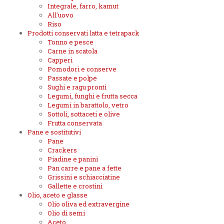
Integrale, farro, kamut
All'uovo
Riso
Prodotti conservati latta e tetrapack
Tonno e pesce
Carne in scatola
Capperi
Pomodori e conserve
Passate e polpe
Sughi e ragu pronti
Legumi, funghi e frutta secca
Legumi in barattolo, vetro
Sottoli, sottaceti e olive
Frutta conservata
Pane e sostitutivi
Pane
Crackers
Piadine e panini
Pan carre e pane a fette
Grissini e schiacciatine
Gallette e crostini
Olio, aceto e glasse
Olio oliva ed extravergine
Olio di semi
Aceto