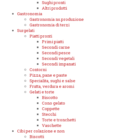
Sughi pronti
Altri prodotti
Gastronomia
Gastronomia ns.produzione
Gastronomia di terzi
Surgelati
Piatti pronti
Primi piatti
Secondi carne
Secondi pesce
Secondi vegetali
Secondi impanati
Contorni
Pizza, pane e paste
Specialita, sughi e salse
Frutta, verdura e aromi
Gelati e torte
Biscotto
Cono gelato
Coppette
Stecchi
Torte e tronchetti
Vaschette
Cibi per colazione e non
Biscotti