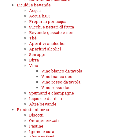
Liquidi e bevande
Acqua
Acqua lt.0,5
Preparati per acqua
Succhi e nettari di frutta
Bevande gassate e non
Thè
Aperitivi analcolici
Aperitivi alcolici
Sciroppi
Birra
Vino
Vino bianco da tavola
Vino bianco doc
Vino rosso da tavola
Vino rosso doc
Spumanti e champagne
Liquori e distillati
Altre bevande
Prodotti infanzia
Biscotti
Omogeneizzati
Pastine
Igiene e cura