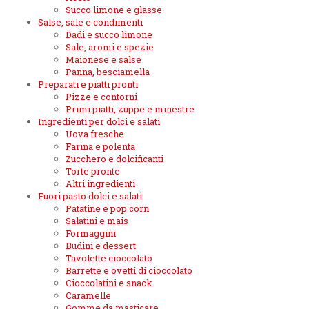
Succo limone e glasse
Salse, sale e condimenti
Dadi e succo limone
Sale, aromi e spezie
Maionese e salse
Panna, besciamella
Preparati e piatti pronti
Pizze e contorni
Primi piatti, zuppe e minestre
Ingredienti per dolci e salati
Uova fresche
Farina e polenta
Zucchero e dolcificanti
Torte pronte
Altri ingredienti
Fuori pasto dolci e salati
Patatine e pop corn
Salatini e mais
Formaggini
Budini e dessert
Tavolette cioccolato
Barrette e ovetti di cioccolato
Cioccolatini e snack
Caramelle
Gomme da masticare