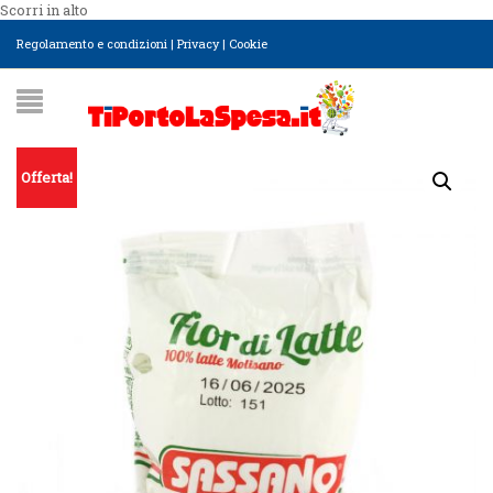
Scorri in alto
Regolamento e condizioni
|
Privacy
|
Cookie
Offerta!