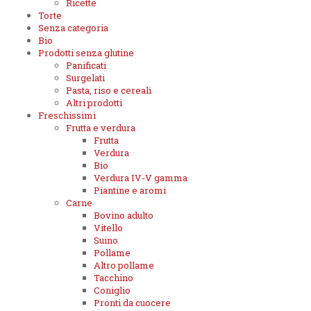
Ricette
Torte
Senza categoria
Bio
Prodotti senza glutine
Panificati
Surgelati
Pasta, riso e cereali
Altri prodotti
Freschissimi
Frutta e verdura
Frutta
Verdura
Bio
Verdura IV-V gamma
Piantine e aromi
Carne
Bovino adulto
Vitello
Suino
Pollame
Altro pollame
Tacchino
Coniglio
Pronti da cuocere