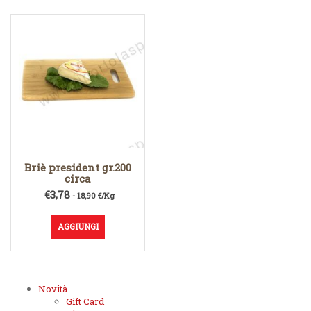
Briè president gr.200
circa
€
3,78
- 18,90 €/Kg
AGGIUNGI
Novità
Gift Card