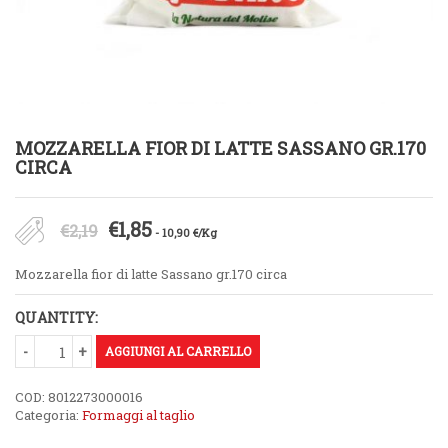
MOZZARELLA FIOR DI LATTE SASSANO GR.170
CIRCA
Il
Il
€
1,85
€
2,19
- 10,90 €/Kg
prezzo
prezzo
Mozzarella fior di latte Sassano gr.170 circa
originale
attuale
QUANTITY:
era:
è:
€2,19.
AGGIUNGI AL CARRELLO
€1,85.
COD:
8012273000016
Categoria:
Formaggi al taglio