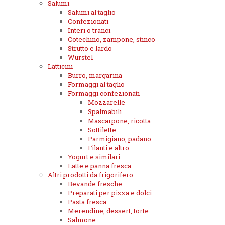
Salumi
Salumi al taglio
Confezionati
Interi o tranci
Cotechino, zampone, stinco
Strutto e lardo
Wurstel
Latticini
Burro, margarina
Formaggi al taglio
Formaggi confezionati
Mozzarelle
Spalmabili
Mascarpone, ricotta
Sottilette
Parmigiano, padano
Filanti e altro
Yogurt e similari
Latte e panna fresca
Altri prodotti da frigorifero
Bevande fresche
Preparati per pizza e dolci
Pasta fresca
Merendine, dessert, torte
Salmone