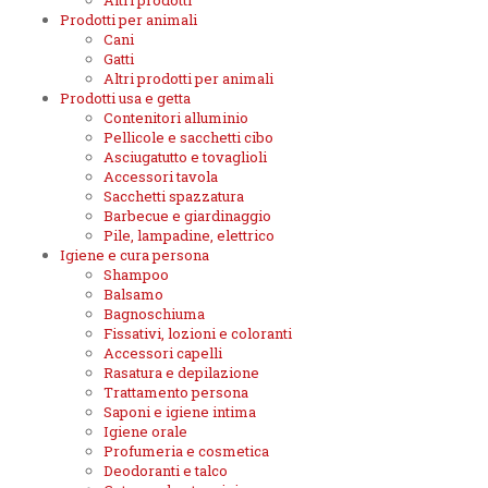
Altri prodotti
Prodotti per animali
Cani
Gatti
Altri prodotti per animali
Prodotti usa e getta
Contenitori alluminio
Pellicole e sacchetti cibo
Asciugatutto e tovaglioli
Accessori tavola
Sacchetti spazzatura
Barbecue e giardinaggio
Pile, lampadine, elettrico
Igiene e cura persona
Shampoo
Balsamo
Bagnoschiuma
Fissativi, lozioni e coloranti
Accessori capelli
Rasatura e depilazione
Trattamento persona
Saponi e igiene intima
Igiene orale
Profumeria e cosmetica
Deodoranti e talco