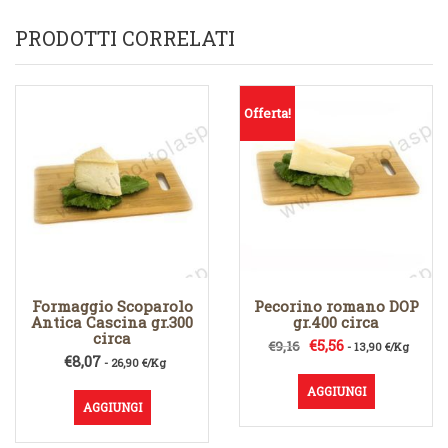
PRODOTTI CORRELATI
Offerta!
Formaggio Scoparolo
Pecorino romano DOP
Antica Cascina gr.300
gr.400 circa
circa
Il
Il
€
5,56
€
9,16
- 13,90 €/Kg
€
8,07
- 26,90 €/Kg
prezzo
prezzo
originale
attuale
AGGIUNGI
era:
è:
AGGIUNGI
€9,16.
€5,56.