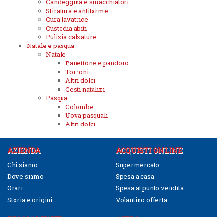
Candeggina e smacchiatori
Stiratura e antitarme
Cura lavatrice
Custodia abiti
Pulizia calzature
Natale e pasqua
Natale
Panettone e pandoro
Torroni
Altri dolci
Cesti natalizi
Pasqua
Colombe
Uova pasquali
Altri dolci
AZIENDA
ACQUISTI ONLINE
Chi siamo
Supermercato
Dove siamo
Spesa a casa
Orari
Spesa al punto vendita
Storia e origini
Volantino offerta