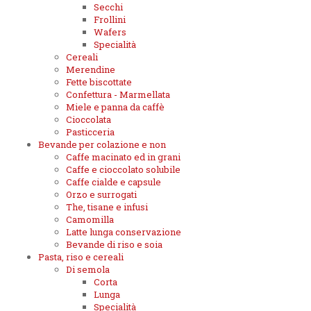
Secchi
Frollini
Wafers
Specialità
Cereali
Merendine
Fette biscottate
Confettura - Marmellata
Miele e panna da caffè
Cioccolata
Pasticceria
Bevande per colazione e non
Caffe macinato ed in grani
Caffe e cioccolato solubile
Caffe cialde e capsule
Orzo e surrogati
The, tisane e infusi
Camomilla
Latte lunga conservazione
Bevande di riso e soia
Pasta, riso e cereali
Di semola
Corta
Lunga
Specialità