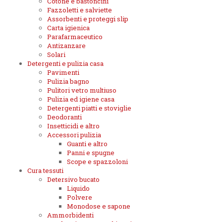
Cotone e bastoncini
Fazzoletti e salviette
Assorbenti e proteggi slip
Carta igienica
Parafarmaceutico
Antizanzare
Solari
Detergenti e pulizia casa
Pavimenti
Pulizia bagno
Pulitori vetro multiuso
Pulizia ed igiene casa
Detergenti piatti e stoviglie
Deodoranti
Insetticidi e altro
Accessori pulizia
Guanti e altro
Panni e spugne
Scope e spazzoloni
Cura tessuti
Detersivo bucato
Liquido
Polvere
Monodose e sapone
Ammorbidenti