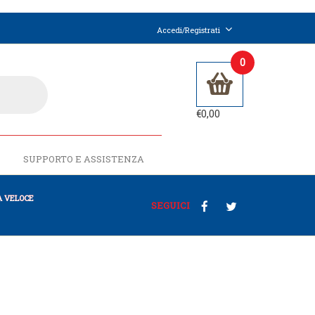
Accedi/Registrati
0
€
0,00
SUPPORTO E ASSISTENZA
 VELOCE
SEGUICI