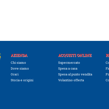
AZIENDA
ACQUISTI ONLINE
R
Chi siamo
Supermercato
Co
Dove siamo
Spesa a casa
Fi
Orari
Spesa al punto vendita
Pr
Storia e origini
Volantino offerta
C