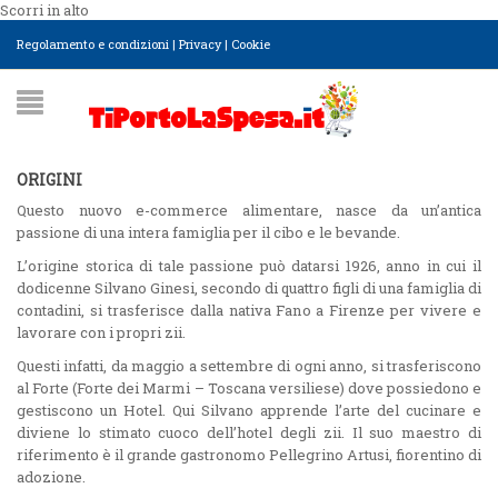
Scorri in alto
Regolamento e condizioni
|
Privacy
|
Cookie
ORIGINI
Questo nuovo e-commerce alimentare, nasce da un’antica
passione di una intera famiglia per il cibo e le bevande.
L’origine storica di tale passione può datarsi 1926, anno in cui il
dodicenne Silvano Ginesi, secondo di quattro figli di una famiglia di
contadini, si trasferisce dalla nativa Fano a Firenze per vivere e
lavorare con i propri zii.
Questi infatti, da maggio a settembre di ogni anno, si trasferiscono
al Forte (Forte dei Marmi – Toscana versiliese) dove possiedono e
gestiscono un Hotel. Qui Silvano apprende l’arte del cucinare e
diviene lo stimato cuoco dell’hotel degli zii. Il suo maestro di
riferimento è il grande gastronomo Pellegrino Artusi, fiorentino di
adozione.