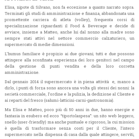
Elisa, nipote di Silvano, non fa eccezione a quanto narrato sopra.
Terminati gli studi di amministrazione e finanza, abbandonata una
promettente carriera di atleta (volley), frequenta corsi di
specializzazione riguardanti il Food & Beverage e decide di
avviare, insieme a Matteo, anche lui dal nonno alla madre sono
sempre stati attivi nel settore commercio calzaturiero, un
supermercato di medie dimensioni.
L’humus familiare è propizio ai due giovani; tutti e due possono
attingere alla sconfinata esperienza dei loro genitori nel campo
della gestione di punti vendita e della loro corretta
amministrazione.
Dal gennaio 2014 il supermercato è in piena attività e, manco a
dirlo, i punti di forza sono ancora una volta gli stessi dei nonni: la
serietà commerciale, l’ordine e la pulizia, la dedizione al Cliente e
ai reparti del fresco (salumi-latticini-carni-gastronomia).
Ma Elisa e Matteo, poco più di 50 anni in due, hanno energie e
fantasia in esubero ed ecco “tiportolaspesa”: un sito web leggero,
snello (user-friendly) ma anche puntuale e rigoroso, la cui mission
è quella di trasformare senza costi per il Cliente, l’intero
supermercato nella dispensa di casa dalla quale attingere, serviti,