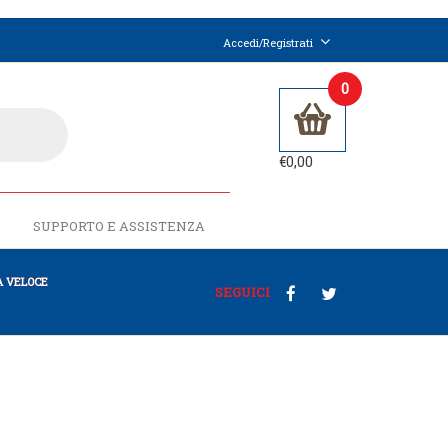
Accedi/Registrati
0
€
0,00
SUPPORTO E ASSISTENZA
 VELOCE
SEGUICI