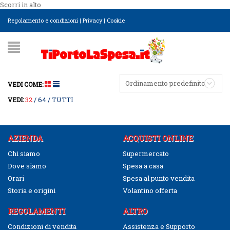
Scorri in alto
Regolamento e condizioni
|
Privacy
|
Cookie
Ordinamento predefinito
VEDI COME:
32
64
TUTTI
VEDI:
AZIENDA
ACQUISTI ONLINE
Chi siamo
Supermercato
Dove siamo
Spesa a casa
Orari
Spesa al punto vendita
Storia e origini
Volantino offerta
REGOLAMENTI
ALTRO
Condizioni di vendita
Assistenza e Supporto