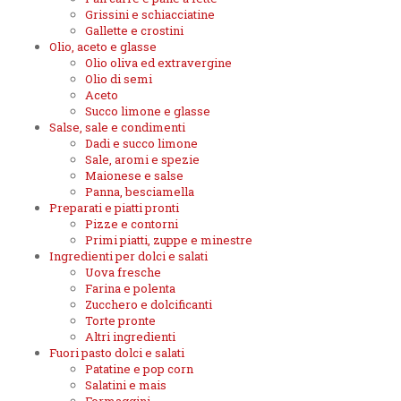
Grissini e schiacciatine
Gallette e crostini
Olio, aceto e glasse
Olio oliva ed extravergine
Olio di semi
Aceto
Succo limone e glasse
Salse, sale e condimenti
Dadi e succo limone
Sale, aromi e spezie
Maionese e salse
Panna, besciamella
Preparati e piatti pronti
Pizze e contorni
Primi piatti, zuppe e minestre
Ingredienti per dolci e salati
Uova fresche
Farina e polenta
Zucchero e dolcificanti
Torte pronte
Altri ingredienti
Fuori pasto dolci e salati
Patatine e pop corn
Salatini e mais