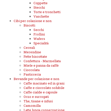
Coppette
Stecchi
Torte e tronchetti
Vaschette
Cibi per colazione e non
Biscotti
Secchi
Frollini
Wafers
Specialità
Cereali
Merendine
Fette biscottate
Confettura - Marmellata
Miele e panna da caffè
Cioccolata
Pasticceria
Bevande per colazione e non
Caffe macinato ed in grani
Caffe e cioccolato solubile
Caffe cialde e capsule
Orzo e surrogati
The, tisane e infusi
Camomilla
Latte lunga conservazione