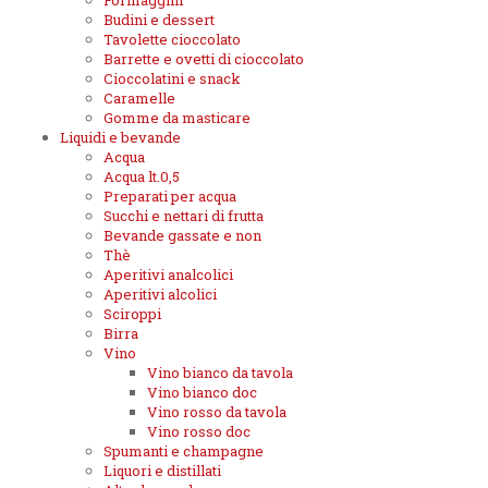
Formaggini
Budini e dessert
Tavolette cioccolato
Barrette e ovetti di cioccolato
Cioccolatini e snack
Caramelle
Gomme da masticare
Liquidi e bevande
Acqua
Acqua lt.0,5
Preparati per acqua
Succhi e nettari di frutta
Bevande gassate e non
Thè
Aperitivi analcolici
Aperitivi alcolici
Sciroppi
Birra
Vino
Vino bianco da tavola
Vino bianco doc
Vino rosso da tavola
Vino rosso doc
Spumanti e champagne
Liquori e distillati