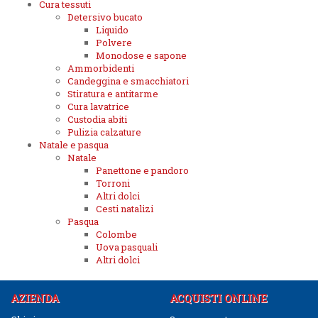
Cura tessuti
Detersivo bucato
Liquido
Polvere
Monodose e sapone
Ammorbidenti
Candeggina e smacchiatori
Stiratura e antitarme
Cura lavatrice
Custodia abiti
Pulizia calzature
Natale e pasqua
Natale
Panettone e pandoro
Torroni
Altri dolci
Cesti natalizi
Pasqua
Colombe
Uova pasquali
Altri dolci
AZIENDA
ACQUISTI ONLINE