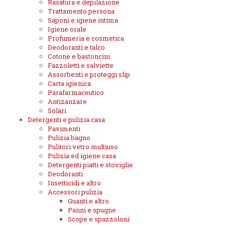
Rasatura e depilazione
Trattamento persona
Saponi e igiene intima
Igiene orale
Profumeria e cosmetica
Deodoranti e talco
Cotone e bastoncini
Fazzoletti e salviette
Assorbenti e proteggi slip
Carta igienica
Parafarmaceutico
Antizanzare
Solari
Detergenti e pulizia casa
Pavimenti
Pulizia bagno
Pulitori vetro multiuso
Pulizia ed igiene casa
Detergenti piatti e stoviglie
Deodoranti
Insetticidi e altro
Accessori pulizia
Guanti e altro
Panni e spugne
Scope e spazzoloni