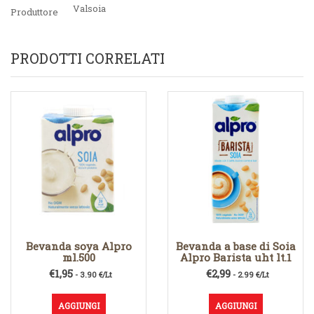
Valsoia
Produttore
PRODOTTI CORRELATI
Bevanda soya Alpro
Bevanda a base di Soia
ml.500
Alpro Barista uht lt.1
€
1,95
€
2,99
- 3.90 €/Lt
- 2.99 €/Lt
AGGIUNGI
AGGIUNGI