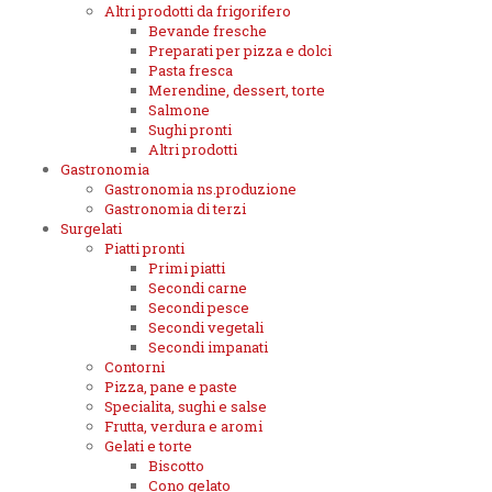
Altri prodotti da frigorifero
Bevande fresche
Preparati per pizza e dolci
Pasta fresca
Merendine, dessert, torte
Salmone
Sughi pronti
Altri prodotti
Gastronomia
Gastronomia ns.produzione
Gastronomia di terzi
Surgelati
Piatti pronti
Primi piatti
Secondi carne
Secondi pesce
Secondi vegetali
Secondi impanati
Contorni
Pizza, pane e paste
Specialita, sughi e salse
Frutta, verdura e aromi
Gelati e torte
Biscotto
Cono gelato