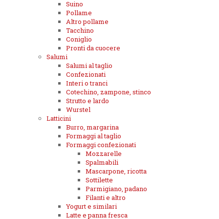
Suino
Pollame
Altro pollame
Tacchino
Coniglio
Pronti da cuocere
Salumi
Salumi al taglio
Confezionati
Interi o tranci
Cotechino, zampone, stinco
Strutto e lardo
Wurstel
Latticini
Burro, margarina
Formaggi al taglio
Formaggi confezionati
Mozzarelle
Spalmabili
Mascarpone, ricotta
Sottilette
Parmigiano, padano
Filanti e altro
Yogurt e similari
Latte e panna fresca