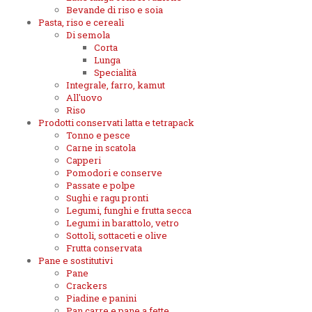
Bevande di riso e soia
Pasta, riso e cereali
Di semola
Corta
Lunga
Specialità
Integrale, farro, kamut
All'uovo
Riso
Prodotti conservati latta e tetrapack
Tonno e pesce
Carne in scatola
Capperi
Pomodori e conserve
Passate e polpe
Sughi e ragu pronti
Legumi, funghi e frutta secca
Legumi in barattolo, vetro
Sottoli, sottaceti e olive
Frutta conservata
Pane e sostitutivi
Pane
Crackers
Piadine e panini
Pan carre e pane a fette