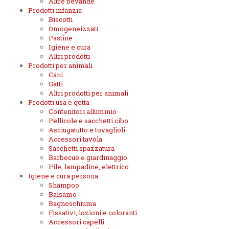
Altre bevande
Prodotti infanzia
Biscotti
Omogeneizzati
Pastine
Igiene e cura
Altri prodotti
Prodotti per animali
Cani
Gatti
Altri prodotti per animali
Prodotti usa e getta
Contenitori alluminio
Pellicole e sacchetti cibo
Asciugatutto e tovaglioli
Accessori tavola
Sacchetti spazzatura
Barbecue e giardinaggio
Pile, lampadine, elettrico
Igiene e cura persona
Shampoo
Balsamo
Bagnoschiuma
Fissativi, lozioni e coloranti
Accessori capelli