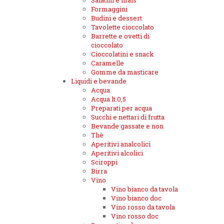
Salatini e mais
Formaggini
Budini e dessert
Tavolette cioccolato
Barrette e ovetti di
cioccolato
Cioccolatini e snack
Caramelle
Gomme da masticare
Liquidi e bevande
Acqua
Acqua lt.0,5
Preparati per acqua
Succhi e nettari di frutta
Bevande gassate e non
Thè
Aperitivi analcolici
Aperitivi alcolici
Sciroppi
Birra
Vino
Vino bianco da tavola
Vino bianco doc
Vino rosso da tavola
Vino rosso doc