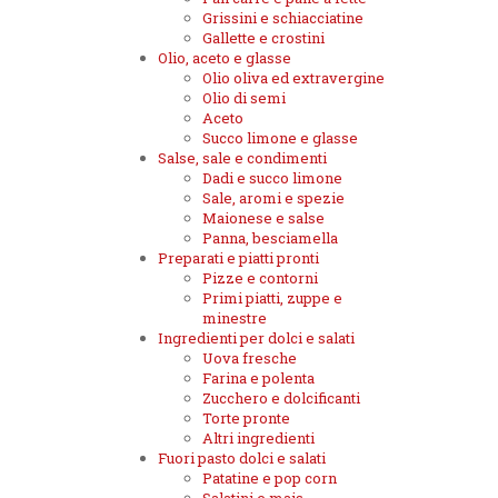
Grissini e schiacciatine
Gallette e crostini
Olio, aceto e glasse
Olio oliva ed extravergine
Olio di semi
Aceto
Succo limone e glasse
Salse, sale e condimenti
Dadi e succo limone
Sale, aromi e spezie
Maionese e salse
Panna, besciamella
Preparati e piatti pronti
Pizze e contorni
Primi piatti, zuppe e
minestre
Ingredienti per dolci e salati
Uova fresche
Farina e polenta
Zucchero e dolcificanti
Torte pronte
Altri ingredienti
Fuori pasto dolci e salati
Patatine e pop corn