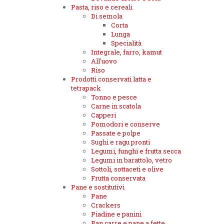
Pasta, riso e cereali
Di semola
Corta
Lunga
Specialità
Integrale, farro, kamut
All'uovo
Riso
Prodotti conservati latta e
tetrapack
Tonno e pesce
Carne in scatola
Capperi
Pomodori e conserve
Passate e polpe
Sughi e ragu pronti
Legumi, funghi e frutta secca
Legumi in barattolo, vetro
Sottoli, sottaceti e olive
Frutta conservata
Pane e sostitutivi
Pane
Crackers
Piadine e panini
Pan carre e pane a fette