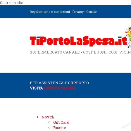
Scorri in alto
Regolamento e condizioni
|
Privacy
|
Cookie
SUPERMERCATO CANALE - COSI' BUONI, COSI' VICIN
PER ASSISTENZA E SUPPORTO
VISITA
QUESTA PAGINA
Novità
Gift Card
Ricette