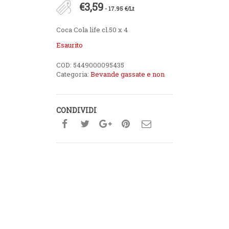
€
3,59
- 17.95 €/Lt
Coca Cola life cl.50 x 4
Esaurito
COD:
5449000095435
Categoria:
Bevande gassate e non
CONDIVIDI