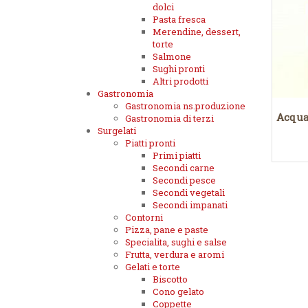
dolci
Pasta fresca
Merendine, dessert,
torte
Salmone
Sughi pronti
Altri prodotti
Gastronomia
Gastronomia ns.produzione
Acqua
Gastronomia di terzi
Surgelati
Piatti pronti
Primi piatti
Secondi carne
Secondi pesce
Secondi vegetali
Secondi impanati
Contorni
Pizza, pane e paste
Specialita, sughi e salse
Frutta, verdura e aromi
Gelati e torte
Biscotto
Cono gelato
Coppette