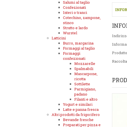
Salumi al taglio
Confezionati
INFOR
Interi o tranci
Cotechino, zampone,
stinco
INFO
Strutto e lardo
Wurstel
Indirizz
Latticini
Burro, margarina
Informa
Formaggi al taglio
Produtt
Formaggi
confezionati
Raccolta
Mozzarelle
Spalmabili
Mascarpone,
ricotta
PROD
Sottilette
Parmigiano,
padano
Filanti e altro
Yogurt e similari
Latte e panna fresca
Altri prodotti da frigorifero
Bevande fresche
Preparati per pizza e