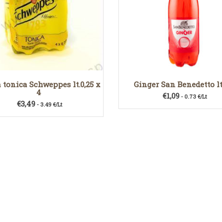
 tonica Schweppes lt.0,25 x
Ginger San Benedetto lt.
4
€
1,09
- 0.73 €/Lt
€
3,49
- 3.49 €/Lt