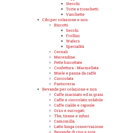
Stecchi
Torte e tronchetti
Vaschette
Cibi per colazione e non
Biscotti
Secchi
Frollini
Wafers
Specialità
Cereali
Merendine
Fette biscottate
Confettura - Marmellata
Miele e panna da caffè
Cioccolata
Pasticceria
Bevande per colazione e non
Caffe macinato ed in grani
Caffe e cioccolato solubile
Caffe cialde e capsule
Orzo e surrogati
The, tisane e infusi
Camomilla
Latte lunga conservazione
Bevande di riso e soia