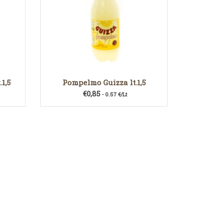
1,5
Pompelmo Guizza lt.1,5
€
0,85
- 0.57 €/Lt