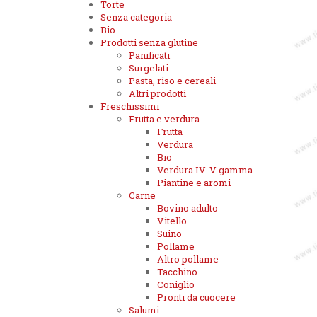
Torte
Senza categoria
Bio
Prodotti senza glutine
Panificati
Surgelati
Pasta, riso e cereali
Altri prodotti
Freschissimi
Frutta e verdura
Frutta
Verdura
Bio
Verdura IV-V gamma
Piantine e aromi
Carne
Bovino adulto
Vitello
Suino
Pollame
Altro pollame
Tacchino
Coniglio
Pronti da cuocere
Salumi