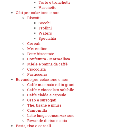
Torte e tronchetti
Vaschette
Cibi per colazione e non
Biscotti
Secchi
Frollini
Wafers
Specialità
Cereali
Merendine
Fette biscottate
Confettura - Marmellata
Miele e panna da caffè
Cioccolata
Pasticceria
Bevande per colazione e non
Caffe macinato ed in grani
Caffe e cioccolato solubile
Caffe cialde e capsule
Orzo e surrogati
The, tisane e infusi
Camomilla
Latte lunga conservazione
Bevande di riso e soia
Pasta, riso e cereali