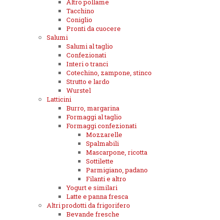
Altro pollame
Tacchino
Coniglio
Pronti da cuocere
Salumi
Salumi al taglio
Confezionati
Interi o tranci
Cotechino, zampone, stinco
Strutto e lardo
Wurstel
Latticini
Burro, margarina
Formaggi al taglio
Formaggi confezionati
Mozzarelle
Spalmabili
Mascarpone, ricotta
Sottilette
Parmigiano, padano
Filanti e altro
Yogurt e similari
Latte e panna fresca
Altri prodotti da frigorifero
Bevande fresche