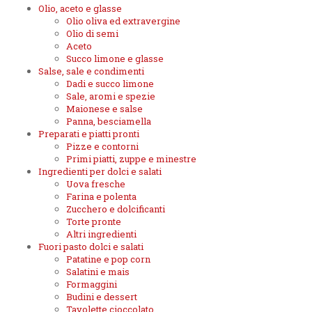
Olio, aceto e glasse
Olio oliva ed extravergine
Olio di semi
Aceto
Succo limone e glasse
Salse, sale e condimenti
Dadi e succo limone
Sale, aromi e spezie
Maionese e salse
Panna, besciamella
Preparati e piatti pronti
Pizze e contorni
Primi piatti, zuppe e minestre
Ingredienti per dolci e salati
Uova fresche
Farina e polenta
Zucchero e dolcificanti
Torte pronte
Altri ingredienti
Fuori pasto dolci e salati
Patatine e pop corn
Salatini e mais
Formaggini
Budini e dessert
Tavolette cioccolato