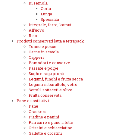
Di semola
Corta
Lunga
Specialità
Integrale, farro, kamut
All'uovo
Riso
Prodotti conservati latta e tetrapack
Tonno e pesce
Carne in scatola
Capperi
Pomodori e conserve
Passate e polpe
Sughi e ragu pronti
Legumi, funghi e frutta secca
Legumi in barattolo, vetro
Sottoli, sottaceti e olive
Frutta conservata
Pane e sostitutivi
Pane
Crackers
Piadine e panini
Pan carre e pane a fette
Grissini e schiacciatine
Gallette e crostini