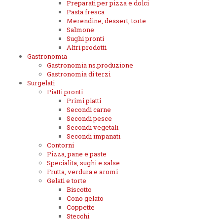
Preparati per pizza e dolci
Pasta fresca
Merendine, dessert, torte
Salmone
Sughi pronti
Altri prodotti
Gastronomia
Gastronomia ns.produzione
Gastronomia di terzi
Surgelati
Piatti pronti
Primi piatti
Secondi carne
Secondi pesce
Secondi vegetali
Secondi impanati
Contorni
Pizza, pane e paste
Specialita, sughi e salse
Frutta, verdura e aromi
Gelati e torte
Biscotto
Cono gelato
Coppette
Stecchi