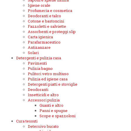
Saponi e igiene intima
Igiene orale
Profumeria e cosmetica
Deodoranti e talco
Cotone e bastoncini
Fazzoletti e salviette
Assorbenti e proteggi slip
Carta igienica
Parafarmaceutico
Antizanzare
Solari
Detergenti e pulizia casa
Pavimenti
Pulizia bagno
Pulitori vetro multiuso
Pulizia ed igiene casa
Detergenti piatti e stoviglie
Deodoranti
Insetticidi e altro
Accessori pulizia
Guanti e altro
Panni e spugne
Scope e spazzoloni
Cura tessuti
Detersivo bucato