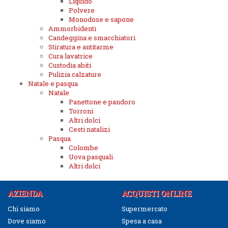
Liquido
Polvere
Monodose e sapone
Ammorbidenti
Candeggina e smacchiatori
Stiratura e antitarme
Cura lavatrice
Custodia abiti
Pulizia calzature
Natale e pasqua
Natale
Panettone e pandoro
Torroni
Altri dolci
Cesti natalizi
Pasqua
Colombe
Uova pasquali
Altri dolci
AZIENDA
ACQUISTI ONLINE
Chi siamo
Supermercato
Dove siamo
Spesa a casa