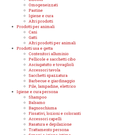
Omogeneizzati
Pastine
Igiene e cura
Altri prodotti
Prodotti per animali
Cani
Gatti
Altri prodotti per animali
Prodotti usa e getta
Contenitori alluminio
Pellicole e sacchetti cibo
Asciugatutto e tovaglioli
Accessori tavola
Sacchetti spazzatura
Barbecue e giardinaggio
Pile, lampadine, elettrico
Igiene e cura persona
Shampoo
Balsamo
Bagnoschiuma
Fissativi, lozioni e coloranti
Accessori capelli
Rasatura e depilazione
Trattamento persona