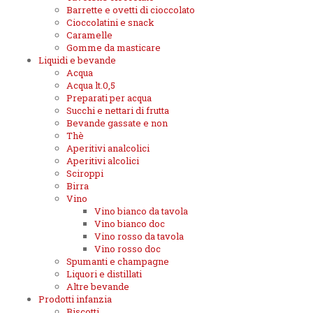
Barrette e ovetti di cioccolato
Cioccolatini e snack
Caramelle
Gomme da masticare
Liquidi e bevande
Acqua
Acqua lt.0,5
Preparati per acqua
Succhi e nettari di frutta
Bevande gassate e non
Thè
Aperitivi analcolici
Aperitivi alcolici
Sciroppi
Birra
Vino
Vino bianco da tavola
Vino bianco doc
Vino rosso da tavola
Vino rosso doc
Spumanti e champagne
Liquori e distillati
Altre bevande
Prodotti infanzia
Biscotti