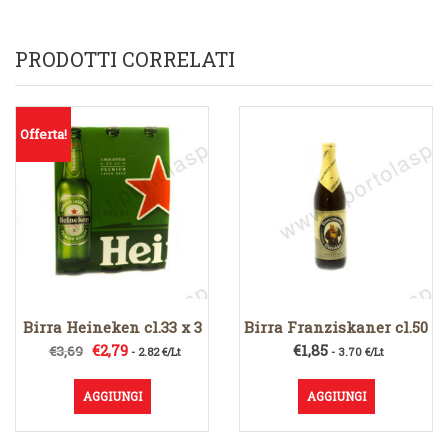
PRODOTTI CORRELATI
Offerta!
Birra Heineken cl.33 x 3
Birra Franziskaner cl.50
Il
Il
€
2,79
€
1,85
€
3,69
- 2.82 €/Lt
- 3.70 €/Lt
prezzo
prezzo
originale
attuale
AGGIUNGI
AGGIUNGI
era:
è:
€3,69.
€2,79.