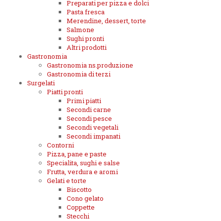
Preparati per pizza e dolci
Pasta fresca
Merendine, dessert, torte
Salmone
Sughi pronti
Altri prodotti
Gastronomia
Gastronomia ns.produzione
Gastronomia di terzi
Surgelati
Piatti pronti
Primi piatti
Secondi carne
Secondi pesce
Secondi vegetali
Secondi impanati
Contorni
Pizza, pane e paste
Specialita, sughi e salse
Frutta, verdura e aromi
Gelati e torte
Biscotto
Cono gelato
Coppette
Stecchi