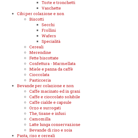
Torte e tronchetti
Vaschette
Cibi per colazione e non
Biscotti
Secchi
Frollini
Wafers
Specialità
Cereali
Merendine
Fette biscottate
Confettura - Marmellata
Miele e panna da caffè
Cioccolata
Pasticceria
Bevande per colazione e non
Caffe macinato ed in grani
Caffe e cioccolato solubile
Caffe cialde e capsule
Orzo e surrogati
The, tisane e infusi
Camomilla
Latte lunga conservazione
Bevande di riso e soia
Pasta, riso e cereali