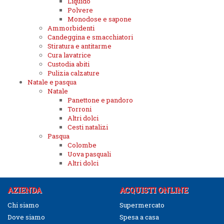
Liquido
Polvere
Monodose e sapone
Ammorbidenti
Candeggina e smacchiatori
Stiratura e antitarme
Cura lavatrice
Custodia abiti
Pulizia calzature
Natale e pasqua
Natale
Panettone e pandoro
Torroni
Altri dolci
Cesti natalizi
Pasqua
Colombe
Uova pasquali
Altri dolci
AZIENDA
ACQUISTI ONLINE
Chi siamo
Supermercato
Dove siamo
Spesa a casa