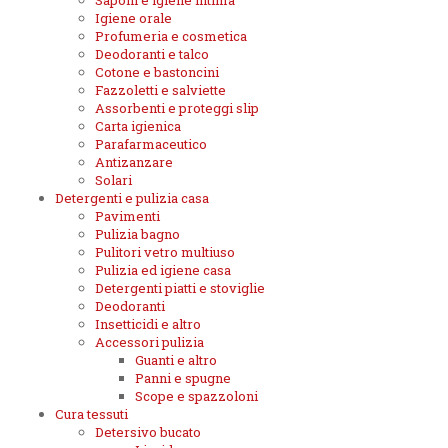
Saponi e igiene intima
Igiene orale
Profumeria e cosmetica
Deodoranti e talco
Cotone e bastoncini
Fazzoletti e salviette
Assorbenti e proteggi slip
Carta igienica
Parafarmaceutico
Antizanzare
Solari
Detergenti e pulizia casa
Pavimenti
Pulizia bagno
Pulitori vetro multiuso
Pulizia ed igiene casa
Detergenti piatti e stoviglie
Deodoranti
Insetticidi e altro
Accessori pulizia
Guanti e altro
Panni e spugne
Scope e spazzoloni
Cura tessuti
Detersivo bucato