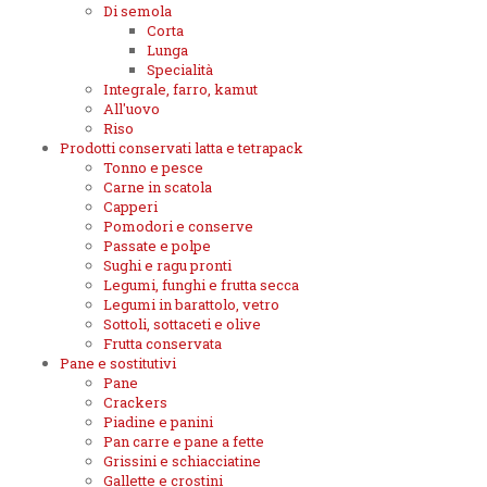
Di semola
Corta
Lunga
Specialità
Integrale, farro, kamut
All'uovo
Riso
Prodotti conservati latta e tetrapack
Tonno e pesce
Carne in scatola
Capperi
Pomodori e conserve
Passate e polpe
Sughi e ragu pronti
Legumi, funghi e frutta secca
Legumi in barattolo, vetro
Sottoli, sottaceti e olive
Frutta conservata
Pane e sostitutivi
Pane
Crackers
Piadine e panini
Pan carre e pane a fette
Grissini e schiacciatine
Gallette e crostini