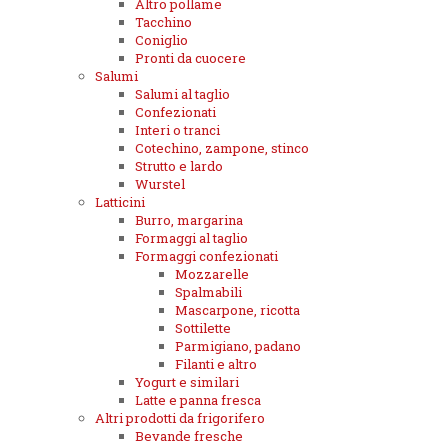
Altro pollame
Tacchino
Coniglio
Pronti da cuocere
Salumi
Salumi al taglio
Confezionati
Interi o tranci
Cotechino, zampone, stinco
Strutto e lardo
Wurstel
Latticini
Burro, margarina
Formaggi al taglio
Formaggi confezionati
Mozzarelle
Spalmabili
Mascarpone, ricotta
Sottilette
Parmigiano, padano
Filanti e altro
Yogurt e similari
Latte e panna fresca
Altri prodotti da frigorifero
Bevande fresche