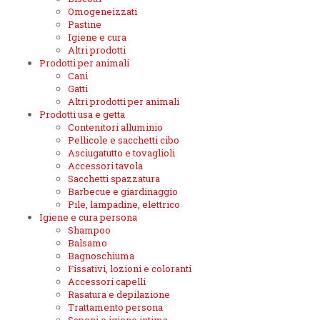
Omogeneizzati
Pastine
Igiene e cura
Altri prodotti
Prodotti per animali
Cani
Gatti
Altri prodotti per animali
Prodotti usa e getta
Contenitori alluminio
Pellicole e sacchetti cibo
Asciugatutto e tovaglioli
Accessori tavola
Sacchetti spazzatura
Barbecue e giardinaggio
Pile, lampadine, elettrico
Igiene e cura persona
Shampoo
Balsamo
Bagnoschiuma
Fissativi, lozioni e coloranti
Accessori capelli
Rasatura e depilazione
Trattamento persona