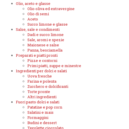
Olio, aceto e glasse
Olio oliva ed extravergine
Olio di semi
Aceto
Succo limone e glasse
Salse, sale e condimenti
Dadi e succo limone
Sale, aromi e spezie
Maionese e salse
Panna, besciamella
Preparati e piatti pronti
Pizze e contorni
Primi piatti, zuppe e minestre
Ingredienti per dolci e salati
Uova fresche
Farina e polenta
Zucchero e dolcificanti
Torte pronte
Altri ingredienti
Fuori pasto dolci e salati
Patatine e pop corn
Salatini e mais
Formaggini
Budini e dessert
Tavolette cioccolato