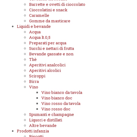
Barrette e ovetti di cioccolato
Cioccolatini e snack
Caramelle
Gomme da masticare
Liquidi e bevande
Acqua
Acqua lt.0,5
Preparati per acqua
Succhi e nettari di frutta
Bevande gassate e non
Thè
Aperitivi analcolici
Aperitivi alcolici
Sciroppi
Birra
Vino
Vino bianco da tavola
Vino bianco doc
Vino rosso da tavola
Vino rosso doc
Spumanti e champagne
Liquori e distillati
Altre bevande
Prodotti infanzia
Biscotti