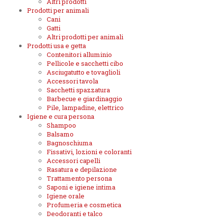
Altri prodotti
Prodotti per animali
Cani
Gatti
Altri prodotti per animali
Prodotti usa e getta
Contenitori alluminio
Pellicole e sacchetti cibo
Asciugatutto e tovaglioli
Accessori tavola
Sacchetti spazzatura
Barbecue e giardinaggio
Pile, lampadine, elettrico
Igiene e cura persona
Shampoo
Balsamo
Bagnoschiuma
Fissativi, lozioni e coloranti
Accessori capelli
Rasatura e depilazione
Trattamento persona
Saponi e igiene intima
Igiene orale
Profumeria e cosmetica
Deodoranti e talco