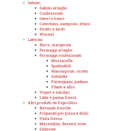
Salumi
Salumi al taglio
Confezionati
Interi o tranci
Cotechino, zampone, stinco
Strutto e lardo
Wurstel
Latticini
Burro, margarina
Formaggi al taglio
Formaggi confezionati
Mozzarelle
Spalmabili
Mascarpone, ricotta
Sottilette
Parmigiano, padano
Filanti e altro
Yogurt e similari
Latte e panna fresca
Altri prodotti da frigorifero
Bevande fresche
Preparati per pizza e dolci
Pasta fresca
Merendine, dessert, torte
Salmone