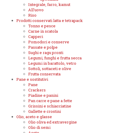
Integrale, farro, kamut
All'uovo
Riso
Prodotti conservati latta e tetrapack
Tonno e pesce
Carne in scatola
Capperi
Pomodori e conserve
Passate e polpe
Sughi e ragu pronti
Legumi, funghi e frutta secca
Legumi in barattolo, vetro
Sottoli, sottaceti e olive
Frutta conservata
Pane e sostitutivi
Pane
Crackers
Piadine e panini
Pan carre e pane a fette
Grissini e schiacciatine
Gallette e crostini
Olio, aceto e glasse
Olio oliva ed extravergine
Olio di semi
Aceto