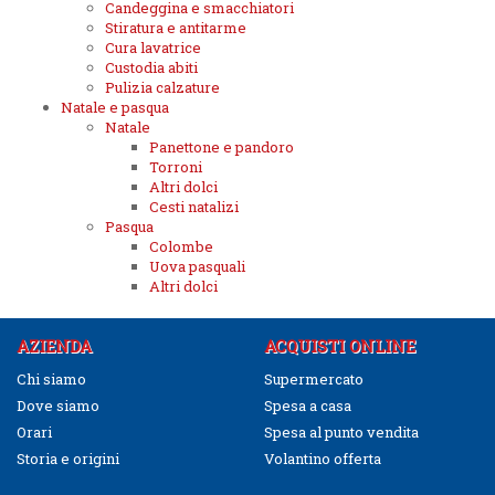
Candeggina e smacchiatori
Stiratura e antitarme
Cura lavatrice
Custodia abiti
Pulizia calzature
Natale e pasqua
Natale
Panettone e pandoro
Torroni
Altri dolci
Cesti natalizi
Pasqua
Colombe
Uova pasquali
Altri dolci
AZIENDA
ACQUISTI ONLINE
Chi siamo
Supermercato
Dove siamo
Spesa a casa
Orari
Spesa al punto vendita
Storia e origini
Volantino offerta