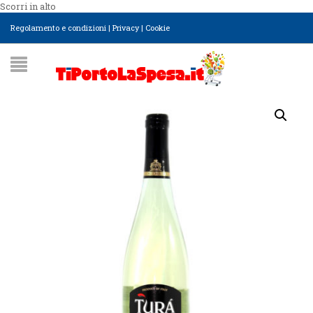
Scorri in alto
Regolamento e condizioni
|
Privacy
|
Cookie