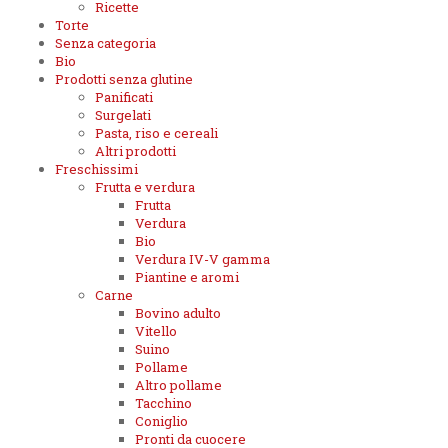
Ricette
Torte
Senza categoria
Bio
Prodotti senza glutine
Panificati
Surgelati
Pasta, riso e cereali
Altri prodotti
Freschissimi
Frutta e verdura
Frutta
Verdura
Bio
Verdura IV-V gamma
Piantine e aromi
Carne
Bovino adulto
Vitello
Suino
Pollame
Altro pollame
Tacchino
Coniglio
Pronti da cuocere