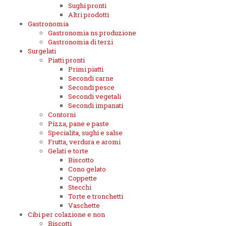
Sughi pronti
Altri prodotti
Gastronomia
Gastronomia ns.produzione
Gastronomia di terzi
Surgelati
Piatti pronti
Primi piatti
Secondi carne
Secondi pesce
Secondi vegetali
Secondi impanati
Contorni
Pizza, pane e paste
Specialita, sughi e salse
Frutta, verdura e aromi
Gelati e torte
Biscotto
Cono gelato
Coppette
Stecchi
Torte e tronchetti
Vaschette
Cibi per colazione e non
Biscotti