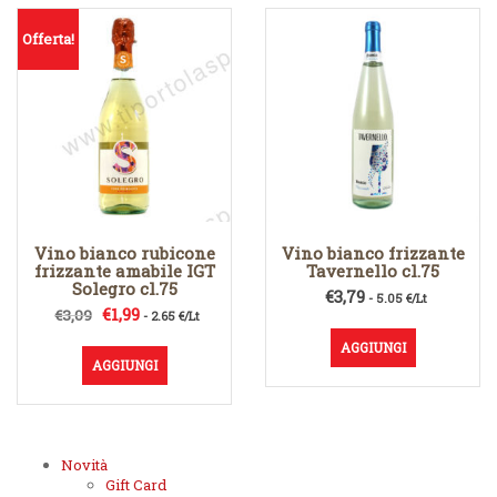
Offerta!
Vino bianco rubicone
Vino bianco frizzante
frizzante amabile IGT
Tavernello cl.75
Solegro cl.75
€
3,79
- 5.05 €/Lt
Il
Il
€
1,99
€
3,09
- 2.65 €/Lt
prezzo
prezzo
AGGIUNGI
originale
attuale
AGGIUNGI
era:
è:
€3,09.
€1,99.
Novità
Gift Card