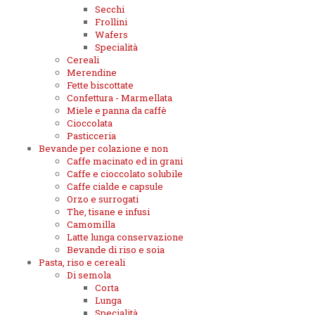
Secchi
Frollini
Wafers
Specialità
Cereali
Merendine
Fette biscottate
Confettura - Marmellata
Miele e panna da caffè
Cioccolata
Pasticceria
Bevande per colazione e non
Caffe macinato ed in grani
Caffe e cioccolato solubile
Caffe cialde e capsule
Orzo e surrogati
The, tisane e infusi
Camomilla
Latte lunga conservazione
Bevande di riso e soia
Pasta, riso e cereali
Di semola
Corta
Lunga
Specialità