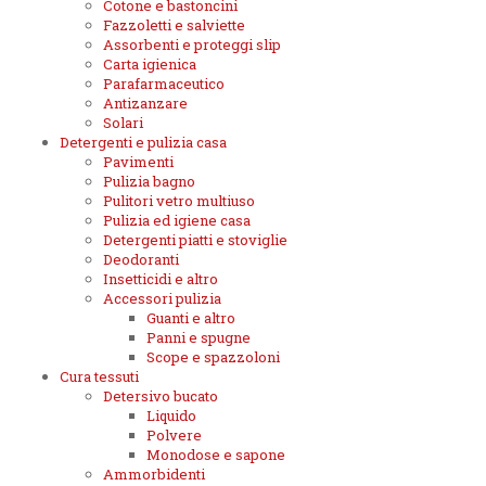
Cotone e bastoncini
Fazzoletti e salviette
Assorbenti e proteggi slip
Carta igienica
Parafarmaceutico
Antizanzare
Solari
Detergenti e pulizia casa
Pavimenti
Pulizia bagno
Pulitori vetro multiuso
Pulizia ed igiene casa
Detergenti piatti e stoviglie
Deodoranti
Insetticidi e altro
Accessori pulizia
Guanti e altro
Panni e spugne
Scope e spazzoloni
Cura tessuti
Detersivo bucato
Liquido
Polvere
Monodose e sapone
Ammorbidenti