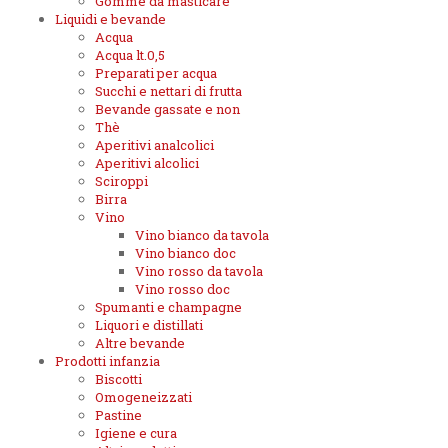
Gomme da masticare
Liquidi e bevande
Acqua
Acqua lt.0,5
Preparati per acqua
Succhi e nettari di frutta
Bevande gassate e non
Thè
Aperitivi analcolici
Aperitivi alcolici
Sciroppi
Birra
Vino
Vino bianco da tavola
Vino bianco doc
Vino rosso da tavola
Vino rosso doc
Spumanti e champagne
Liquori e distillati
Altre bevande
Prodotti infanzia
Biscotti
Omogeneizzati
Pastine
Igiene e cura