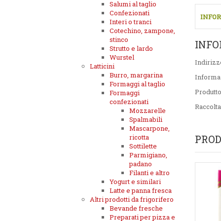
Salumi al taglio
Confezionati
INFOR
Interi o tranci
Cotechino, zampone,
stinco
INFO
Strutto e lardo
Wurstel
Indirizz
Latticini
Burro, margarina
Informa
Formaggi al taglio
Produtt
Formaggi
confezionati
Raccolta
Mozzarelle
Spalmabili
Mascarpone,
ricotta
PROD
Sottilette
Parmigiano,
padano
Filanti e altro
Yogurt e similari
Latte e panna fresca
Altri prodotti da frigorifero
Bevande fresche
Preparati per pizza e