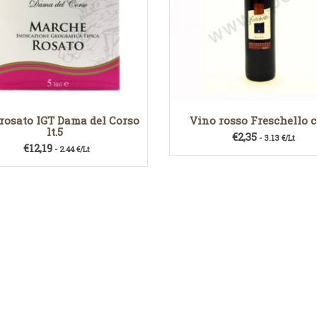
rosato IGT Dama del Corso
Vino rosso Freschello c
lt.5
€
2,35
- 3.13 €/Lt
€
12,19
- 2.44 €/Lt