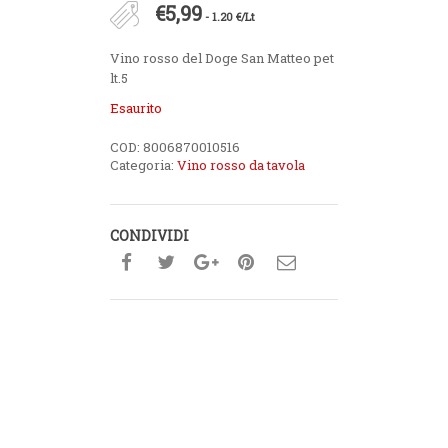
€
5,99
- 1.20 €/Lt
Vino rosso del Doge San Matteo pet
lt.5
Esaurito
COD:
8006870010516
Categoria:
Vino rosso da tavola
CONDIVIDI