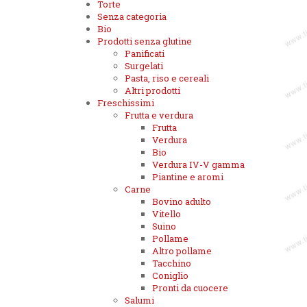
Torte
Senza categoria
Bio
Prodotti senza glutine
Panificati
Surgelati
Pasta, riso e cereali
Altri prodotti
Freschissimi
Frutta e verdura
Frutta
Verdura
Bio
Verdura IV-V gamma
Piantine e aromi
Carne
Bovino adulto
Vitello
Suino
Pollame
Altro pollame
Tacchino
Coniglio
Pronti da cuocere
Salumi