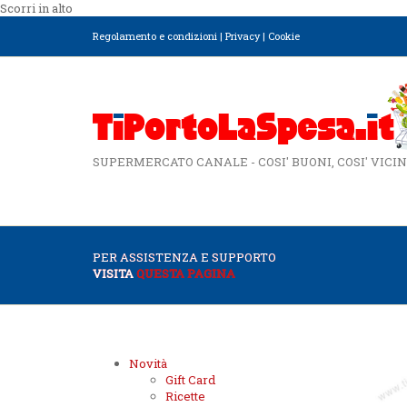
Scorri in alto
Regolamento e condizioni
|
Privacy
|
Cookie
SUPERMERCATO CANALE - COSI' BUONI, COSI' VICIN
PER ASSISTENZA E SUPPORTO
VISITA
QUESTA PAGINA
Novità
Gift Card
Ricette