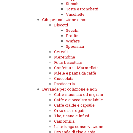
Stecchi
Torte e tronchetti
Vaschette
Cibi per colazione e non
Biscotti
Secchi
Frollini
Wafers
Specialità
Cereali
Merendine
Fette biscottate
Confettura - Marmellata
Miele e panna da caffè
Cioccolata
Pasticceria
Bevande per colazione e non
Caffe macinato ed in grani
Caffe e cioccolato solubile
Caffe cialde e capsule
Orzo e surrogati
The, tisane e infusi
Camomilla
Latte lunga conservazione
Bevande di riso e soia