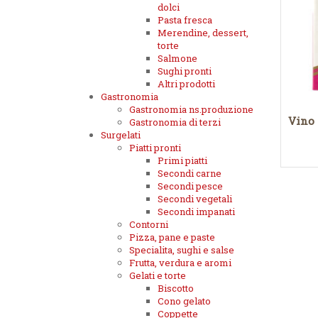
dolci
Pasta fresca
Merendine, dessert,
torte
Salmone
Sughi pronti
Altri prodotti
Gastronomia
Gastronomia ns.produzione
Vino 
Gastronomia di terzi
Surgelati
Piatti pronti
Primi piatti
Secondi carne
Secondi pesce
Secondi vegetali
Secondi impanati
Contorni
Pizza, pane e paste
Specialita, sughi e salse
Frutta, verdura e aromi
Gelati e torte
Biscotto
Cono gelato
Coppette