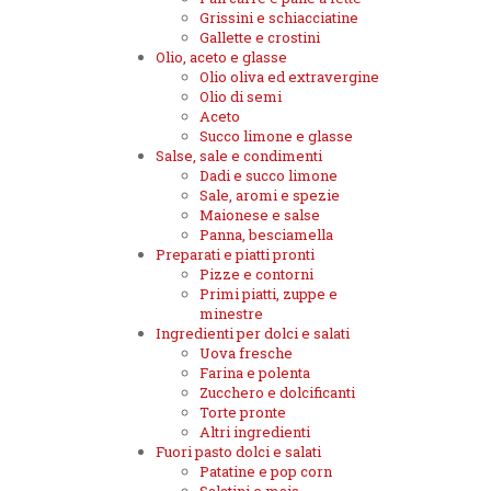
Grissini e schiacciatine
Gallette e crostini
Olio, aceto e glasse
Olio oliva ed extravergine
Olio di semi
Aceto
Succo limone e glasse
Salse, sale e condimenti
Dadi e succo limone
Sale, aromi e spezie
Maionese e salse
Panna, besciamella
Preparati e piatti pronti
Pizze e contorni
Primi piatti, zuppe e
minestre
Ingredienti per dolci e salati
Uova fresche
Farina e polenta
Zucchero e dolcificanti
Torte pronte
Altri ingredienti
Fuori pasto dolci e salati
Patatine e pop corn