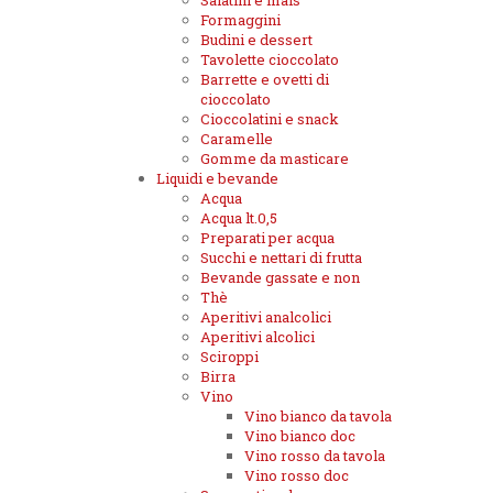
Salatini e mais
Formaggini
Budini e dessert
Tavolette cioccolato
Barrette e ovetti di
cioccolato
Cioccolatini e snack
Caramelle
Gomme da masticare
Liquidi e bevande
Acqua
Acqua lt.0,5
Preparati per acqua
Succhi e nettari di frutta
Bevande gassate e non
Thè
Aperitivi analcolici
Aperitivi alcolici
Sciroppi
Birra
Vino
Vino bianco da tavola
Vino bianco doc
Vino rosso da tavola
Vino rosso doc