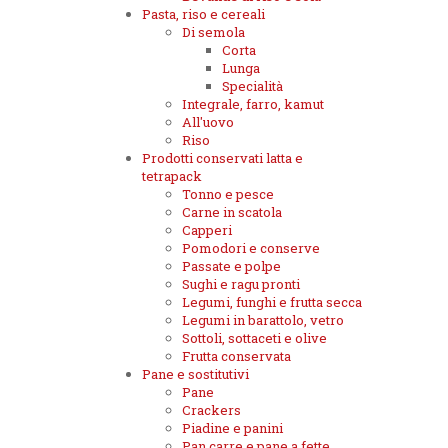
Pasta, riso e cereali
Di semola
Corta
Lunga
Specialità
Integrale, farro, kamut
All'uovo
Riso
Prodotti conservati latta e
tetrapack
Tonno e pesce
Carne in scatola
Capperi
Pomodori e conserve
Passate e polpe
Sughi e ragu pronti
Legumi, funghi e frutta secca
Legumi in barattolo, vetro
Sottoli, sottaceti e olive
Frutta conservata
Pane e sostitutivi
Pane
Crackers
Piadine e panini
Pan carre e pane a fette