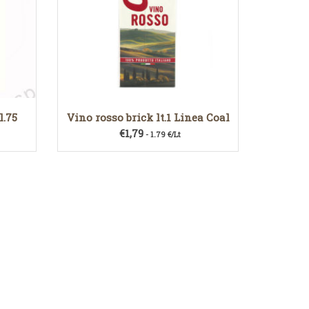
l.75
Vino rosso brick lt.1 Linea Coal
€
1,79
- 1.79 €/Lt