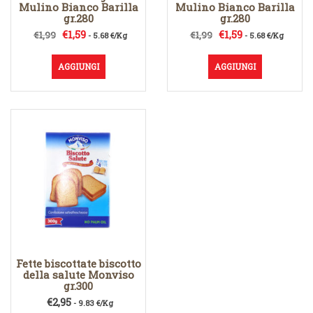
Mulino Bianco Barilla
Mulino Bianco Barilla
gr.280
gr.280
Il
Il
Il
Il
€
1,59
€
1,59
€
1,99
€
1,99
- 5.68 €/Kg
- 5.68 €/Kg
prezzo
prezzo
prezzo
prezzo
originale
attuale
originale
attuale
AGGIUNGI
AGGIUNGI
era:
è:
era:
è:
€1,99.
€1,59.
€1,99.
€1,59.
Fette biscottate biscotto
della salute Monviso
gr.300
€
2,95
- 9.83 €/Kg