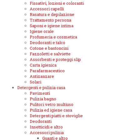
Fissativi, lozioni e coloranti
Accessori capelli
Rasatura e depilazione
Trattamento persona
Saponi e igiene intima
Igiene orale
Profumeria e cosmetica
Deodoranti e talco
Cotone e bastoncini
Fazzoletti e salviette
Assorbenti e proteggi slip
Carta igienica
Parafarmaceutico
Antizanzare
Solari
Detergenti e pulizia casa
Pavimenti
Pulizia bagno
Pulitori vetro multiuso
Pulizia ed igiene casa
Detergenti piatti e stoviglie
Deodoranti
Insetticidi e altro
Accessori pulizia
Guanti e altro