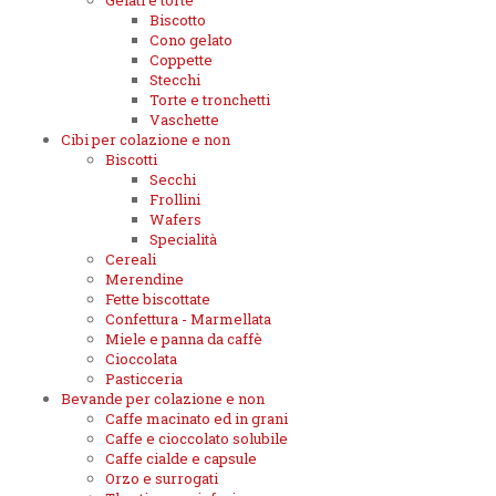
Gelati e torte
Biscotto
Cono gelato
Coppette
Stecchi
Torte e tronchetti
Vaschette
Cibi per colazione e non
Biscotti
Secchi
Frollini
Wafers
Specialità
Cereali
Merendine
Fette biscottate
Confettura - Marmellata
Miele e panna da caffè
Cioccolata
Pasticceria
Bevande per colazione e non
Caffe macinato ed in grani
Caffe e cioccolato solubile
Caffe cialde e capsule
Orzo e surrogati