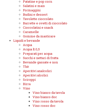
Patatine e pop corn
Salatini e mais
Formaggini
Budini e dessert
Tavolette cioccolato
Barrette e ovetti di cioccolato
Cioccolatini e snack
Caramelle
Gomme da masticare
Liquidi e bevande
Acqua
Acqua lt.0,5
Preparati per acqua
Succhi e nettari di frutta
Bevande gassate e non
Thè
Aperitivi analcolici
Aperitivi alcolici
Sciroppi
Birra
Vino
Vino bianco da tavola
Vino bianco doc
Vino rosso da tavola
Vino rosso doc