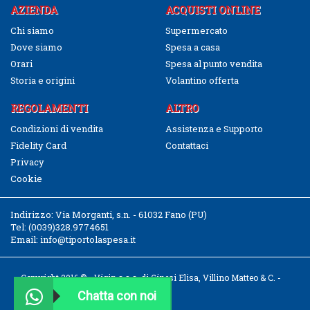
AZIENDA
ACQUISTI ONLINE
Chi siamo
Supermercato
Dove siamo
Spesa a casa
Orari
Spesa al punto vendita
Storia e origini
Volantino offerta
REGOLAMENTI
ALTRO
Condizioni di vendita
Assistenza e Supporto
Fidelity Card
Contattaci
Privacy
Cookie
Indirizzo:
Via Morganti, s.n. - 61032 Fano (PU)
Tel:
(0039)328.9774651
Email:
info@tiportolaspesa.it
Copyright 2016 © - Vigin s.a.s. di Ginesi Elisa, Villino Matteo & C. -
CF/P.IVA 02526040411
Chatta con noi