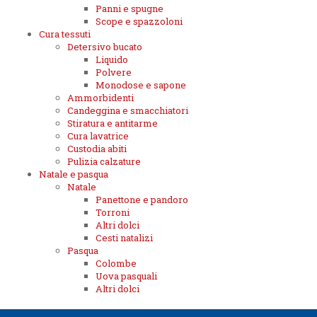
Panni e spugne
Scope e spazzoloni
Cura tessuti
Detersivo bucato
Liquido
Polvere
Monodose e sapone
Ammorbidenti
Candeggina e smacchiatori
Stiratura e antitarme
Cura lavatrice
Custodia abiti
Pulizia calzature
Natale e pasqua
Natale
Panettone e pandoro
Torroni
Altri dolci
Cesti natalizi
Pasqua
Colombe
Uova pasquali
Altri dolci