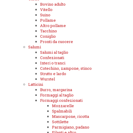
Bovino adulto
Vitello
Suino
Pollame
Altro pollame
Tacchino
Coniglio
Pronti da cuocere
Salumi
Salumi al taglio
Confezionati
Interi o tranci
Cotechino, zampone, stinco
Strutto e lardo
Wurstel
Latticini
Burro, margarina
Formaggi al taglio
Formaggi confezionati
Mozzarelle
Spalmabili
Mascarpone, ricotta
Sottilette
Parmigiano, padano
Filanti e altro