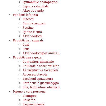
Spumanti e champagne
Liquori e distillati
Altre bevande
Prodotti infanzia
Biscotti
Omogeneizzati
Pastine
Igiene e cura
Altri prodotti
Prodotti per animali
Cani
Gatti
Altri prodotti per animali
Prodotti usa e getta
Contenitori alluminio
Pellicole e sacchetti cibo
Asciugatutto e tovaglioli
Accessori tavola
Sacchetti spazzatura
Barbecue e giardinaggio
Pile, lampadine, elettrico
Igiene e cura persona
Shampoo
Balsamo
Bagnoschiuma