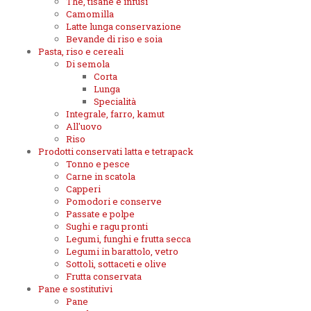
The, tisane e infusi
Camomilla
Latte lunga conservazione
Bevande di riso e soia
Pasta, riso e cereali
Di semola
Corta
Lunga
Specialità
Integrale, farro, kamut
All'uovo
Riso
Prodotti conservati latta e tetrapack
Tonno e pesce
Carne in scatola
Capperi
Pomodori e conserve
Passate e polpe
Sughi e ragu pronti
Legumi, funghi e frutta secca
Legumi in barattolo, vetro
Sottoli, sottaceti e olive
Frutta conservata
Pane e sostitutivi
Pane