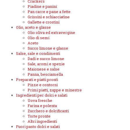
Crackers
Piadine e panini
Pan carre e pane a fette
Grissini e schiacciatine
Gallette e crostini
Olio, aceto e glasse
Olio oliva ed extravergine
Olio di semi
Aceto
Succo limone e glasse
Salse, sale e condimenti
Dadi e succo limone
Sale, aromi e spezie
Maionese e salse
Panna, besciamella
Preparati e piatti pronti
Pizze e contorni
Primi piatti, zuppe e minestre
Ingredienti per dolci e salati
Uova fresche
Farina e polenta
Zucchero e dolcificanti
Torte pronte
Altri ingredienti
Fuori pasto dolci e salati