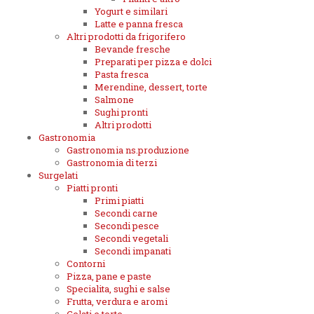
Yogurt e similari
Latte e panna fresca
Altri prodotti da frigorifero
Bevande fresche
Preparati per pizza e dolci
Pasta fresca
Merendine, dessert, torte
Salmone
Sughi pronti
Altri prodotti
Gastronomia
Gastronomia ns.produzione
Gastronomia di terzi
Surgelati
Piatti pronti
Primi piatti
Secondi carne
Secondi pesce
Secondi vegetali
Secondi impanati
Contorni
Pizza, pane e paste
Specialita, sughi e salse
Frutta, verdura e aromi