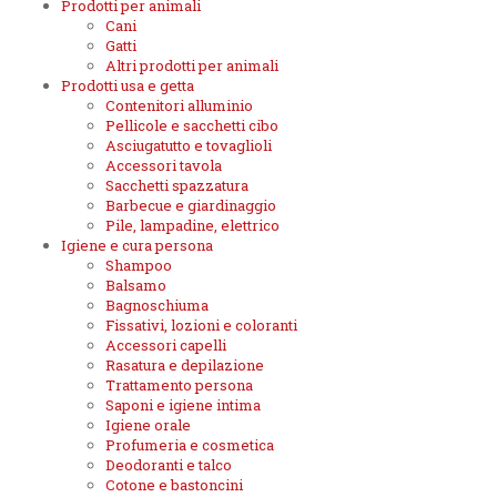
Prodotti per animali
Cani
Gatti
Altri prodotti per animali
Prodotti usa e getta
Contenitori alluminio
Pellicole e sacchetti cibo
Asciugatutto e tovaglioli
Accessori tavola
Sacchetti spazzatura
Barbecue e giardinaggio
Pile, lampadine, elettrico
Igiene e cura persona
Shampoo
Balsamo
Bagnoschiuma
Fissativi, lozioni e coloranti
Accessori capelli
Rasatura e depilazione
Trattamento persona
Saponi e igiene intima
Igiene orale
Profumeria e cosmetica
Deodoranti e talco
Cotone e bastoncini