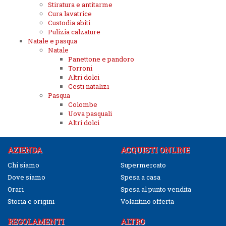
Stiratura e antitarme
Cura lavatrice
Custodia abiti
Pulizia calzature
Natale e pasqua
Natale
Panettone e pandoro
Torroni
Altri dolci
Cesti natalizi
Pasqua
Colombe
Uova pasquali
Altri dolci
AZIENDA
ACQUISTI ONLINE
Chi siamo
Supermercato
Dove siamo
Spesa a casa
Orari
Spesa al punto vendita
Storia e origini
Volantino offerta
REGOLAMENTI
ALTRO