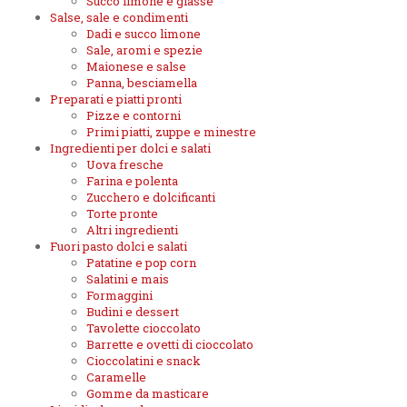
Succo limone e glasse
Salse, sale e condimenti
Dadi e succo limone
Sale, aromi e spezie
Maionese e salse
Panna, besciamella
Preparati e piatti pronti
Pizze e contorni
Primi piatti, zuppe e minestre
Ingredienti per dolci e salati
Uova fresche
Farina e polenta
Zucchero e dolcificanti
Torte pronte
Altri ingredienti
Fuori pasto dolci e salati
Patatine e pop corn
Salatini e mais
Formaggini
Budini e dessert
Tavolette cioccolato
Barrette e ovetti di cioccolato
Cioccolatini e snack
Caramelle
Gomme da masticare