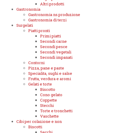
Altri prodotti
Gastronomia
Gastronomia ns.produzione
Gastronomia di terzi
Surgelati
Piatti pronti
Primi piatti
Secondi carne
Secondi pesce
Secondi vegetali
Secondi impanati
Contorni
Pizza, pane e paste
Specialita, sughi e salse
Frutta, verdura e aromi
Gelati e torte
Biscotto
Cono gelato
Coppette
Stecchi
Torte e tronchetti
Vaschette
Cibi per colazione e non
Biscotti
Secchi