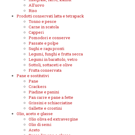
All'uovo
Riso
Prodotti conservati latta e tetrapack
Tonno e pesce
Carne in scatola
Capperi
Pomodori e conserve
Passate e polpe
Sughi e ragu pronti
Legumi, funghi e frutta secca
Legumi in barattolo, vetro
Sottoli, sottaceti e olive
Frutta conservata
Pane e sostitutivi
Pane
Crackers
Piadine e panini
Pan carre e pane a fette
Grissini e schiacciatine
Gallette e crostini
Olio, aceto e glasse
Olio oliva ed extravergine
Olio di semi
Aceto