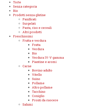
Torte
Senza categoria
Bio
Prodotti senza glutine
Panificati
Surgelati
Pasta, riso e cereali
Altri prodotti
Freschissimi
Frutta e verdura
Frutta
Verdura
Bio
Verdura IV-V gamma
Piantine e aromi
Carne
Bovino adulto
Vitello
Suino
Pollame
Altro pollame
Tacchino
Coniglio
Pronti da cuocere
Salumi