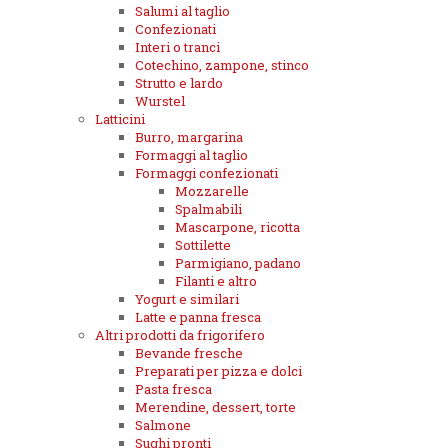
Salumi al taglio
Confezionati
Interi o tranci
Cotechino, zampone, stinco
Strutto e lardo
Wurstel
Latticini
Burro, margarina
Formaggi al taglio
Formaggi confezionati
Mozzarelle
Spalmabili
Mascarpone, ricotta
Sottilette
Parmigiano, padano
Filanti e altro
Yogurt e similari
Latte e panna fresca
Altri prodotti da frigorifero
Bevande fresche
Preparati per pizza e dolci
Pasta fresca
Merendine, dessert, torte
Salmone
Sughi pronti