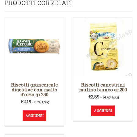
PRODOTTI CORRELATI
Biscotti grancereale
Biscotti canestrini
digestive con malto
mulino bianco gr.200
d’orzo gr.250
€
2,89
- 14.45 €/Kg
€
2,19
- 8.76 €/Kg
AGGIUNGI
AGGIUNGI