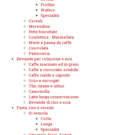
Frollini
Wafers
Specialità
Cereali
Merendine
Fette biscottate
Confettura - Marmellata
Miele e panna da caffè
Cioccolata
Pasticceria
Bevande per colazione e non
Caffe macinato ed in grani
Caffe e cioccolato solubile
Caffe cialde e capsule
Orzo e surrogati
The, tisane e infusi
Camomilla
Latte lunga conservazione
Bevande di riso e soia
Pasta, riso e cereali
Di semola
Corta
Lunga
Specialità
Integrale, farro, kamut