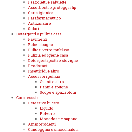
Fazzoletti e salviette
Assorbenti e proteggi slip
Carta igienica
Parafarmaceutico
Antizanzare
Solari
Detergenti e pulizia casa
Pavimenti
Pulizia bagno
Pulitori vetro multiuso
Pulizia ed igiene casa
Detergenti piatti e stoviglie
Deodoranti
Insetticidi e altro
Accessori pulizia
Guanti e altro
Panni e spugne
Scope e spazzoloni
Cura tessuti
Detersivo bucato
Liquido
Polvere
Monodose e sapone
Ammorbidenti
Candeggina e smacchiatori