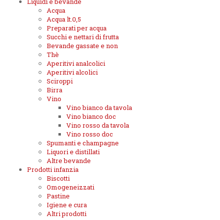
Liquidi e bevande
Acqua
Acqua lt.0,5
Preparati per acqua
Succhi e nettari di frutta
Bevande gassate e non
Thè
Aperitivi analcolici
Aperitivi alcolici
Sciroppi
Birra
Vino
Vino bianco da tavola
Vino bianco doc
Vino rosso da tavola
Vino rosso doc
Spumanti e champagne
Liquori e distillati
Altre bevande
Prodotti infanzia
Biscotti
Omogeneizzati
Pastine
Igiene e cura
Altri prodotti