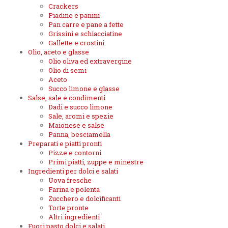
Crackers
Piadine e panini
Pan carre e pane a fette
Grissini e schiacciatine
Gallette e crostini
Olio, aceto e glasse
Olio oliva ed extravergine
Olio di semi
Aceto
Succo limone e glasse
Salse, sale e condimenti
Dadi e succo limone
Sale, aromi e spezie
Maionese e salse
Panna, besciamella
Preparati e piatti pronti
Pizze e contorni
Primi piatti, zuppe e minestre
Ingredienti per dolci e salati
Uova fresche
Farina e polenta
Zucchero e dolcificanti
Torte pronte
Altri ingredienti
Fuori pasto dolci e salati