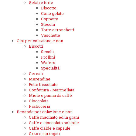
Gelati e torte
Biscotto
Cono gelato
Coppette
Stecchi
Torte e tronchetti
Vaschette
Cibi per colazione e non
Biscotti
Secchi
Frollini
Wafers
Specialità
Cereali
Merendine
Fette biscottate
Confettura - Marmellata
Miele e panna da caffè
Cioccolata
Pasticceria
Bevande per colazione e non
Caffe macinato ed in grani
Caffe e cioccolato solubile
Caffe cialde e capsule
Orzo e surrogati