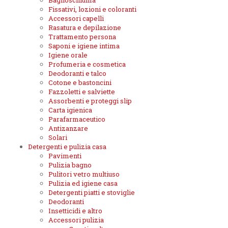
Bagnoschiuma
Fissativi, lozioni e coloranti
Accessori capelli
Rasatura e depilazione
Trattamento persona
Saponi e igiene intima
Igiene orale
Profumeria e cosmetica
Deodoranti e talco
Cotone e bastoncini
Fazzoletti e salviette
Assorbenti e proteggi slip
Carta igienica
Parafarmaceutico
Antizanzare
Solari
Detergenti e pulizia casa
Pavimenti
Pulizia bagno
Pulitori vetro multiuso
Pulizia ed igiene casa
Detergenti piatti e stoviglie
Deodoranti
Insetticidi e altro
Accessori pulizia