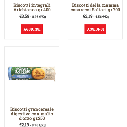
Biscotti integrali
Biscotti della mamma
Artebianca gr.400
casarecci Saltari gr.700
€
3,59
€
3,19
- 8.98 €/Kg
- 4.56 €/Kg
AGGIUNGI
AGGIUNGI
Biscotti grancereale
digestive con malto
d’orzo gr.250
€
2,19
- 8.76 €/Kg