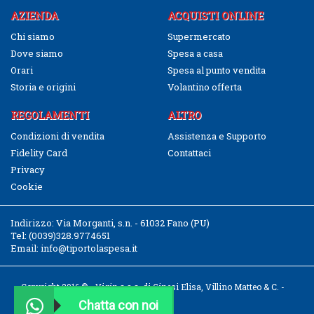
AZIENDA
ACQUISTI ONLINE
Chi siamo
Supermercato
Dove siamo
Spesa a casa
Orari
Spesa al punto vendita
Storia e origini
Volantino offerta
REGOLAMENTI
ALTRO
Condizioni di vendita
Assistenza e Supporto
Fidelity Card
Contattaci
Privacy
Cookie
Indirizzo:
Via Morganti, s.n. - 61032 Fano (PU)
Tel:
(0039)328.9774651
Email:
info@tiportolaspesa.it
Copyright 2016 © - Vigin s.a.s. di Ginesi Elisa, Villino Matteo & C. -
CF/P.IVA 02526040411
Chatta con noi