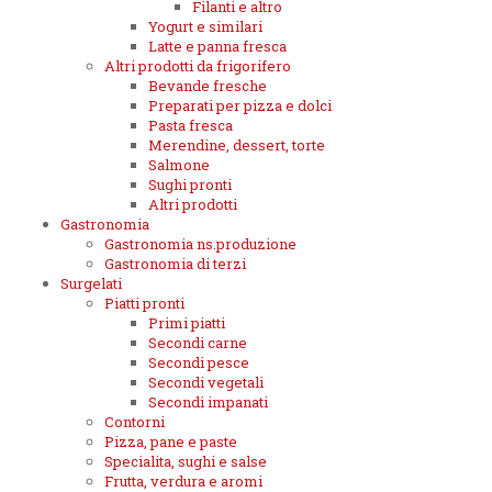
Filanti e altro
Yogurt e similari
Latte e panna fresca
Altri prodotti da frigorifero
Bevande fresche
Preparati per pizza e dolci
Pasta fresca
Merendine, dessert, torte
Salmone
Sughi pronti
Altri prodotti
Gastronomia
Gastronomia ns.produzione
Gastronomia di terzi
Surgelati
Piatti pronti
Primi piatti
Secondi carne
Secondi pesce
Secondi vegetali
Secondi impanati
Contorni
Pizza, pane e paste
Specialita, sughi e salse
Frutta, verdura e aromi