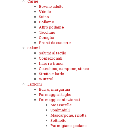
Carne
Bovino adulto
Vitello
Suino
Pollame
Altro pollame
Tacchino
Coniglio
Pronti da cuocere
Salumi
Salumi al taglio
Confezionati
Interi o tranci
Cotechino, zampone, stinco
Strutto e lardo
Wurstel
Latticini
Burro, margarina
Formaggi al taglio
Formaggi confezionati
Mozzarelle
Spalmabili
Mascarpone, ricotta
Sottilette
Parmigiano, padano