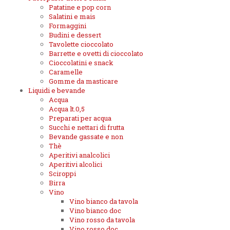
Patatine e pop corn
Salatini e mais
Formaggini
Budini e dessert
Tavolette cioccolato
Barrette e ovetti di cioccolato
Cioccolatini e snack
Caramelle
Gomme da masticare
Liquidi e bevande
Acqua
Acqua lt.0,5
Preparati per acqua
Succhi e nettari di frutta
Bevande gassate e non
Thè
Aperitivi analcolici
Aperitivi alcolici
Sciroppi
Birra
Vino
Vino bianco da tavola
Vino bianco doc
Vino rosso da tavola
Vino rosso doc