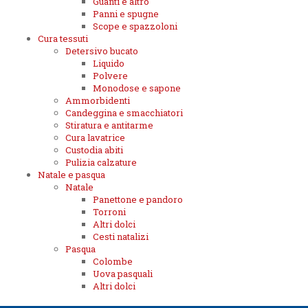
Guanti e altro
Panni e spugne
Scope e spazzoloni
Cura tessuti
Detersivo bucato
Liquido
Polvere
Monodose e sapone
Ammorbidenti
Candeggina e smacchiatori
Stiratura e antitarme
Cura lavatrice
Custodia abiti
Pulizia calzature
Natale e pasqua
Natale
Panettone e pandoro
Torroni
Altri dolci
Cesti natalizi
Pasqua
Colombe
Uova pasquali
Altri dolci