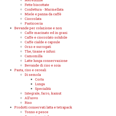
Merendine
Fette biscottate
Confettura - Marmellata
Miele e panna da caffè
Cioccolata
Pasticceria
Bevande per colazione e non
Caffe macinato ed in grani
Caffe e cioccolato solubile
Caffe cialde e capsule
Orzo e surrogati
The, tisane e infusi
Camomilla
Latte lunga conservazione
Bevande di riso e soia
Pasta, riso e cereali
Di semola
Corta
Lunga
Specialità
Integrale, farro, kamut
All'uovo
Riso
Prodotti conservati latta e tetrapack
Tonno e pesce