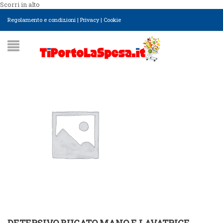
Scorri in alto
Regolamento e condizioni
|
Privacy
|
Cookie