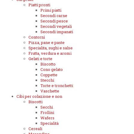
Piatti pronti
Primi piatti
Secondi carne
Secondi pesce
Secondi vegetali
Secondi impanati
Contorni
Pizza, pane e paste
Specialita, sughi e salse
Frutta, verdura e aromi
Gelati e torte
Biscotto
Cono gelato
Coppette
Stecchi
Torte e tronchetti
Vaschette
Cibi per colazione e non
Biscotti
Secchi
Frollini
Wafers
Specialità
Cereali