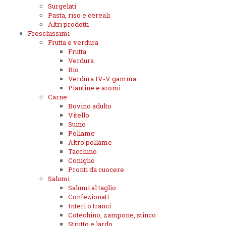
Surgelati
Pasta, riso e cereali
Altri prodotti
Freschissimi
Frutta e verdura
Frutta
Verdura
Bio
Verdura IV-V gamma
Piantine e aromi
Carne
Bovino adulto
Vitello
Suino
Pollame
Altro pollame
Tacchino
Coniglio
Pronti da cuocere
Salumi
Salumi al taglio
Confezionati
Interi o tranci
Cotechino, zampone, stinco
Strutto e lardo