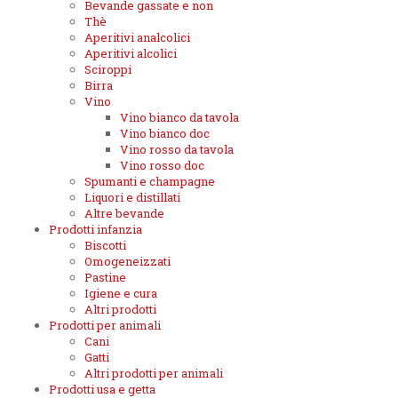
Bevande gassate e non
Thè
Aperitivi analcolici
Aperitivi alcolici
Sciroppi
Birra
Vino
Vino bianco da tavola
Vino bianco doc
Vino rosso da tavola
Vino rosso doc
Spumanti e champagne
Liquori e distillati
Altre bevande
Prodotti infanzia
Biscotti
Omogeneizzati
Pastine
Igiene e cura
Altri prodotti
Prodotti per animali
Cani
Gatti
Altri prodotti per animali
Prodotti usa e getta