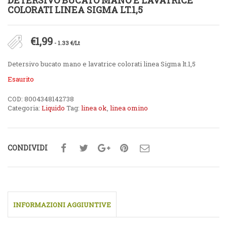
DETERSIVO BUCATO MANO E LAVATRICE
COLORATI LINEA SIGMA LT.1,5
€
1,99
- 1.33 €/Lt
Detersivo bucato mano e lavatrice colorati linea Sigma lt.1,5
Esaurito
COD:
8004348142738
Categoria:
Liquido
Tag:
linea ok
,
linea omino
CONDIVIDI
INFORMAZIONI AGGIUNTIVE