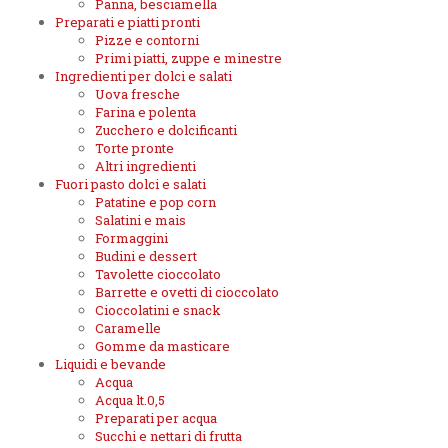
Panna, besciamella
Preparati e piatti pronti
Pizze e contorni
Primi piatti, zuppe e minestre
Ingredienti per dolci e salati
Uova fresche
Farina e polenta
Zucchero e dolcificanti
Torte pronte
Altri ingredienti
Fuori pasto dolci e salati
Patatine e pop corn
Salatini e mais
Formaggini
Budini e dessert
Tavolette cioccolato
Barrette e ovetti di cioccolato
Cioccolatini e snack
Caramelle
Gomme da masticare
Liquidi e bevande
Acqua
Acqua lt.0,5
Preparati per acqua
Succhi e nettari di frutta