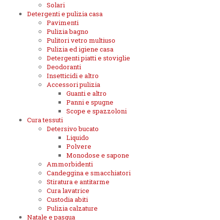
Solari
Detergenti e pulizia casa
Pavimenti
Pulizia bagno
Pulitori vetro multiuso
Pulizia ed igiene casa
Detergenti piatti e stoviglie
Deodoranti
Insetticidi e altro
Accessori pulizia
Guanti e altro
Panni e spugne
Scope e spazzoloni
Cura tessuti
Detersivo bucato
Liquido
Polvere
Monodose e sapone
Ammorbidenti
Candeggina e smacchiatori
Stiratura e antitarme
Cura lavatrice
Custodia abiti
Pulizia calzature
Natale e pasqua