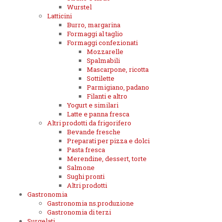
Wurstel
Latticini
Burro, margarina
Formaggi al taglio
Formaggi confezionati
Mozzarelle
Spalmabili
Mascarpone, ricotta
Sottilette
Parmigiano, padano
Filanti e altro
Yogurt e similari
Latte e panna fresca
Altri prodotti da frigorifero
Bevande fresche
Preparati per pizza e dolci
Pasta fresca
Merendine, dessert, torte
Salmone
Sughi pronti
Altri prodotti
Gastronomia
Gastronomia ns.produzione
Gastronomia di terzi
Surgelati