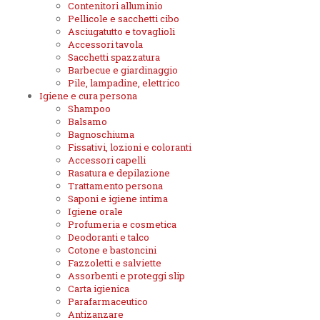
Contenitori alluminio
Pellicole e sacchetti cibo
Asciugatutto e tovaglioli
Accessori tavola
Sacchetti spazzatura
Barbecue e giardinaggio
Pile, lampadine, elettrico
Igiene e cura persona
Shampoo
Balsamo
Bagnoschiuma
Fissativi, lozioni e coloranti
Accessori capelli
Rasatura e depilazione
Trattamento persona
Saponi e igiene intima
Igiene orale
Profumeria e cosmetica
Deodoranti e talco
Cotone e bastoncini
Fazzoletti e salviette
Assorbenti e proteggi slip
Carta igienica
Parafarmaceutico
Antizanzare