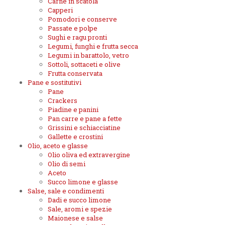
Carne in scatola
Capperi
Pomodori e conserve
Passate e polpe
Sughi e ragu pronti
Legumi, funghi e frutta secca
Legumi in barattolo, vetro
Sottoli, sottaceti e olive
Frutta conservata
Pane e sostitutivi
Pane
Crackers
Piadine e panini
Pan carre e pane a fette
Grissini e schiacciatine
Gallette e crostini
Olio, aceto e glasse
Olio oliva ed extravergine
Olio di semi
Aceto
Succo limone e glasse
Salse, sale e condimenti
Dadi e succo limone
Sale, aromi e spezie
Maionese e salse