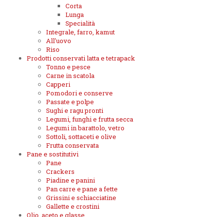
Corta
Lunga
Specialità
Integrale, farro, kamut
All'uovo
Riso
Prodotti conservati latta e tetrapack
Tonno e pesce
Carne in scatola
Capperi
Pomodori e conserve
Passate e polpe
Sughi e ragu pronti
Legumi, funghi e frutta secca
Legumi in barattolo, vetro
Sottoli, sottaceti e olive
Frutta conservata
Pane e sostitutivi
Pane
Crackers
Piadine e panini
Pan carre e pane a fette
Grissini e schiacciatine
Gallette e crostini
Olio, aceto e glasse