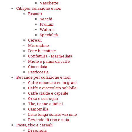
Vaschette
Cibi per colazione e non
Biscotti
Secchi
Frollini
Wafers
Specialità
Cereali
Merendine
Fette biscottate
Confettura - Marmellata
Miele e panna da caffè
Cioccolata
Pasticceria
Bevande per colazione e non
Caffe macinato ed in grani
Caffe e cioccolato solubile
Caffe cialde e capsule
Orzo e surrogati
The, tisane e infusi
Camomilla
Latte lunga conservazione
Bevande di riso e soia
Pasta, riso e cereali
Di semola