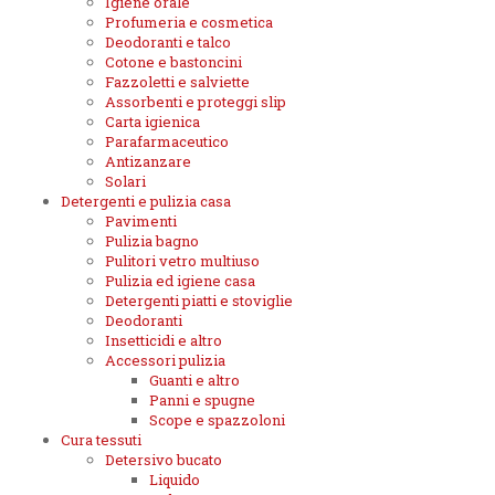
Igiene orale
Profumeria e cosmetica
Deodoranti e talco
Cotone e bastoncini
Fazzoletti e salviette
Assorbenti e proteggi slip
Carta igienica
Parafarmaceutico
Antizanzare
Solari
Detergenti e pulizia casa
Pavimenti
Pulizia bagno
Pulitori vetro multiuso
Pulizia ed igiene casa
Detergenti piatti e stoviglie
Deodoranti
Insetticidi e altro
Accessori pulizia
Guanti e altro
Panni e spugne
Scope e spazzoloni
Cura tessuti
Detersivo bucato
Liquido