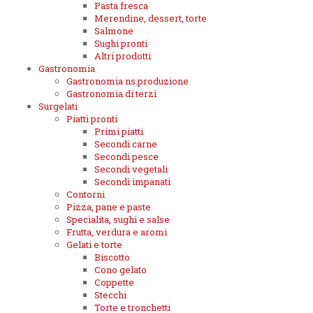
Pasta fresca
Merendine, dessert, torte
Salmone
Sughi pronti
Altri prodotti
Gastronomia
Gastronomia ns.produzione
Gastronomia di terzi
Surgelati
Piatti pronti
Primi piatti
Secondi carne
Secondi pesce
Secondi vegetali
Secondi impanati
Contorni
Pizza, pane e paste
Specialita, sughi e salse
Frutta, verdura e aromi
Gelati e torte
Biscotto
Cono gelato
Coppette
Stecchi
Torte e tronchetti