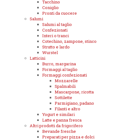
Tacchino
Coniglio
Pronti da cuocere
Salumi
Salumi al taglio
Confezionati
Interi o tranci
Cotechino, zampone, stinco
Strutto e lardo
Wurstel
Latticini
Burro, margarina
Formaggi al taglio
Formaggi confezionati
Mozzarelle
Spalmabili
Mascarpone, ricotta
Sottilette
Parmigiano, padano
Filanti e altro
Yogurt e similari
Latte e panna fresca
Altri prodotti da frigorifero
Bevande fresche
Preparati per pizza e dolci