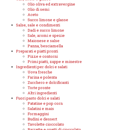
Olio oliva ed extravergine
Olio di semi
Aceto
Succo limone e glasse
Salse, sale e condimenti
Dadi e succo limone
Sale, aromi e spezie
Maionese e salse
Panna, besciamella
Preparati e piatti pronti
Pizze e contorni
Primi piatti, zuppe e minestre
Ingredienti per dolci e salati
Uova fresche
Farina e polenta
Zucchero e dolcificanti
Torte pronte
Altri ingredienti
Fuori pasto dolci e salati
Patatine e pop corn
Salatini e mais
Formaggini
Budini e dessert
Tavolette cioccolato
Barrette e ovetti di cioccolato