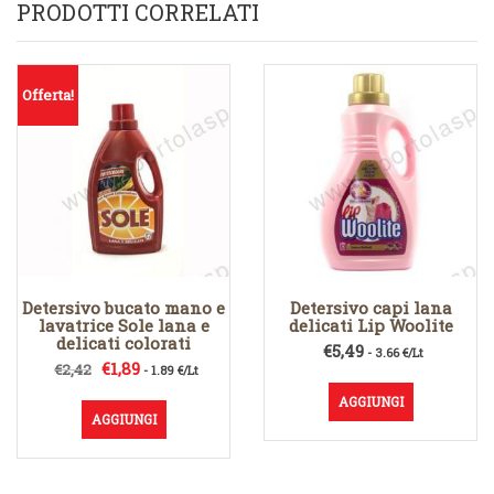
PRODOTTI CORRELATI
Offerta!
Detersivo bucato mano e
Detersivo capi lana
lavatrice Sole lana e
delicati Lip Woolite
delicati colorati
€
5,49
- 3.66 €/Lt
Il
Il
€
1,89
€
2,42
- 1.89 €/Lt
prezzo
prezzo
AGGIUNGI
originale
attuale
AGGIUNGI
era:
è:
€2,42.
€1,89.