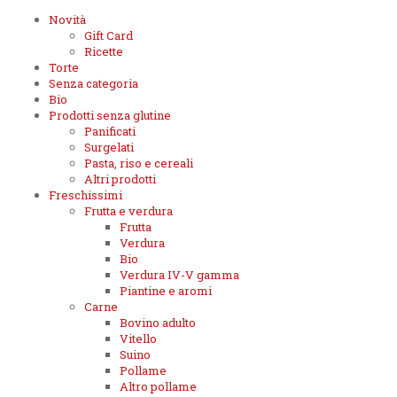
Novità
Gift Card
Ricette
Torte
Senza categoria
Bio
Prodotti senza glutine
Panificati
Surgelati
Pasta, riso e cereali
Altri prodotti
Freschissimi
Frutta e verdura
Frutta
Verdura
Bio
Verdura IV-V gamma
Piantine e aromi
Carne
Bovino adulto
Vitello
Suino
Pollame
Altro pollame