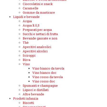
Cioccolatini e snack
Caramelle
Gomme da masticare
Liquidi e bevande
Acqua
Acqua lt.0,5
Preparati per acqua
Succhi e nettari di frutta
Bevande gassate e non
Thè
Aperitivi analcolici
Aperitivi alcolici
Sciroppi
Birra
Vino
Vino bianco da tavola
Vino bianco doc
Vino rosso da tavola
Vino rosso doc
Spumanti e champagne
Liquori e distillati
Altre bevande
Prodotti infanzia
Biscotti