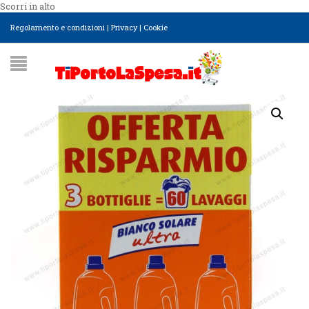
Scorri in alto
Regolamento e condizioni
|
Privacy
|
Cookie