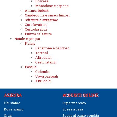
Polvere
Monodose e sapone
Ammorbidenti
Candeggina e smacchiatori
Stiratura e antitarme
Cura lavatrice
Custodia abiti
Pulizia calzature
Natale e pasqua
Natale
Panettone e pandoro
Torroni
Altri dolci
Cesti natalizi
Pasqua
Colombe
Uova pasquali
Altri dolci
AZIENDA
ACQUISTI ONLINE
Chi siamo
Supermercato
Dove siamo
Spesa a casa
Orari
Spesa al punto vendita