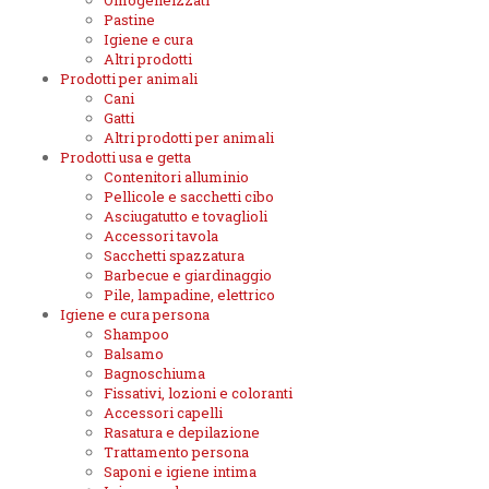
Omogeneizzati
Pastine
Igiene e cura
Altri prodotti
Prodotti per animali
Cani
Gatti
Altri prodotti per animali
Prodotti usa e getta
Contenitori alluminio
Pellicole e sacchetti cibo
Asciugatutto e tovaglioli
Accessori tavola
Sacchetti spazzatura
Barbecue e giardinaggio
Pile, lampadine, elettrico
Igiene e cura persona
Shampoo
Balsamo
Bagnoschiuma
Fissativi, lozioni e coloranti
Accessori capelli
Rasatura e depilazione
Trattamento persona
Saponi e igiene intima