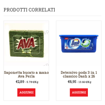
PRODOTTI CORRELATI
Saponetta bucato a mano
Detersivo pods 3 in 1
Ava Perla
classico Dash x 26
€
2,89
€
8,95
- 5.78 €/Kg
- 13.66 €/Kg
AGGIUNGI
AGGIUNGI