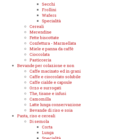
Secchi
Frollini
Wafers
Specialità
Cereali
Merendine
Fette biscottate
Confettura - Marmellata
Miele e panna da caffè
Cioccolata
Pasticceria
Bevande per colazione e non
Caffe macinato ed in grani
Caffe e cioccolato solubile
Caffe cialde e capsule
Orzo e surrogati
The, tisane e infusi
Camomilla
Latte lunga conservazione
Bevande di riso e soia
Pasta, riso e cereali
Di semola
Corta
Lunga
Specialità