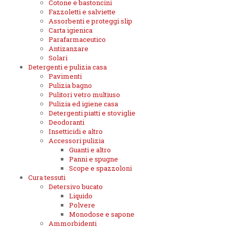
Cotone e bastoncini
Fazzoletti e salviette
Assorbenti e proteggi slip
Carta igienica
Parafarmaceutico
Antizanzare
Solari
Detergenti e pulizia casa
Pavimenti
Pulizia bagno
Pulitori vetro multiuso
Pulizia ed igiene casa
Detergenti piatti e stoviglie
Deodoranti
Insetticidi e altro
Accessori pulizia
Guanti e altro
Panni e spugne
Scope e spazzoloni
Cura tessuti
Detersivo bucato
Liquido
Polvere
Monodose e sapone
Ammorbidenti