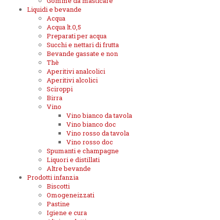
Gomme da masticare
Liquidi e bevande
Acqua
Acqua lt.0,5
Preparati per acqua
Succhi e nettari di frutta
Bevande gassate e non
Thè
Aperitivi analcolici
Aperitivi alcolici
Sciroppi
Birra
Vino
Vino bianco da tavola
Vino bianco doc
Vino rosso da tavola
Vino rosso doc
Spumanti e champagne
Liquori e distillati
Altre bevande
Prodotti infanzia
Biscotti
Omogeneizzati
Pastine
Igiene e cura