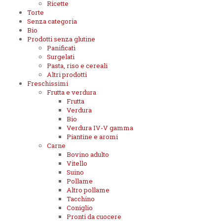
Ricette
Torte
Senza categoria
Bio
Prodotti senza glutine
Panificati
Surgelati
Pasta, riso e cereali
Altri prodotti
Freschissimi
Frutta e verdura
Frutta
Verdura
Bio
Verdura IV-V gamma
Piantine e aromi
Carne
Bovino adulto
Vitello
Suino
Pollame
Altro pollame
Tacchino
Coniglio
Pronti da cuocere