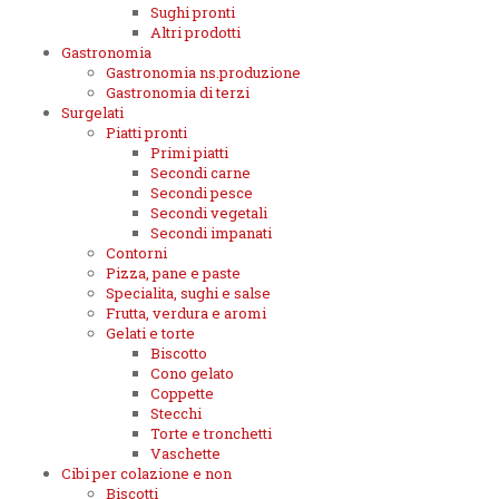
Sughi pronti
Altri prodotti
Gastronomia
Gastronomia ns.produzione
Gastronomia di terzi
Surgelati
Piatti pronti
Primi piatti
Secondi carne
Secondi pesce
Secondi vegetali
Secondi impanati
Contorni
Pizza, pane e paste
Specialita, sughi e salse
Frutta, verdura e aromi
Gelati e torte
Biscotto
Cono gelato
Coppette
Stecchi
Torte e tronchetti
Vaschette
Cibi per colazione e non
Biscotti