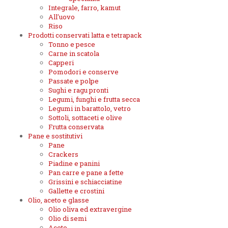
Integrale, farro, kamut
All'uovo
Riso
Prodotti conservati latta e tetrapack
Tonno e pesce
Carne in scatola
Capperi
Pomodori e conserve
Passate e polpe
Sughi e ragu pronti
Legumi, funghi e frutta secca
Legumi in barattolo, vetro
Sottoli, sottaceti e olive
Frutta conservata
Pane e sostitutivi
Pane
Crackers
Piadine e panini
Pan carre e pane a fette
Grissini e schiacciatine
Gallette e crostini
Olio, aceto e glasse
Olio oliva ed extravergine
Olio di semi
Aceto