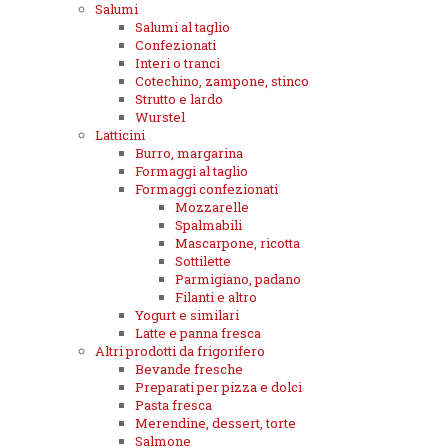
Salumi
Salumi al taglio
Confezionati
Interi o tranci
Cotechino, zampone, stinco
Strutto e lardo
Wurstel
Latticini
Burro, margarina
Formaggi al taglio
Formaggi confezionati
Mozzarelle
Spalmabili
Mascarpone, ricotta
Sottilette
Parmigiano, padano
Filanti e altro
Yogurt e similari
Latte e panna fresca
Altri prodotti da frigorifero
Bevande fresche
Preparati per pizza e dolci
Pasta fresca
Merendine, dessert, torte
Salmone