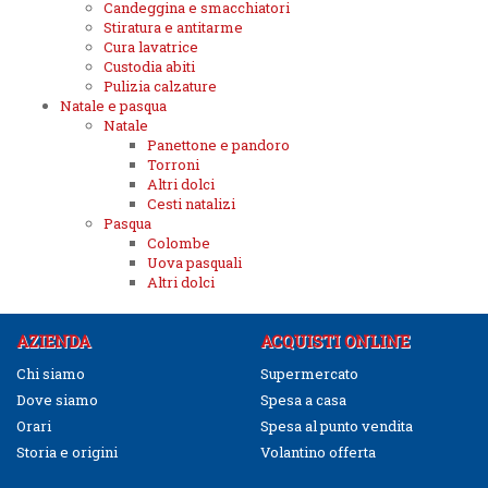
Candeggina e smacchiatori
Stiratura e antitarme
Cura lavatrice
Custodia abiti
Pulizia calzature
Natale e pasqua
Natale
Panettone e pandoro
Torroni
Altri dolci
Cesti natalizi
Pasqua
Colombe
Uova pasquali
Altri dolci
AZIENDA
ACQUISTI ONLINE
Chi siamo
Supermercato
Dove siamo
Spesa a casa
Orari
Spesa al punto vendita
Storia e origini
Volantino offerta