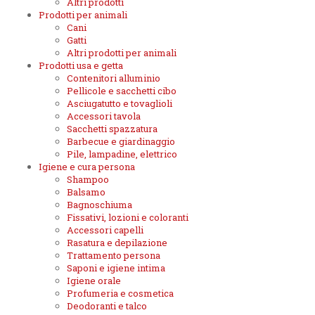
Altri prodotti
Prodotti per animali
Cani
Gatti
Altri prodotti per animali
Prodotti usa e getta
Contenitori alluminio
Pellicole e sacchetti cibo
Asciugatutto e tovaglioli
Accessori tavola
Sacchetti spazzatura
Barbecue e giardinaggio
Pile, lampadine, elettrico
Igiene e cura persona
Shampoo
Balsamo
Bagnoschiuma
Fissativi, lozioni e coloranti
Accessori capelli
Rasatura e depilazione
Trattamento persona
Saponi e igiene intima
Igiene orale
Profumeria e cosmetica
Deodoranti e talco