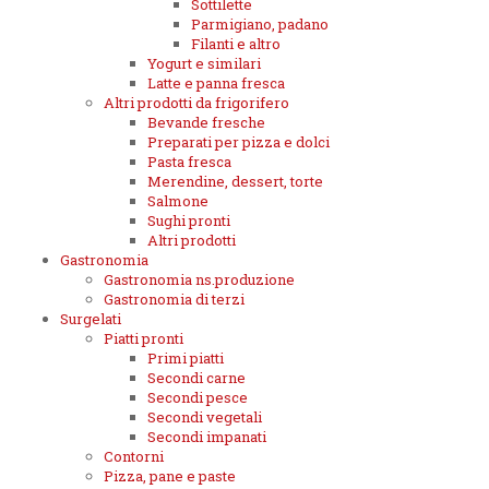
Sottilette
Parmigiano, padano
Filanti e altro
Yogurt e similari
Latte e panna fresca
Altri prodotti da frigorifero
Bevande fresche
Preparati per pizza e dolci
Pasta fresca
Merendine, dessert, torte
Salmone
Sughi pronti
Altri prodotti
Gastronomia
Gastronomia ns.produzione
Gastronomia di terzi
Surgelati
Piatti pronti
Primi piatti
Secondi carne
Secondi pesce
Secondi vegetali
Secondi impanati
Contorni
Pizza, pane e paste