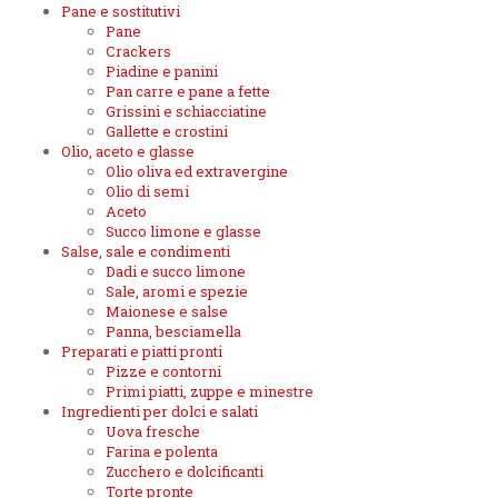
Pane e sostitutivi
Pane
Crackers
Piadine e panini
Pan carre e pane a fette
Grissini e schiacciatine
Gallette e crostini
Olio, aceto e glasse
Olio oliva ed extravergine
Olio di semi
Aceto
Succo limone e glasse
Salse, sale e condimenti
Dadi e succo limone
Sale, aromi e spezie
Maionese e salse
Panna, besciamella
Preparati e piatti pronti
Pizze e contorni
Primi piatti, zuppe e minestre
Ingredienti per dolci e salati
Uova fresche
Farina e polenta
Zucchero e dolcificanti
Torte pronte