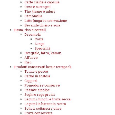
Caffe cialde e capsule
Orzo e surrogati
The, tisane e infusi
Camomilla
Latte lunga conservazione
Bevande di riso e soia
Pasta, riso e cereali
Di semola
Corta
Lunga
Specialità
Integrale, farro, kamut
All'uovo
Riso
Prodotti conservati latta e tetrapack
Tonno e pesce
Carne in scatola
Capperi
Pomodori e conserve
Passate e polpe
Sughi e ragu pronti
Legumi, funghi e frutta secca
Legumi in barattolo, vetro
Sottoli, sottaceti e olive
Frutta conservata