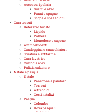
Insetticidi e altro
Accessori pulizia
Guanti e altro
Panni e spugne
Scope e spazzoloni
Cura tessuti
Detersivo bucato
Liquido
Polvere
Monodose e sapone
Ammorbidenti
Candeggina e smacchiatori
Stiratura e antitarme
Cura lavatrice
Custodia abiti
Pulizia calzature
Natale e pasqua
Natale
Panettone e pandoro
Torroni
Altri dolci
Cesti natalizi
Pasqua
Colombe
Uova pasquali