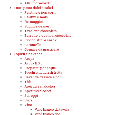
Altri ingredienti
Fuori pasto dolci e salati
Patatine e pop corn
Salatini e mais
Formaggini
Budini e dessert
Tavolette cioccolato
Barrette e ovetti di cioccolato
Cioccolatini e snack
Caramelle
Gomme da masticare
Liquidi e bevande
Acqua
Acqua lt.0,5
Preparati per acqua
Succhi e nettari di frutta
Bevande gassate e non
Thè
Aperitivi analcolici
Aperitivi alcolici
Sciroppi
Birra
Vino
Vino bianco da tavola
Vino bianco doc