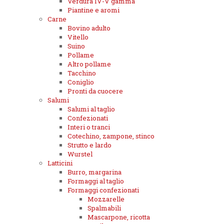
Verdura IV-V gamma
Piantine e aromi
Carne
Bovino adulto
Vitello
Suino
Pollame
Altro pollame
Tacchino
Coniglio
Pronti da cuocere
Salumi
Salumi al taglio
Confezionati
Interi o tranci
Cotechino, zampone, stinco
Strutto e lardo
Wurstel
Latticini
Burro, margarina
Formaggi al taglio
Formaggi confezionati
Mozzarelle
Spalmabili
Mascarpone, ricotta