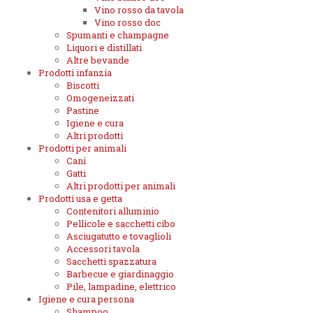
Vino rosso da tavola
Vino rosso doc
Spumanti e champagne
Liquori e distillati
Altre bevande
Prodotti infanzia
Biscotti
Omogeneizzati
Pastine
Igiene e cura
Altri prodotti
Prodotti per animali
Cani
Gatti
Altri prodotti per animali
Prodotti usa e getta
Contenitori alluminio
Pellicole e sacchetti cibo
Asciugatutto e tovaglioli
Accessori tavola
Sacchetti spazzatura
Barbecue e giardinaggio
Pile, lampadine, elettrico
Igiene e cura persona
Shampoo