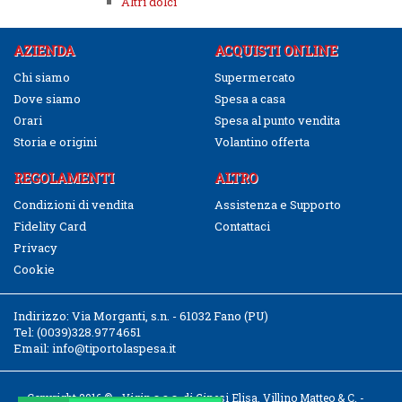
Altri dolci
AZIENDA
ACQUISTI ONLINE
Chi siamo
Supermercato
Dove siamo
Spesa a casa
Orari
Spesa al punto vendita
Storia e origini
Volantino offerta
REGOLAMENTI
ALTRO
Condizioni di vendita
Assistenza e Supporto
Fidelity Card
Contattaci
Privacy
Cookie
Indirizzo:
Via Morganti, s.n. - 61032 Fano (PU)
Tel:
(0039)328.9774651
Email:
info@tiportolaspesa.it
Copyright 2016 © - Vigin s.a.s. di Ginesi Elisa, Villino Matteo & C. -