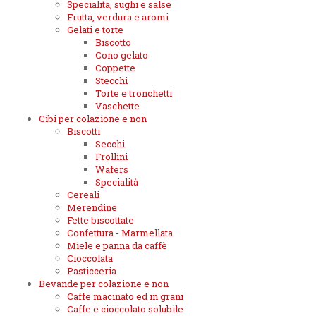
Specialita, sughi e salse
Frutta, verdura e aromi
Gelati e torte
Biscotto
Cono gelato
Coppette
Stecchi
Torte e tronchetti
Vaschette
Cibi per colazione e non
Biscotti
Secchi
Frollini
Wafers
Specialità
Cereali
Merendine
Fette biscottate
Confettura - Marmellata
Miele e panna da caffè
Cioccolata
Pasticceria
Bevande per colazione e non
Caffe macinato ed in grani
Caffe e cioccolato solubile