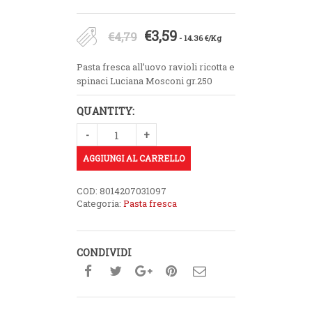
Il
Il
€
3,59
€
4,79
- 14.36 €/Kg
prezzo
prezzo
Pasta fresca all’uovo ravioli ricotta e
originale
attuale
spinaci Luciana Mosconi gr.250
era:
è:
QUANTITY:
€4,79.
€3,59.
AGGIUNGI AL CARRELLO
COD:
8014207031097
Categoria:
Pasta fresca
CONDIVIDI