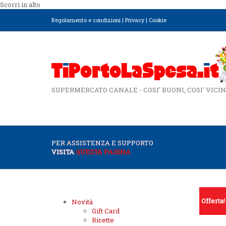
Scorri in alto
Regolamento e condizioni
|
Privacy
|
Cookie
SUPERMERCATO CANALE - COSI' BUONI, COSI' VICIN
PER ASSISTENZA E SUPPORTO
VISITA
QUESTA PAGINA
Offerta!
Novità
Gift Card
Ricette