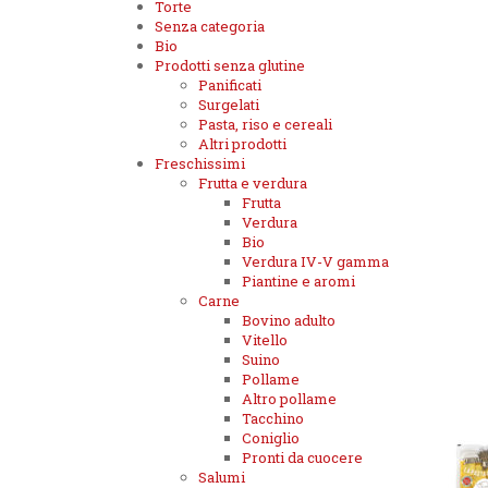
Torte
Senza categoria
Bio
Prodotti senza glutine
Panificati
Surgelati
Pasta, riso e cereali
Altri prodotti
Freschissimi
Frutta e verdura
Frutta
Verdura
Bio
Verdura IV-V gamma
Piantine e aromi
Carne
Bovino adulto
Vitello
Suino
Pollame
Altro pollame
Tacchino
Coniglio
Pronti da cuocere
Salumi