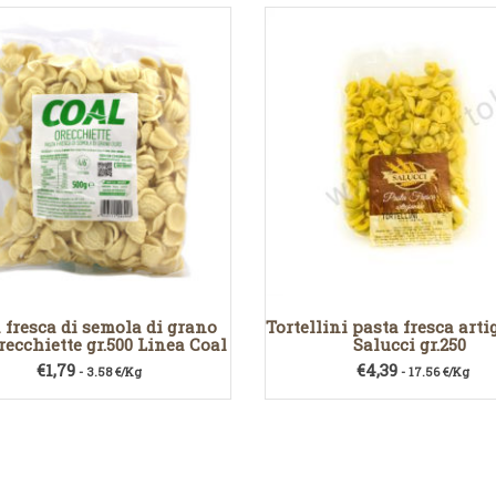
 fresca di semola di grano
Tortellini pasta fresca art
recchiette gr.500 Linea Coal
Salucci gr.250
€
1,79
€
4,39
- 3.58 €/Kg
- 17.56 €/Kg