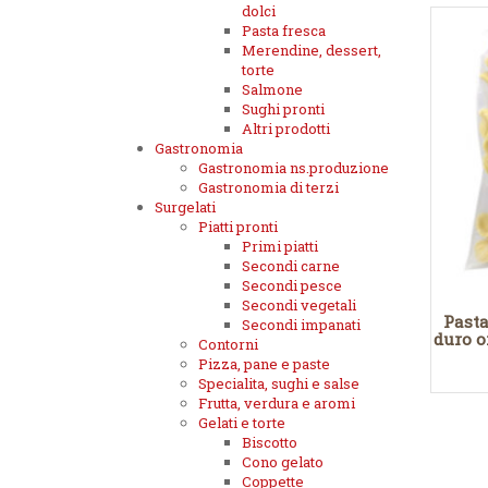
dolci
Pasta fresca
Merendine, dessert,
torte
Salmone
Sughi pronti
Altri prodotti
Gastronomia
Gastronomia ns.produzione
Gastronomia di terzi
Surgelati
Piatti pronti
Primi piatti
Secondi carne
Secondi pesce
Secondi vegetali
Pasta
Secondi impanati
duro o
Contorni
Pizza, pane e paste
Specialita, sughi e salse
Frutta, verdura e aromi
Gelati e torte
Biscotto
Cono gelato
Coppette