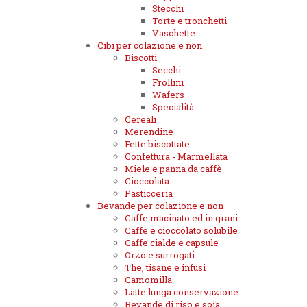
Stecchi
Torte e tronchetti
Vaschette
Cibi per colazione e non
Biscotti
Secchi
Frollini
Wafers
Specialità
Cereali
Merendine
Fette biscottate
Confettura - Marmellata
Miele e panna da caffè
Cioccolata
Pasticceria
Bevande per colazione e non
Caffe macinato ed in grani
Caffe e cioccolato solubile
Caffe cialde e capsule
Orzo e surrogati
The, tisane e infusi
Camomilla
Latte lunga conservazione
Bevande di riso e soia