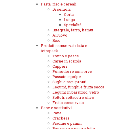
Pasta, riso e cereali
Di semola
Corta
Lunga
Specialità
Integrale, farro, kamut
All'uovo
Riso
Prodotti conservati latta e
tetrapack
Tonno e pesce
Carne in scatola
Capperi
Pomodori e conserve
Passate e polpe
Sughi e ragu pronti
Legumi, funghi e frutta secca
Legumi in barattolo, vetro
Sottoli, sottaceti e olive
Frutta conservata
Pane e sostitutivi
Pane
Crackers
Piadine e panini
Pan carre e pane a fette