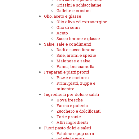
Grissini e schiacciatine
Gallette e crostini
Olio, aceto e glasse
Olio oliva ed extravergine
Olio di semi
Aceto
Succo limone e glasse
Salse, sale e condimenti
Dadi e succo limone
Sale, aromi e spezie
Maionese e salse
Panna, besciamella
Preparati e piatti pronti
Pizze e contorni
Primi piatti, zuppe e
minestre
Ingredienti per dolci e salati
Uova fresche
Farina e polenta
Zucchero e dolcificanti
Torte pronte
Altri ingredienti
Fuori pasto dolci e salati
Patatine e pop corn