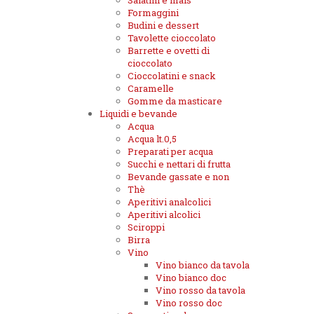
Salatini e mais
Formaggini
Budini e dessert
Tavolette cioccolato
Barrette e ovetti di
cioccolato
Cioccolatini e snack
Caramelle
Gomme da masticare
Liquidi e bevande
Acqua
Acqua lt.0,5
Preparati per acqua
Succhi e nettari di frutta
Bevande gassate e non
Thè
Aperitivi analcolici
Aperitivi alcolici
Sciroppi
Birra
Vino
Vino bianco da tavola
Vino bianco doc
Vino rosso da tavola
Vino rosso doc