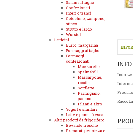
Salumi al taglio
Confezionati
Interi o tranci
Cotechino, zampone,
stinco
Strutto e lardo
Wurstel
Latticini
Burro, margarina
INFOR
Formaggi al taglio
Formaggi
confezionati
INFO
Mozzarelle
Spalmabili
Indirizz
Mascarpone,
ricotta
Informa
Sottilette
Produtt
Parmigiano,
padano
Raccolta
Filanti e altro
Yogurt e similari
Latte e panna fresca
PROD
Altri prodotti da frigorifero
Bevande fresche
Preparati per pizza e