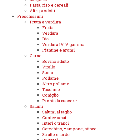
Pasta, riso e cereali
Altri prodotti
Freschissimi
Frutta e verdura
Frutta
Verdura
Bio
Verdura IV-V gamma
Piantine e aromi
Carne
Bovino adulto
Vitello
Suino
Pollame
Altro pollame
Tacchino
Coniglio
Pronti da cuocere
Salumi
Salumi al taglio
Confezionati
Interi o tranci
Cotechino, zampone, stinco
Strutto e lardo