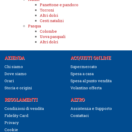
Panettone e pandoro
Torroni
Altri dolci
Cesti natalizi
Pasqua
Colombe
Uova pasquali
Altri dolci
AZIENDA
ACQUISTI ONLINE
Chi siamo
Supermercato
Dove siamo
Spesa a casa
Orari
Spesa al punto vendita
Storia e origini
Volantino offerta
REGOLAMENTI
ALTRO
Condizioni di vendita
Assistenza e Supporto
Fidelity Card
Contattaci
Privacy
Cookie