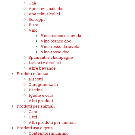
Thè
Aperitivi analcolici
Aperitivi alcolici
Sciroppi
Birra
Vino
Vino bianco da tavola
Vino bianco doc
Vino rosso da tavola
Vino rosso doc
Spumanti e champagne
Liquori e distillati
Altre bevande
Prodotti infanzia
Biscotti
Omogeneizzati
Pastine
Igiene e cura
Altri prodotti
Prodotti per animali
Cani
Gatti
Altri prodotti per animali
Prodotti usa e getta
Contenitori alluminio