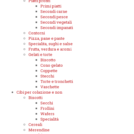
Piatti pronti
Primi piatti
Secondi carne
Secondi pesce
Secondi vegetali
Secondi impanati
Contorni
Pizza, pane e paste
Specialita, sughi e salse
Frutta, verdura e aromi
Gelati e torte
Biscotto
Cono gelato
Coppette
Stecchi
Torte e tronchetti
Vaschette
Cibi per colazione e non
Biscotti
Secchi
Frollini
Wafers
Specialità
Cereali
Merendine