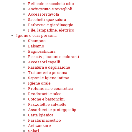
Pellicole e sacchetti cibo
Asciugatutto e tovaglioli
Accessori tavola
Sacchetti spazzatura
Barbecue e giardinaggio
Pile, lampadine, elettrico
Igiene e cura persona
Shampoo
Balsamo
Bagnoschiuma
Fissativi, lozioni e coloranti
Accessori capelli
Rasatura e depilazione
Trattamento persona
Saponi e igiene intima
Igiene orale
Profumeria e cosmetica
Deodoranti e talco
Cotone e bastoncini
Fazzoletti e salviette
Assorbenti e proteggi slip
Carta igienica
Parafarmaceutico
Antizanzare
Solari