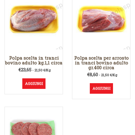
Polpa scelta in tranci
Polpa scelta per arrosto
bovino adulto kg.1,1 circa
in tranci bovino adulto
gr.400 circa
€
23,65
- 21,50 €/Kg
€
8,60
- 21,50 €/Kg
AGGIUNGI
AGGIUNGI