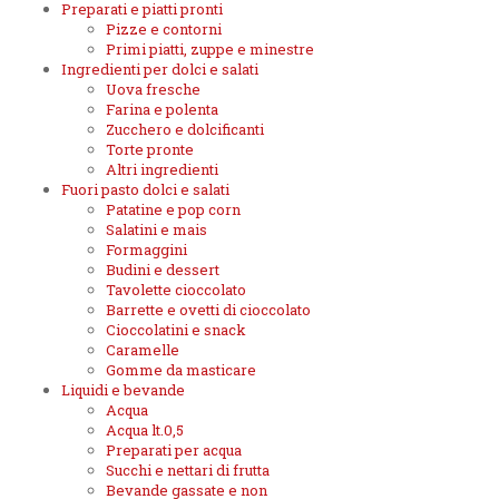
Preparati e piatti pronti
Pizze e contorni
Primi piatti, zuppe e minestre
Ingredienti per dolci e salati
Uova fresche
Farina e polenta
Zucchero e dolcificanti
Torte pronte
Altri ingredienti
Fuori pasto dolci e salati
Patatine e pop corn
Salatini e mais
Formaggini
Budini e dessert
Tavolette cioccolato
Barrette e ovetti di cioccolato
Cioccolatini e snack
Caramelle
Gomme da masticare
Liquidi e bevande
Acqua
Acqua lt.0,5
Preparati per acqua
Succhi e nettari di frutta
Bevande gassate e non