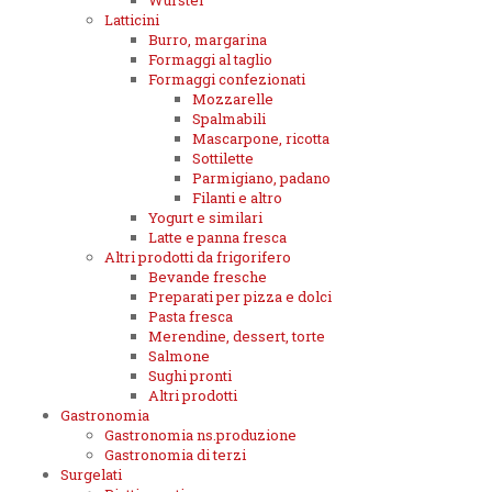
Wurstel
Latticini
Burro, margarina
Formaggi al taglio
Formaggi confezionati
Mozzarelle
Spalmabili
Mascarpone, ricotta
Sottilette
Parmigiano, padano
Filanti e altro
Yogurt e similari
Latte e panna fresca
Altri prodotti da frigorifero
Bevande fresche
Preparati per pizza e dolci
Pasta fresca
Merendine, dessert, torte
Salmone
Sughi pronti
Altri prodotti
Gastronomia
Gastronomia ns.produzione
Gastronomia di terzi
Surgelati