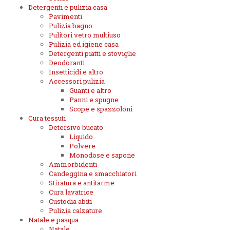
Detergenti e pulizia casa
Pavimenti
Pulizia bagno
Pulitori vetro multiuso
Pulizia ed igiene casa
Detergenti piatti e stoviglie
Deodoranti
Insetticidi e altro
Accessori pulizia
Guanti e altro
Panni e spugne
Scope e spazzoloni
Cura tessuti
Detersivo bucato
Liquido
Polvere
Monodose e sapone
Ammorbidenti
Candeggina e smacchiatori
Stiratura e antitarme
Cura lavatrice
Custodia abiti
Pulizia calzature
Natale e pasqua
Natale