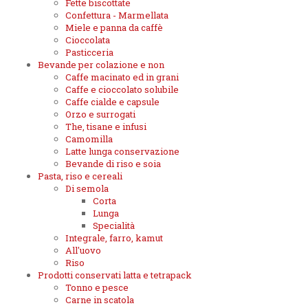
Fette biscottate
Confettura - Marmellata
Miele e panna da caffè
Cioccolata
Pasticceria
Bevande per colazione e non
Caffe macinato ed in grani
Caffe e cioccolato solubile
Caffe cialde e capsule
Orzo e surrogati
The, tisane e infusi
Camomilla
Latte lunga conservazione
Bevande di riso e soia
Pasta, riso e cereali
Di semola
Corta
Lunga
Specialità
Integrale, farro, kamut
All'uovo
Riso
Prodotti conservati latta e tetrapack
Tonno e pesce
Carne in scatola