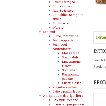
Salumi al taglio
Confezionati
Interi o tranci
Cotechino, zampone,
stinco
Strutto e lardo
Wurstel
Latticini
Burro, margarina
INFOR
Formaggi al taglio
Formaggi
confezionati
INFO
Mozzarelle
Spalmabili
Indirizz
Mascarpone,
ricotta
Produtt
Sottilette
Parmigiano,
padano
PROD
Filanti e altro
Yogurt e similari
Latte e panna fresca
Altri prodotti da frigorifero
Bevande fresche
Preparati per pizza e