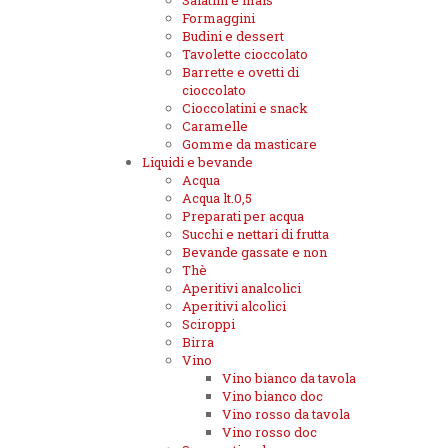
Salatini e mais
Formaggini
Budini e dessert
Tavolette cioccolato
Barrette e ovetti di
cioccolato
Cioccolatini e snack
Caramelle
Gomme da masticare
Liquidi e bevande
Acqua
Acqua lt.0,5
Preparati per acqua
Succhi e nettari di frutta
Bevande gassate e non
Thè
Aperitivi analcolici
Aperitivi alcolici
Sciroppi
Birra
Vino
Vino bianco da tavola
Vino bianco doc
Vino rosso da tavola
Vino rosso doc