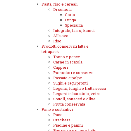
Pasta, riso e cereali
Di semola
Corta
Lunga
Specialità
Integrale, farro, kamut
All'uovo
Riso
Prodotti conservati latta e
tetrapack
Tonno e pesce
Carne in scatola
Capperi
Pomodori e conserve
Passate e polpe
Sughi e ragu pronti
Legumi, funghi e frutta secca
Legumi in barattolo, vetro
Sottoli, sottaceti e olive
Frutta conservata
Pane e sostitutivi
Pane
Crackers
Piadine e panini
Pan carre e pane a fette