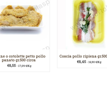
ine o cotolette petto pollo
Coscia pollo ripiena gr.500
panato gr.500 circa
€
8,45
- 16,90 €/Kg
€
8,55
- 17,09 €/Kg