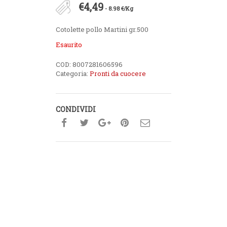
€
4,49
- 8.98 €/Kg
Cotolette pollo Martini gr.500
Esaurito
COD:
8007281606596
Categoria:
Pronti da cuocere
CONDIVIDI