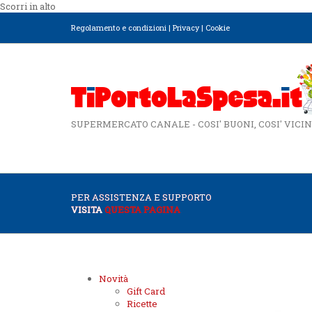
Scorri in alto
Regolamento e condizioni
|
Privacy
|
Cookie
SUPERMERCATO CANALE - COSI' BUONI, COSI' VICIN
PER ASSISTENZA E SUPPORTO
VISITA
QUESTA PAGINA
Novità
Gift Card
Ricette