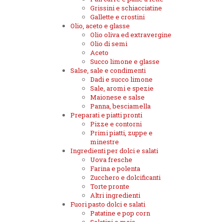
Grissini e schiacciatine
Gallette e crostini
Olio, aceto e glasse
Olio oliva ed extravergine
Olio di semi
Aceto
Succo limone e glasse
Salse, sale e condimenti
Dadi e succo limone
Sale, aromi e spezie
Maionese e salse
Panna, besciamella
Preparati e piatti pronti
Pizze e contorni
Primi piatti, zuppe e
minestre
Ingredienti per dolci e salati
Uova fresche
Farina e polenta
Zucchero e dolcificanti
Torte pronte
Altri ingredienti
Fuori pasto dolci e salati
Patatine e pop corn