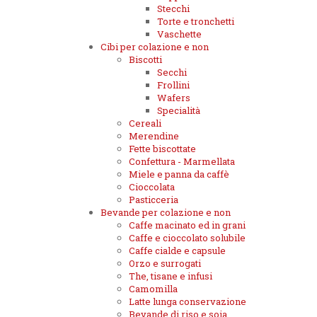
Stecchi
Torte e tronchetti
Vaschette
Cibi per colazione e non
Biscotti
Secchi
Frollini
Wafers
Specialità
Cereali
Merendine
Fette biscottate
Confettura - Marmellata
Miele e panna da caffè
Cioccolata
Pasticceria
Bevande per colazione e non
Caffe macinato ed in grani
Caffe e cioccolato solubile
Caffe cialde e capsule
Orzo e surrogati
The, tisane e infusi
Camomilla
Latte lunga conservazione
Bevande di riso e soia