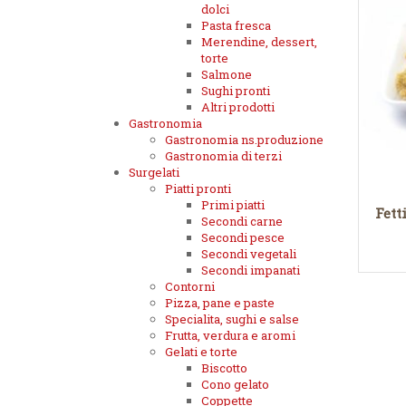
dolci
Pasta fresca
Merendine, dessert,
torte
Salmone
Sughi pronti
Altri prodotti
Gastronomia
Gastronomia ns.produzione
Gastronomia di terzi
Surgelati
Piatti pronti
Primi piatti
Fett
Secondi carne
Secondi pesce
Secondi vegetali
Secondi impanati
Contorni
Pizza, pane e paste
Specialita, sughi e salse
Frutta, verdura e aromi
Gelati e torte
Biscotto
Cono gelato
Coppette