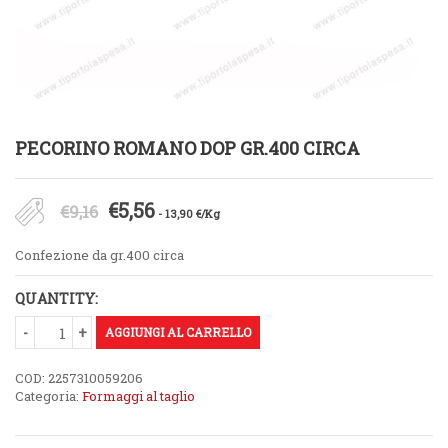
PECORINO ROMANO DOP GR.400 CIRCA
Il
Il
€
5,56
€
9,16
- 13,90 €/Kg
prezzo
prezzo
Confezione da gr.400 circa
originale
attuale
QUANTITY:
era:
è:
€9,16.
AGGIUNGI AL CARRELLO
€5,56.
COD:
2257310059206
Categoria:
Formaggi al taglio