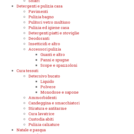
Solari
Detergenti e pulizia casa
Pavimenti
Pulizia bagno
Pulitori vetro multiuso
Pulizia ed igiene casa
Detergenti piatti e stoviglie
Deodoranti
Insetticidi e altro
Accessori pulizia
Guanti e altro
Panni e spugne
Scope e spazzoloni
Cura tessuti
Detersivo bucato
Liquido
Polvere
Monodose e sapone
Ammorbidenti
Candeggina e smacchiatori
Stiratura e antitarme
Cura lavatrice
Custodia abiti
Pulizia calzature
Natale e pasqua