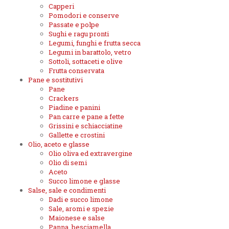
Capperi
Pomodori e conserve
Passate e polpe
Sughi e ragu pronti
Legumi, funghi e frutta secca
Legumi in barattolo, vetro
Sottoli, sottaceti e olive
Frutta conservata
Pane e sostitutivi
Pane
Crackers
Piadine e panini
Pan carre e pane a fette
Grissini e schiacciatine
Gallette e crostini
Olio, aceto e glasse
Olio oliva ed extravergine
Olio di semi
Aceto
Succo limone e glasse
Salse, sale e condimenti
Dadi e succo limone
Sale, aromi e spezie
Maionese e salse
Panna, besciamella