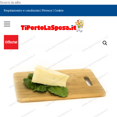
Scorri in alto
Regolamento e condizioni
|
Privacy
|
Cookie
Offerta!