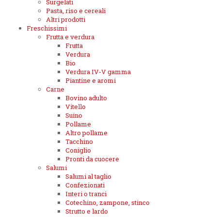
Surgelati
Pasta, riso e cereali
Altri prodotti
Freschissimi
Frutta e verdura
Frutta
Verdura
Bio
Verdura IV-V gamma
Piantine e aromi
Carne
Bovino adulto
Vitello
Suino
Pollame
Altro pollame
Tacchino
Coniglio
Pronti da cuocere
Salumi
Salumi al taglio
Confezionati
Interi o tranci
Cotechino, zampone, stinco
Strutto e lardo