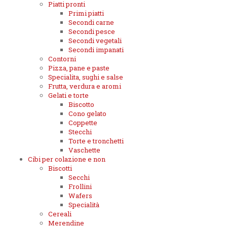
Piatti pronti
Primi piatti
Secondi carne
Secondi pesce
Secondi vegetali
Secondi impanati
Contorni
Pizza, pane e paste
Specialita, sughi e salse
Frutta, verdura e aromi
Gelati e torte
Biscotto
Cono gelato
Coppette
Stecchi
Torte e tronchetti
Vaschette
Cibi per colazione e non
Biscotti
Secchi
Frollini
Wafers
Specialità
Cereali
Merendine