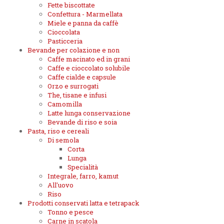
Fette biscottate
Confettura - Marmellata
Miele e panna da caffè
Cioccolata
Pasticceria
Bevande per colazione e non
Caffe macinato ed in grani
Caffe e cioccolato solubile
Caffe cialde e capsule
Orzo e surrogati
The, tisane e infusi
Camomilla
Latte lunga conservazione
Bevande di riso e soia
Pasta, riso e cereali
Di semola
Corta
Lunga
Specialità
Integrale, farro, kamut
All'uovo
Riso
Prodotti conservati latta e tetrapack
Tonno e pesce
Carne in scatola