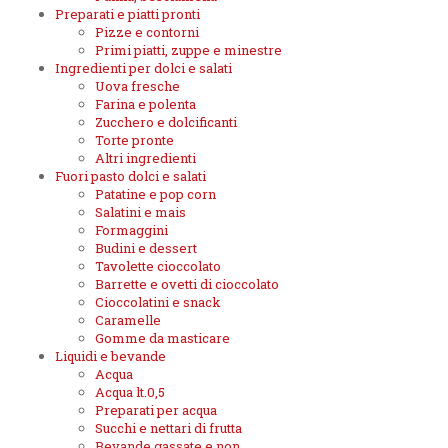
Preparati e piatti pronti
Pizze e contorni
Primi piatti, zuppe e minestre
Ingredienti per dolci e salati
Uova fresche
Farina e polenta
Zucchero e dolcificanti
Torte pronte
Altri ingredienti
Fuori pasto dolci e salati
Patatine e pop corn
Salatini e mais
Formaggini
Budini e dessert
Tavolette cioccolato
Barrette e ovetti di cioccolato
Cioccolatini e snack
Caramelle
Gomme da masticare
Liquidi e bevande
Acqua
Acqua lt.0,5
Preparati per acqua
Succhi e nettari di frutta
Bevande gassate e non