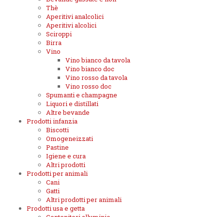
Thè
Aperitivi analcolici
Aperitivi alcolici
Sciroppi
Birra
Vino
Vino bianco da tavola
Vino bianco doc
Vino rosso da tavola
Vino rosso doc
Spumanti e champagne
Liquori e distillati
Altre bevande
Prodotti infanzia
Biscotti
Omogeneizzati
Pastine
Igiene e cura
Altri prodotti
Prodotti per animali
Cani
Gatti
Altri prodotti per animali
Prodotti usa e getta