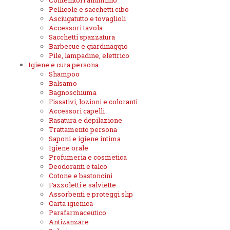
Contenitori alluminio
Pellicole e sacchetti cibo
Asciugatutto e tovaglioli
Accessori tavola
Sacchetti spazzatura
Barbecue e giardinaggio
Pile, lampadine, elettrico
Igiene e cura persona
Shampoo
Balsamo
Bagnoschiuma
Fissativi, lozioni e coloranti
Accessori capelli
Rasatura e depilazione
Trattamento persona
Saponi e igiene intima
Igiene orale
Profumeria e cosmetica
Deodoranti e talco
Cotone e bastoncini
Fazzoletti e salviette
Assorbenti e proteggi slip
Carta igienica
Parafarmaceutico
Antizanzare