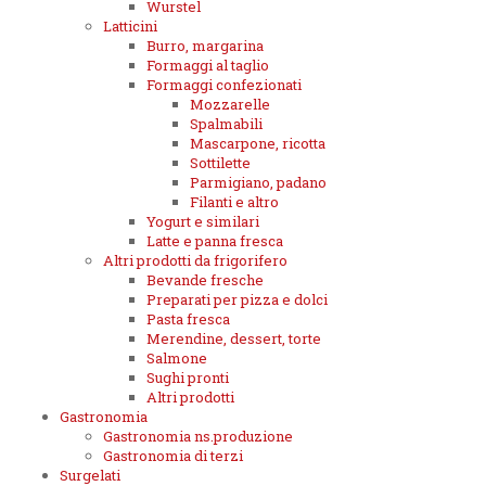
Wurstel
Latticini
Burro, margarina
Formaggi al taglio
Formaggi confezionati
Mozzarelle
Spalmabili
Mascarpone, ricotta
Sottilette
Parmigiano, padano
Filanti e altro
Yogurt e similari
Latte e panna fresca
Altri prodotti da frigorifero
Bevande fresche
Preparati per pizza e dolci
Pasta fresca
Merendine, dessert, torte
Salmone
Sughi pronti
Altri prodotti
Gastronomia
Gastronomia ns.produzione
Gastronomia di terzi
Surgelati