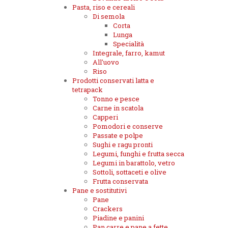
Pasta, riso e cereali
Di semola
Corta
Lunga
Specialità
Integrale, farro, kamut
All'uovo
Riso
Prodotti conservati latta e
tetrapack
Tonno e pesce
Carne in scatola
Capperi
Pomodori e conserve
Passate e polpe
Sughi e ragu pronti
Legumi, funghi e frutta secca
Legumi in barattolo, vetro
Sottoli, sottaceti e olive
Frutta conservata
Pane e sostitutivi
Pane
Crackers
Piadine e panini
Pan carre e pane a fette