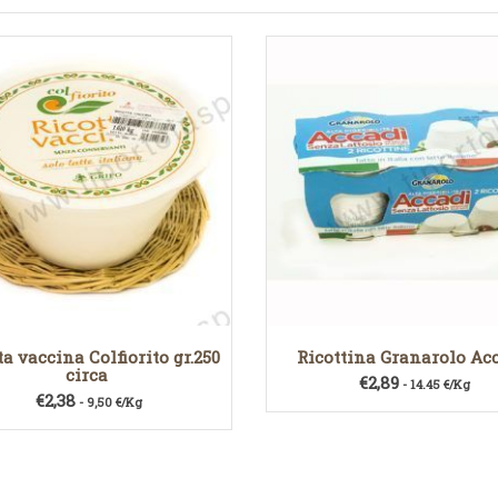
ta vaccina Colfiorito gr.250
Ricottina Granarolo Ac
circa
€
2,89
- 14.45 €/Kg
€
2,38
- 9,50 €/Kg