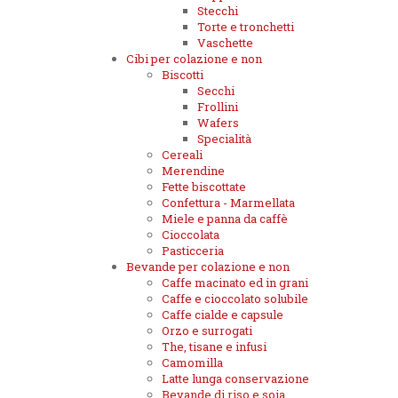
Stecchi
Torte e tronchetti
Vaschette
Cibi per colazione e non
Biscotti
Secchi
Frollini
Wafers
Specialità
Cereali
Merendine
Fette biscottate
Confettura - Marmellata
Miele e panna da caffè
Cioccolata
Pasticceria
Bevande per colazione e non
Caffe macinato ed in grani
Caffe e cioccolato solubile
Caffe cialde e capsule
Orzo e surrogati
The, tisane e infusi
Camomilla
Latte lunga conservazione
Bevande di riso e soia