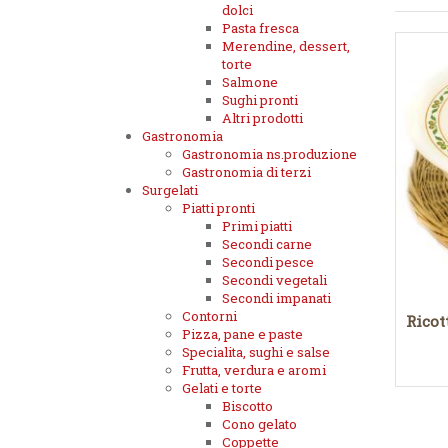
dolci
Pasta fresca
Merendine, dessert,
torte
Salmone
Sughi pronti
Altri prodotti
Gastronomia
Gastronomia ns.produzione
Gastronomia di terzi
Surgelati
Piatti pronti
Primi piatti
Secondi carne
Secondi pesce
Secondi vegetali
Secondi impanati
Contorni
Ricot
Pizza, pane e paste
Specialita, sughi e salse
Frutta, verdura e aromi
Gelati e torte
Biscotto
Cono gelato
Coppette