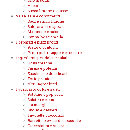
Olio di semi
Aceto
Succo limone e glasse
Salse, sale e condimenti
Dadi e succo limone
Sale, aromi e spezie
Maionese e salse
Panna, besciamella
Preparati e piatti pronti
Pizze e contorni
Primi piatti, zuppe e minestre
Ingredienti per dolci e salati
Uova fresche
Farina e polenta
Zucchero e dolcificanti
Torte pronte
Altri ingredienti
Fuori pasto dolci e salati
Patatine e pop corn
Salatini e mais
Formaggini
Budini e dessert
Tavolette cioccolato
Barrette e ovetti di cioccolato
Cioccolatini e snack