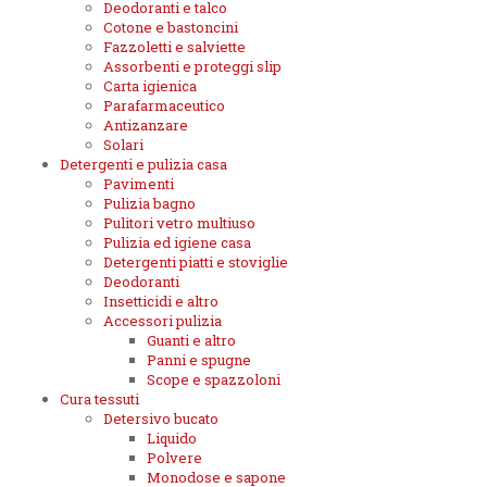
Deodoranti e talco
Cotone e bastoncini
Fazzoletti e salviette
Assorbenti e proteggi slip
Carta igienica
Parafarmaceutico
Antizanzare
Solari
Detergenti e pulizia casa
Pavimenti
Pulizia bagno
Pulitori vetro multiuso
Pulizia ed igiene casa
Detergenti piatti e stoviglie
Deodoranti
Insetticidi e altro
Accessori pulizia
Guanti e altro
Panni e spugne
Scope e spazzoloni
Cura tessuti
Detersivo bucato
Liquido
Polvere
Monodose e sapone