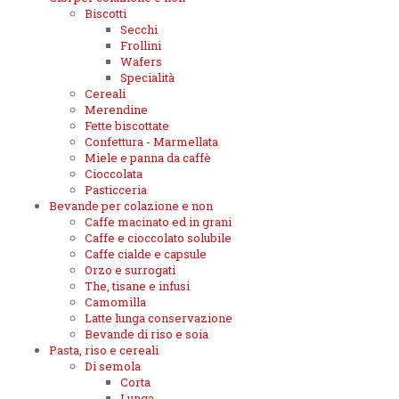
Biscotti
Secchi
Frollini
Wafers
Specialità
Cereali
Merendine
Fette biscottate
Confettura - Marmellata
Miele e panna da caffè
Cioccolata
Pasticceria
Bevande per colazione e non
Caffe macinato ed in grani
Caffe e cioccolato solubile
Caffe cialde e capsule
Orzo e surrogati
The, tisane e infusi
Camomilla
Latte lunga conservazione
Bevande di riso e soia
Pasta, riso e cereali
Di semola
Corta
Lunga