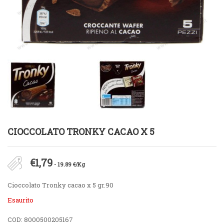
CIOCCOLATO TRONKY CACAO X 5
€
1,79
- 19.89 €/Kg
Cioccolato Tronky cacao x 5 gr.90
Esaurito
COD:
8000500205167