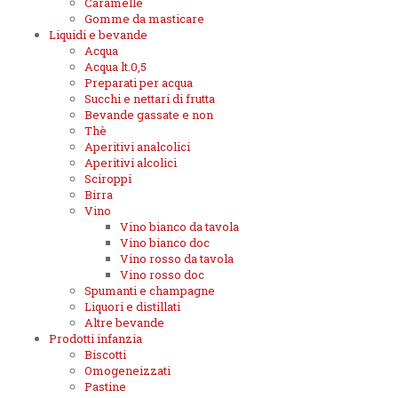
Caramelle
Gomme da masticare
Liquidi e bevande
Acqua
Acqua lt.0,5
Preparati per acqua
Succhi e nettari di frutta
Bevande gassate e non
Thè
Aperitivi analcolici
Aperitivi alcolici
Sciroppi
Birra
Vino
Vino bianco da tavola
Vino bianco doc
Vino rosso da tavola
Vino rosso doc
Spumanti e champagne
Liquori e distillati
Altre bevande
Prodotti infanzia
Biscotti
Omogeneizzati
Pastine