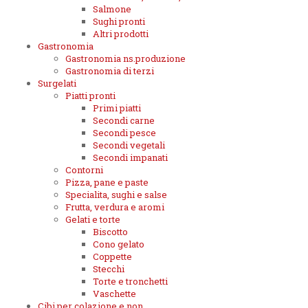
Salmone
Sughi pronti
Altri prodotti
Gastronomia
Gastronomia ns.produzione
Gastronomia di terzi
Surgelati
Piatti pronti
Primi piatti
Secondi carne
Secondi pesce
Secondi vegetali
Secondi impanati
Contorni
Pizza, pane e paste
Specialita, sughi e salse
Frutta, verdura e aromi
Gelati e torte
Biscotto
Cono gelato
Coppette
Stecchi
Torte e tronchetti
Vaschette
Cibi per colazione e non