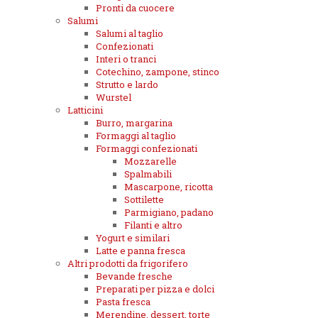
Pronti da cuocere
Salumi
Salumi al taglio
Confezionati
Interi o tranci
Cotechino, zampone, stinco
Strutto e lardo
Wurstel
Latticini
Burro, margarina
Formaggi al taglio
Formaggi confezionati
Mozzarelle
Spalmabili
Mascarpone, ricotta
Sottilette
Parmigiano, padano
Filanti e altro
Yogurt e similari
Latte e panna fresca
Altri prodotti da frigorifero
Bevande fresche
Preparati per pizza e dolci
Pasta fresca
Merendine, dessert, torte