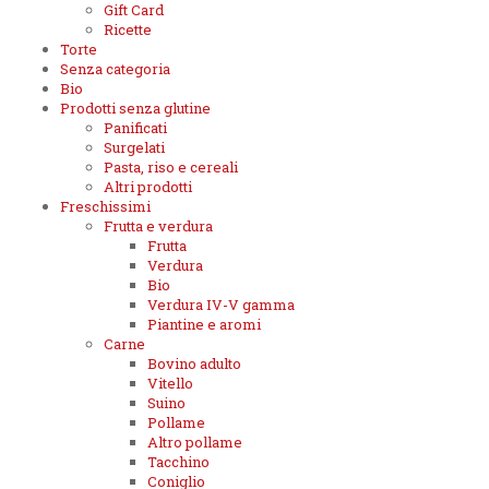
Gift Card
Ricette
Torte
Senza categoria
Bio
Prodotti senza glutine
Panificati
Surgelati
Pasta, riso e cereali
Altri prodotti
Freschissimi
Frutta e verdura
Frutta
Verdura
Bio
Verdura IV-V gamma
Piantine e aromi
Carne
Bovino adulto
Vitello
Suino
Pollame
Altro pollame
Tacchino
Coniglio