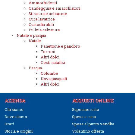
Ammorbidenti
Candeggina e smacchiatori
Stiratura e antitarme
Cura lavatrice
Custodia abiti
Pulizia calzature
Natale e pasqua
Natale
Panettone e pandoro
Torroni
Altri dolci
Cesti natalizi
Pasqua
Colombe
Uova pasquali
Altri dolci
AZIENDA
ACQUISTI ONLINE
Chi siamo
Supermercato
Dove siamo
Spesa a casa
Orari
Spesa al punto vendita
Storia e origini
Volantino offerta