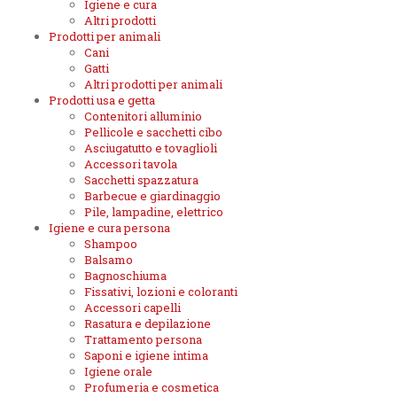
Igiene e cura
Altri prodotti
Prodotti per animali
Cani
Gatti
Altri prodotti per animali
Prodotti usa e getta
Contenitori alluminio
Pellicole e sacchetti cibo
Asciugatutto e tovaglioli
Accessori tavola
Sacchetti spazzatura
Barbecue e giardinaggio
Pile, lampadine, elettrico
Igiene e cura persona
Shampoo
Balsamo
Bagnoschiuma
Fissativi, lozioni e coloranti
Accessori capelli
Rasatura e depilazione
Trattamento persona
Saponi e igiene intima
Igiene orale
Profumeria e cosmetica