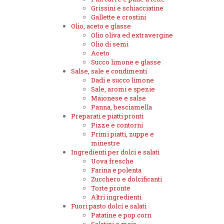
Grissini e schiacciatine
Gallette e crostini
Olio, aceto e glasse
Olio oliva ed extravergine
Olio di semi
Aceto
Succo limone e glasse
Salse, sale e condimenti
Dadi e succo limone
Sale, aromi e spezie
Maionese e salse
Panna, besciamella
Preparati e piatti pronti
Pizze e contorni
Primi piatti, zuppe e
minestre
Ingredienti per dolci e salati
Uova fresche
Farina e polenta
Zucchero e dolcificanti
Torte pronte
Altri ingredienti
Fuori pasto dolci e salati
Patatine e pop corn