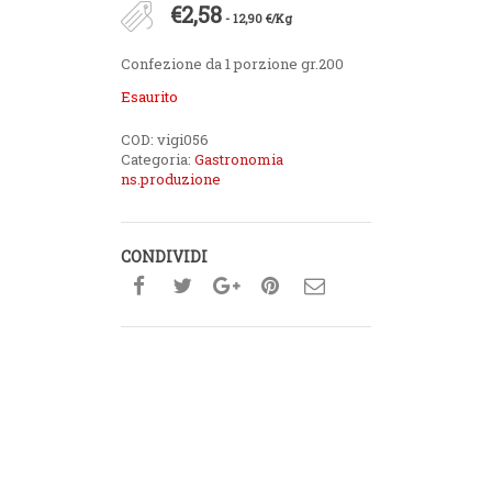
€
2,58
- 12,90 €/Kg
Confezione da 1 porzione gr.200
Esaurito
COD:
vigi056
Categoria:
Gastronomia
ns.produzione
CONDIVIDI