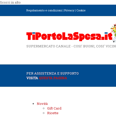
Scorri in alto
Regolamento e condizioni
|
Privacy
|
Cookie
SUPERMERCATO CANALE - COSI' BUONI, COSI' VICIN
PER ASSISTENZA E SUPPORTO
VISITA
QUESTA PAGINA
Novità
Gift Card
Ricette