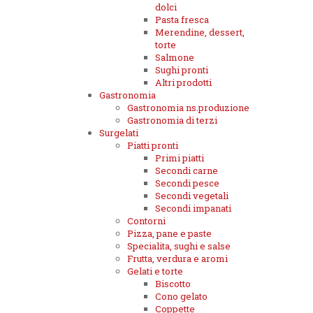
dolci
Pasta fresca
Merendine, dessert,
torte
Salmone
Sughi pronti
Altri prodotti
Gastronomia
Gastronomia ns.produzione
Gastronomia di terzi
Surgelati
Piatti pronti
Primi piatti
Secondi carne
Secondi pesce
Secondi vegetali
Secondi impanati
Contorni
Pizza, pane e paste
Specialita, sughi e salse
Frutta, verdura e aromi
Gelati e torte
Biscotto
Cono gelato
Coppette