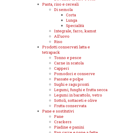
Pasta, riso e cereali
Di semola
Corta
Lunga
Specialità
Integrale, farro, kamut
All'uovo
Riso
Prodotti conservati latta e
tetrapack
Tonno e pesce
Carne in scatola
Capperi
Pomodori e conserve
Passate e polpe
Sughi e ragu pronti
Legumi, funghi e frutta secca
Legumi in barattolo, vetro
Sottoli, sottaceti e olive
Frutta conservata
Pane e sostitutivi
Pane
Crackers
Piadine e panini
Pan carre e pane a fette