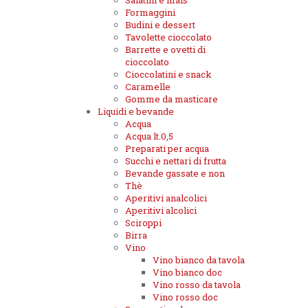
Salatini e mais
Formaggini
Budini e dessert
Tavolette cioccolato
Barrette e ovetti di
cioccolato
Cioccolatini e snack
Caramelle
Gomme da masticare
Liquidi e bevande
Acqua
Acqua lt.0,5
Preparati per acqua
Succhi e nettari di frutta
Bevande gassate e non
Thè
Aperitivi analcolici
Aperitivi alcolici
Sciroppi
Birra
Vino
Vino bianco da tavola
Vino bianco doc
Vino rosso da tavola
Vino rosso doc