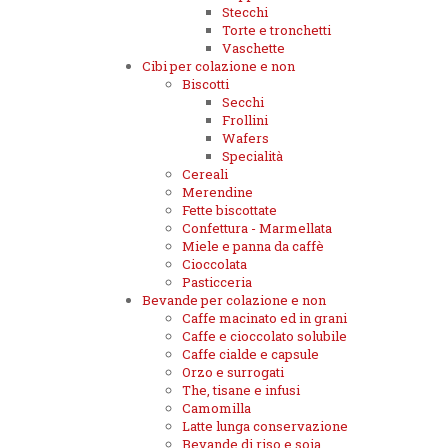
Stecchi
Torte e tronchetti
Vaschette
Cibi per colazione e non
Biscotti
Secchi
Frollini
Wafers
Specialità
Cereali
Merendine
Fette biscottate
Confettura - Marmellata
Miele e panna da caffè
Cioccolata
Pasticceria
Bevande per colazione e non
Caffe macinato ed in grani
Caffe e cioccolato solubile
Caffe cialde e capsule
Orzo e surrogati
The, tisane e infusi
Camomilla
Latte lunga conservazione
Bevande di riso e soia