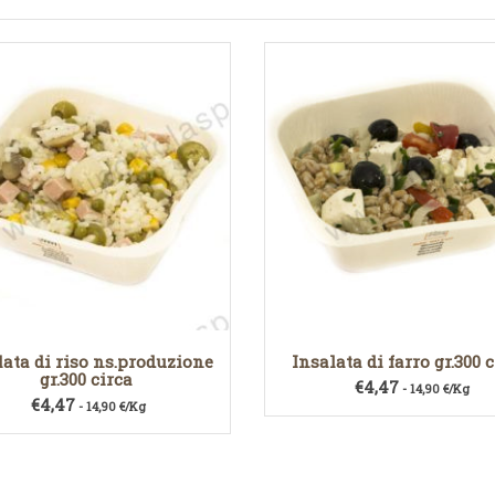
lata di riso ns.produzione
Insalata di farro gr.300 
gr.300 circa
€
4,47
- 14,90 €/Kg
€
4,47
- 14,90 €/Kg