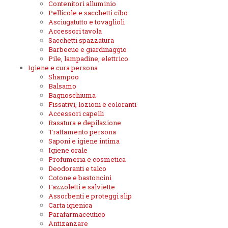
Contenitori alluminio
Pellicole e sacchetti cibo
Asciugatutto e tovaglioli
Accessori tavola
Sacchetti spazzatura
Barbecue e giardinaggio
Pile, lampadine, elettrico
Igiene e cura persona
Shampoo
Balsamo
Bagnoschiuma
Fissativi, lozioni e coloranti
Accessori capelli
Rasatura e depilazione
Trattamento persona
Saponi e igiene intima
Igiene orale
Profumeria e cosmetica
Deodoranti e talco
Cotone e bastoncini
Fazzoletti e salviette
Assorbenti e proteggi slip
Carta igienica
Parafarmaceutico
Antizanzare