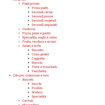
Piatti pronti
Primi piatti
Secondi carne
Secondi pesce
Secondi vegetali
Secondi impanati
Contorni
Pizza, pane e paste
Specialita, sughi e salse
Frutta, verdura e aromi
Gelati e torte
Biscotto
Cono gelato
Coppette
Stecchi
Torte e tronchetti
Vaschette
Cibi per colazione e non
Biscotti
Secchi
Frollini
Wafers
Specialità
Cereali
Merendine