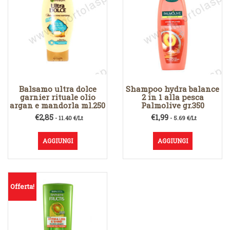
Balsamo ultra dolce
Shampoo hydra balance
garnier rituale olio
2 in 1 alla pesca
argan e mandorla ml.250
Palmolive gr.350
€
2,85
€
1,99
- 11.40 €/Lt
- 5.69 €/Lt
AGGIUNGI
AGGIUNGI
Offerta!