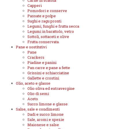
Carne in scatola
Capperi
Pomodori e conserve
Passate e polpe
Sughi e ragu pronti
Legumi, funghi e frutta secca
Legumi in barattolo, vetro
Sottoli, sottaceti e olive
Frutta conservata
Pane e sostitutivi
Pane
Crackers
Piadine e panini
Pan carre e pane a fette
Grissini e schiacciatine
Gallette e crostini
Olio, aceto e glasse
Olio oliva ed extravergine
Olio di semi
Aceto
Succo limone e glasse
Salse, sale e condimenti
Dadi e succo limone
Sale, aromi e spezie
Maionese e salse