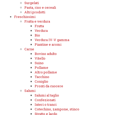
Surgelati
Pasta, riso e cereali
Altri prodotti
Freschissimi
Frutta e verdura
Frutta
Verdura
Bio
Verdura IV-V gamma
Piantine e aromi
Carne
Bovino adulto
Vitello
Suino
Pollame
Altro pollame
Tacchino
Coniglio
Pronti da cuocere
Salumi
Salumi al taglio
Confezionati
Interi o tranci
Cotechino, zampone, stinco
Strutto e lardo