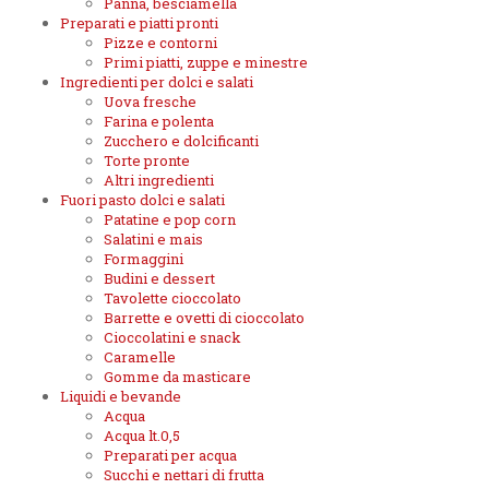
Panna, besciamella
Preparati e piatti pronti
Pizze e contorni
Primi piatti, zuppe e minestre
Ingredienti per dolci e salati
Uova fresche
Farina e polenta
Zucchero e dolcificanti
Torte pronte
Altri ingredienti
Fuori pasto dolci e salati
Patatine e pop corn
Salatini e mais
Formaggini
Budini e dessert
Tavolette cioccolato
Barrette e ovetti di cioccolato
Cioccolatini e snack
Caramelle
Gomme da masticare
Liquidi e bevande
Acqua
Acqua lt.0,5
Preparati per acqua
Succhi e nettari di frutta