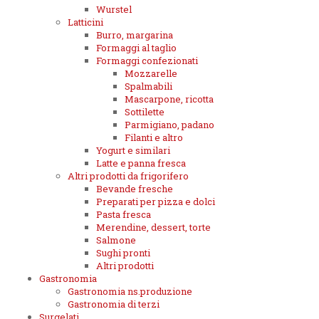
Wurstel
Latticini
Burro, margarina
Formaggi al taglio
Formaggi confezionati
Mozzarelle
Spalmabili
Mascarpone, ricotta
Sottilette
Parmigiano, padano
Filanti e altro
Yogurt e similari
Latte e panna fresca
Altri prodotti da frigorifero
Bevande fresche
Preparati per pizza e dolci
Pasta fresca
Merendine, dessert, torte
Salmone
Sughi pronti
Altri prodotti
Gastronomia
Gastronomia ns.produzione
Gastronomia di terzi
Surgelati