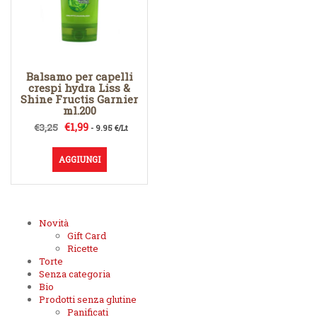
Balsamo per capelli
crespi hydra Liss &
Shine Fructis Garnier
ml.200
Il
Il
€
1,99
€
3,25
- 9.95 €/Lt
prezzo
prezzo
originale
attuale
AGGIUNGI
era:
è:
€3,25.
€1,99.
Novità
Gift Card
Ricette
Torte
Senza categoria
Bio
Prodotti senza glutine
Panificati