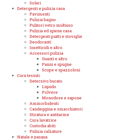
Solari
Detergenti e pulizia casa
Pavimenti
Pulizia bagno
Pulitori vetro multiuso
Pulizia ed igiene casa
Detergenti piatti e stoviglie
Deodoranti
Insetticidi e altro
Accessori pulizia
Guanti e altro
Panni e spugne
Scope e spazzoloni
Cura tessuti
Detersivo bucato
Liquido
Polvere
Monodose e sapone
Ammorbidenti
Candeggina e smacchiatori
Stiratura e antitarme
Cura lavatrice
Custodia abiti
Pulizia calzature
Natale e pasqua