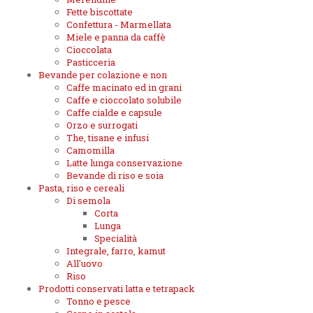
Fette biscottate
Confettura - Marmellata
Miele e panna da caffè
Cioccolata
Pasticceria
Bevande per colazione e non
Caffe macinato ed in grani
Caffe e cioccolato solubile
Caffe cialde e capsule
Orzo e surrogati
The, tisane e infusi
Camomilla
Latte lunga conservazione
Bevande di riso e soia
Pasta, riso e cereali
Di semola
Corta
Lunga
Specialità
Integrale, farro, kamut
All'uovo
Riso
Prodotti conservati latta e tetrapack
Tonno e pesce