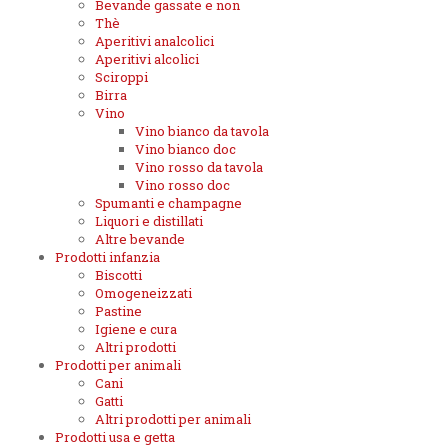
Bevande gassate e non
Thè
Aperitivi analcolici
Aperitivi alcolici
Sciroppi
Birra
Vino
Vino bianco da tavola
Vino bianco doc
Vino rosso da tavola
Vino rosso doc
Spumanti e champagne
Liquori e distillati
Altre bevande
Prodotti infanzia
Biscotti
Omogeneizzati
Pastine
Igiene e cura
Altri prodotti
Prodotti per animali
Cani
Gatti
Altri prodotti per animali
Prodotti usa e getta