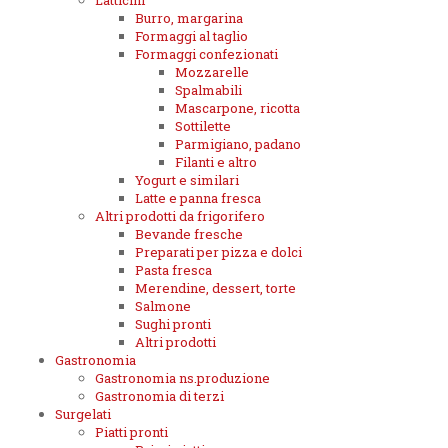
Latticini
Burro, margarina
Formaggi al taglio
Formaggi confezionati
Mozzarelle
Spalmabili
Mascarpone, ricotta
Sottilette
Parmigiano, padano
Filanti e altro
Yogurt e similari
Latte e panna fresca
Altri prodotti da frigorifero
Bevande fresche
Preparati per pizza e dolci
Pasta fresca
Merendine, dessert, torte
Salmone
Sughi pronti
Altri prodotti
Gastronomia
Gastronomia ns.produzione
Gastronomia di terzi
Surgelati
Piatti pronti