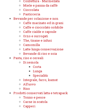
Confettura - Marmellata
Miele e panna da caffè
Cioccolata
Pasticceria
Bevande per colazione e non
Caffe macinato ed in grani
Caffe e cioccolato solubile
Caffe cialde e capsule
Orzo e surrogati
The, tisane e infusi
Camomilla
Latte lunga conservazione
Bevande di riso e soia
Pasta, riso e cereali
Di semola
Corta
Lunga
Specialità
Integrale, farro, kamut
All'uovo
Riso
Prodotti conservati latta e tetrapack
Tonno e pesce
Carne in scatola
Capperi