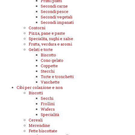
Primi piatti
Secondi carne
Secondi pesce
Secondi vegetali
Secondi impanati
Contorni
Pizza, pane e paste
Specialita, sughi e salse
Frutta, verdura e aromi
Gelati e torte
Biscotto
Cono gelato
Coppette
Stecchi
Torte e tronchetti
Vaschette
Cibi per colazione e non
Biscotti
Secchi
Frollini
Wafers
Specialità
Cereali
Merendine
Fette biscottate