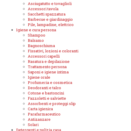
Asciugatutto e tovaglioli
Accessori tavola
Sacchetti spazzatura
Barbecue e giardinaggio
Pile, lampadine, elettrico
Igiene e cura persona
Shampoo
Balsamo
Bagnoschiuma
Fissativi, lozioni e coloranti
Accessori capelli
Rasatura e depilazione
Trattamento persona
Saponi e igiene intima
Igiene orale
Profumeria e cosmetica
Deodoranti e talco
Cotone e bastoncini
Fazzoletti e salviette
Assorbenti e proteggi slip
Carta igienica
Parafarmaceutico
Antizanzare
Solari
Detergenti e pulizia casa