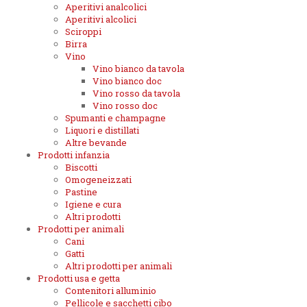
Aperitivi analcolici
Aperitivi alcolici
Sciroppi
Birra
Vino
Vino bianco da tavola
Vino bianco doc
Vino rosso da tavola
Vino rosso doc
Spumanti e champagne
Liquori e distillati
Altre bevande
Prodotti infanzia
Biscotti
Omogeneizzati
Pastine
Igiene e cura
Altri prodotti
Prodotti per animali
Cani
Gatti
Altri prodotti per animali
Prodotti usa e getta
Contenitori alluminio
Pellicole e sacchetti cibo