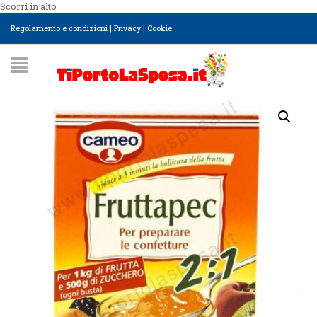
Scorri in alto
Regolamento e condizioni
|
Privacy
|
Cookie