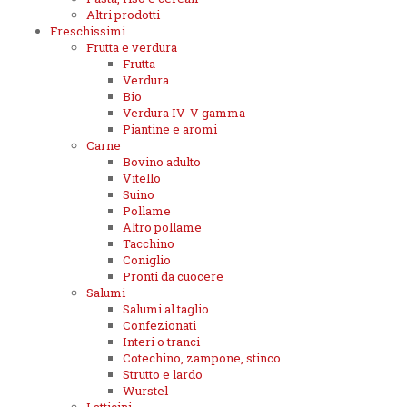
Altri prodotti
Freschissimi
Frutta e verdura
Frutta
Verdura
Bio
Verdura IV-V gamma
Piantine e aromi
Carne
Bovino adulto
Vitello
Suino
Pollame
Altro pollame
Tacchino
Coniglio
Pronti da cuocere
Salumi
Salumi al taglio
Confezionati
Interi o tranci
Cotechino, zampone, stinco
Strutto e lardo
Wurstel