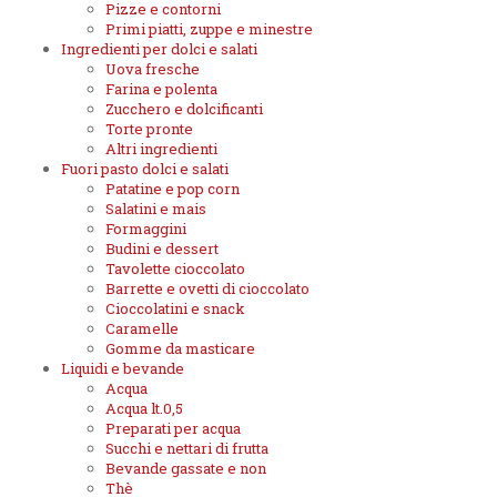
Pizze e contorni
Primi piatti, zuppe e minestre
Ingredienti per dolci e salati
Uova fresche
Farina e polenta
Zucchero e dolcificanti
Torte pronte
Altri ingredienti
Fuori pasto dolci e salati
Patatine e pop corn
Salatini e mais
Formaggini
Budini e dessert
Tavolette cioccolato
Barrette e ovetti di cioccolato
Cioccolatini e snack
Caramelle
Gomme da masticare
Liquidi e bevande
Acqua
Acqua lt.0,5
Preparati per acqua
Succhi e nettari di frutta
Bevande gassate e non
Thè