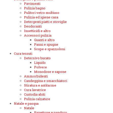
Pavimenti
Pulizia bagno
Pulitori vetro multiuso
Pulizia ed igiene casa
Detergenti piatti e stoviglie
Deodoranti
Insetticidi e altro
Accessori pulizia
Guanti e altro
Panni e spugne
Scope e spazzoloni
Cura tessuti
Detersivo bucato
Liquido
Polvere
Monodose e sapone
Ammorbidenti
Candeggina e smacchiatori
Stiratura e antitarme
Cura lavatrice
Custodia abiti
Pulizia calzature
Natale e pasqua
Natale
Panettone e pandoro