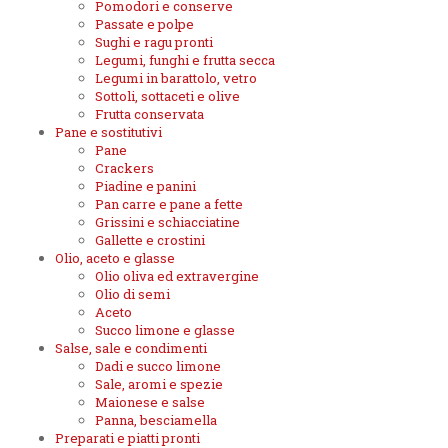
Pomodori e conserve
Passate e polpe
Sughi e ragu pronti
Legumi, funghi e frutta secca
Legumi in barattolo, vetro
Sottoli, sottaceti e olive
Frutta conservata
Pane e sostitutivi
Pane
Crackers
Piadine e panini
Pan carre e pane a fette
Grissini e schiacciatine
Gallette e crostini
Olio, aceto e glasse
Olio oliva ed extravergine
Olio di semi
Aceto
Succo limone e glasse
Salse, sale e condimenti
Dadi e succo limone
Sale, aromi e spezie
Maionese e salse
Panna, besciamella
Preparati e piatti pronti