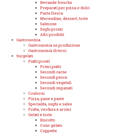
Bevande fresche
Preparati per pizza e dolci
Pasta fresca
Merendine, dessert, torte
Salmone
Sughi pronti
Altri prodotti
Gastronomia
Gastronomia ns.produzione
Gastronomia di terzi
Surgelati
Piatti pronti
Primi piatti
Secondi carne
Secondi pesce
Secondi vegetali
Secondi impanati
Contorni
Pizza, pane e paste
Specialita, sughi e salse
Frutta, verdura e aromi
Gelati e torte
Biscotto
Cono gelato
Coppette