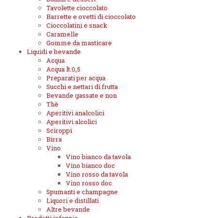
Tavolette cioccolato
Barrette e ovetti di cioccolato
Cioccolatini e snack
Caramelle
Gomme da masticare
Liquidi e bevande
Acqua
Acqua lt.0,5
Preparati per acqua
Succhi e nettari di frutta
Bevande gassate e non
Thè
Aperitivi analcolici
Aperitivi alcolici
Sciroppi
Birra
Vino
Vino bianco da tavola
Vino bianco doc
Vino rosso da tavola
Vino rosso doc
Spumanti e champagne
Liquori e distillati
Altre bevande