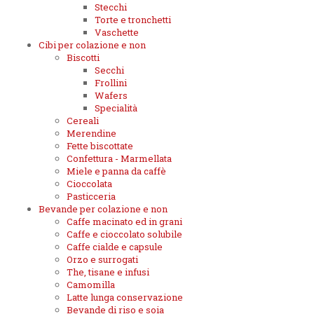
Stecchi
Torte e tronchetti
Vaschette
Cibi per colazione e non
Biscotti
Secchi
Frollini
Wafers
Specialità
Cereali
Merendine
Fette biscottate
Confettura - Marmellata
Miele e panna da caffè
Cioccolata
Pasticceria
Bevande per colazione e non
Caffe macinato ed in grani
Caffe e cioccolato solubile
Caffe cialde e capsule
Orzo e surrogati
The, tisane e infusi
Camomilla
Latte lunga conservazione
Bevande di riso e soia