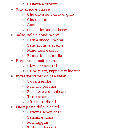
Gallette e crostini
Olio, aceto e glasse
Olio oliva ed extravergine
Olio di semi
Aceto
Succo limone e glasse
Salse, sale e condimenti
Dadi e succo limone
Sale, aromi e spezie
Maionese e salse
Panna, besciamella
Preparati e piatti pronti
Pizze e contorni
Primi piatti, zuppe e minestre
Ingredienti per dolci e salati
Uova fresche
Farina e polenta
Zucchero e dolcificanti
Torte pronte
Altri ingredienti
Fuori pasto dolci e salati
Patatine e pop corn
Salatini e mais
Formaggini
Budini e dessert