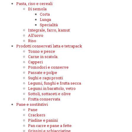
Pasta, riso e cereali
Di semola
Corta
Lunga
Specialità
Integrale, farro, kamut
All'uovo
Riso
Prodotti conservati latta e tetrapack
Tonno e pesce
Carne in scatola
Capperi
Pomodori e conserve
Passate e polpe
Sughi e ragu pronti
Legumi, funghi e frutta secca
Legumi in barattolo, vetro
Sottoli, sottaceti e olive
Frutta conservata
Pane e sostitutivi
Pane
Crackers
Piadine e panini
Pan carre e pane a fette
Grissini e schiacciatine