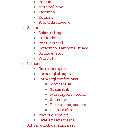
Pollame
Altro pollame
Tacchino
Coniglio
Pronti da cuocere
Salumi
Salumi al taglio
Confezionati
Interi o tranci
Cotechino, zampone, stinco
Strutto e lardo
Wurstel
Latticini
Burro, margarina
Formaggi al taglio
Formaggi confezionati
Mozzarelle
Spalmabili
Mascarpone, ricotta
Sottilette
Parmigiano, padano
Filanti e altro
Yogurt e similari
Latte e panna fresca
Altri prodotti da frigorifero