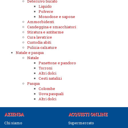
Detersivo bucato
Liquido
Polvere
Monodose e sapone
Ammorbidenti
Candeggina e smacchiatori
Stiratura e antitarme
Cura lavatrice
Custodia abiti
Pulizia calzature
Natale e pasqua
Natale
Panettone e pandoro
Torroni
Altri dolci
Cesti natalizi
Pasqua
Colombe
Uova pasquali
Altri dolci
AZIENDA
ACQUISTI ONLINE
Chi siamo
Supermercato