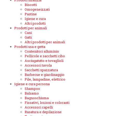
Prodotti infanzia
Biscotti
Omogeneizzati
Pastine
Igiene e cura
Altri prodotti
Prodotti per animali
Cani
Gatti
Altri prodotti per animali
Prodotti usa e getta
Contenitori alluminio
Pellicole e sacchetti cibo
Asciugatutto e tovaglioli
Accessori tavola
Sacchetti spazzatura
Barbecue e giardinaggio
Pile, lampadine, elettrico
Igiene e cura persona
Shampoo
Balsamo
Bagnoschiuma
Fissativi, lozioni e coloranti
Accessori capelli
Rasatura e depilazione