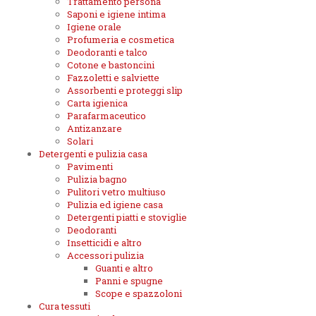
Trattamento persona
Saponi e igiene intima
Igiene orale
Profumeria e cosmetica
Deodoranti e talco
Cotone e bastoncini
Fazzoletti e salviette
Assorbenti e proteggi slip
Carta igienica
Parafarmaceutico
Antizanzare
Solari
Detergenti e pulizia casa
Pavimenti
Pulizia bagno
Pulitori vetro multiuso
Pulizia ed igiene casa
Detergenti piatti e stoviglie
Deodoranti
Insetticidi e altro
Accessori pulizia
Guanti e altro
Panni e spugne
Scope e spazzoloni
Cura tessuti