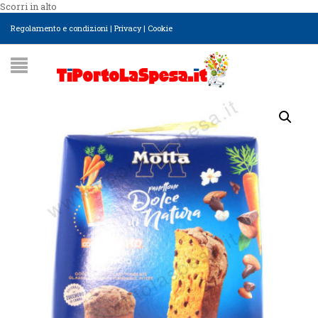
Scorri in alto
Regolamento e condizioni
|
Privacy
|
Cookie