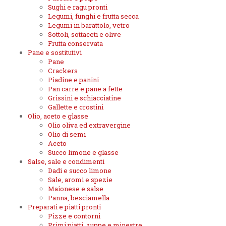
Sughi e ragu pronti
Legumi, funghi e frutta secca
Legumi in barattolo, vetro
Sottoli, sottaceti e olive
Frutta conservata
Pane e sostitutivi
Pane
Crackers
Piadine e panini
Pan carre e pane a fette
Grissini e schiacciatine
Gallette e crostini
Olio, aceto e glasse
Olio oliva ed extravergine
Olio di semi
Aceto
Succo limone e glasse
Salse, sale e condimenti
Dadi e succo limone
Sale, aromi e spezie
Maionese e salse
Panna, besciamella
Preparati e piatti pronti
Pizze e contorni
Primi piatti, zuppe e minestre