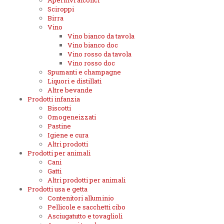
Aperitivi alcolici
Sciroppi
Birra
Vino
Vino bianco da tavola
Vino bianco doc
Vino rosso da tavola
Vino rosso doc
Spumanti e champagne
Liquori e distillati
Altre bevande
Prodotti infanzia
Biscotti
Omogeneizzati
Pastine
Igiene e cura
Altri prodotti
Prodotti per animali
Cani
Gatti
Altri prodotti per animali
Prodotti usa e getta
Contenitori alluminio
Pellicole e sacchetti cibo
Asciugatutto e tovaglioli