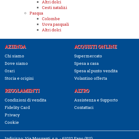
Altri dolci
Cesti natalizi
Pasqua
Colombe
Uova pasquali
Altri dolci
AZIENDA
ACQUISTI ONLINE
Chi siamo
Supermercato
Dove siamo
Spesa a casa
Orari
Spesa al punto vendita
Storia e origini
Volantino offerta
REGOLAMENTI
ALTRO
Condizioni di vendita
Assistenza e Supporto
Fidelity Card
Contattaci
Privacy
Cookie
Indirizzo:
Via Morganti, s.n. - 61032 Fano (PU)