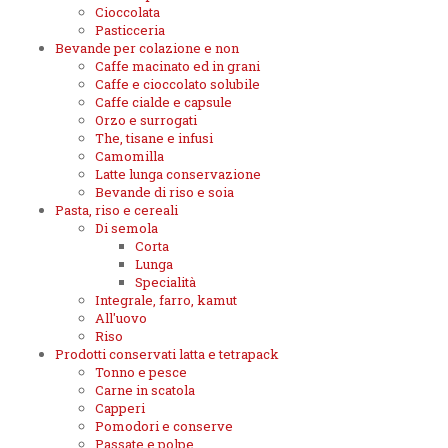
Cioccolata
Pasticceria
Bevande per colazione e non
Caffe macinato ed in grani
Caffe e cioccolato solubile
Caffe cialde e capsule
Orzo e surrogati
The, tisane e infusi
Camomilla
Latte lunga conservazione
Bevande di riso e soia
Pasta, riso e cereali
Di semola
Corta
Lunga
Specialità
Integrale, farro, kamut
All'uovo
Riso
Prodotti conservati latta e tetrapack
Tonno e pesce
Carne in scatola
Capperi
Pomodori e conserve
Passate e polpe