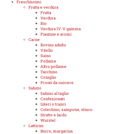
Freschissimi
Frutta e verdura
Frutta
Verdura
Bio
Verdura IV-V gamma
Piantine e aromi
Carne
Bovino adulto
Vitello
Suino
Pollame
Altro pollame
Tacchino
Coniglio
Pronti da cuocere
Salumi
Salumi al taglio
Confezionati
Interi o tranci
Cotechino, zampone, stinco
Strutto e lardo
Wurstel
Latticini
Burro, margarina