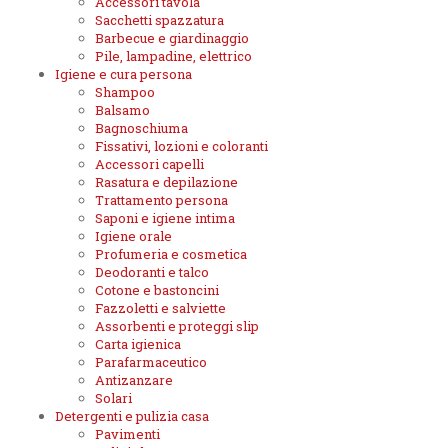
Accessori tavola
Sacchetti spazzatura
Barbecue e giardinaggio
Pile, lampadine, elettrico
Igiene e cura persona
Shampoo
Balsamo
Bagnoschiuma
Fissativi, lozioni e coloranti
Accessori capelli
Rasatura e depilazione
Trattamento persona
Saponi e igiene intima
Igiene orale
Profumeria e cosmetica
Deodoranti e talco
Cotone e bastoncini
Fazzoletti e salviette
Assorbenti e proteggi slip
Carta igienica
Parafarmaceutico
Antizanzare
Solari
Detergenti e pulizia casa
Pavimenti