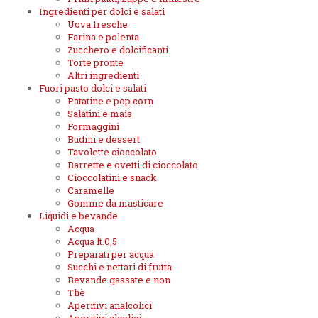
Ingredienti per dolci e salati
Uova fresche
Farina e polenta
Zucchero e dolcificanti
Torte pronte
Altri ingredienti
Fuori pasto dolci e salati
Patatine e pop corn
Salatini e mais
Formaggini
Budini e dessert
Tavolette cioccolato
Barrette e ovetti di cioccolato
Cioccolatini e snack
Caramelle
Gomme da masticare
Liquidi e bevande
Acqua
Acqua lt.0,5
Preparati per acqua
Succhi e nettari di frutta
Bevande gassate e non
Thè
Aperitivi analcolici