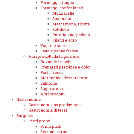
Formaggi al taglio
Formaggi confezionati
Mozzarelle
Spalmabili
Mascarpone, ricotta
Sottilette
Parmigiano, padano
Filanti e altro
Yogurt e similari
Latte e panna fresca
Altri prodotti da frigorifero
Bevande fresche
Preparati per pizza e dolci
Pasta fresca
Merendine, dessert, torte
Salmone
Sughi pronti
Altri prodotti
Gastronomia
Gastronomia ns.produzione
Gastronomia di terzi
Surgelati
Piatti pronti
Primi piatti
Secondi carne