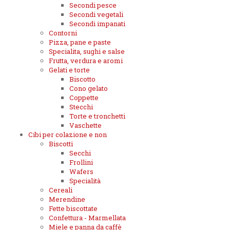
Secondi pesce
Secondi vegetali
Secondi impanati
Contorni
Pizza, pane e paste
Specialita, sughi e salse
Frutta, verdura e aromi
Gelati e torte
Biscotto
Cono gelato
Coppette
Stecchi
Torte e tronchetti
Vaschette
Cibi per colazione e non
Biscotti
Secchi
Frollini
Wafers
Specialità
Cereali
Merendine
Fette biscottate
Confettura - Marmellata
Miele e panna da caffè