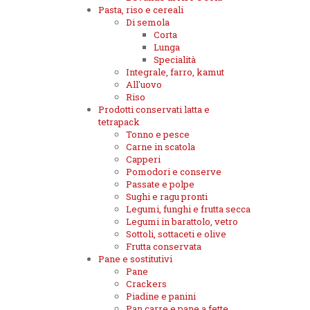
Pasta, riso e cereali
Di semola
Corta
Lunga
Specialità
Integrale, farro, kamut
All'uovo
Riso
Prodotti conservati latta e
tetrapack
Tonno e pesce
Carne in scatola
Capperi
Pomodori e conserve
Passate e polpe
Sughi e ragu pronti
Legumi, funghi e frutta secca
Legumi in barattolo, vetro
Sottoli, sottaceti e olive
Frutta conservata
Pane e sostitutivi
Pane
Crackers
Piadine e panini
Pan carre e pane a fette