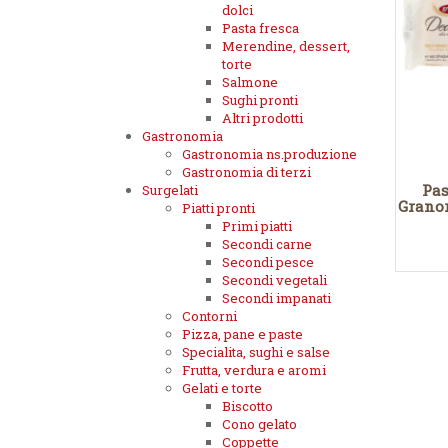
dolci
Pasta fresca
Merendine, dessert,
torte
Salmone
Sughi pronti
Altri prodotti
Gastronomia
Gastronomia ns.produzione
Gastronomia di terzi
Pas
Surgelati
Granor
Piatti pronti
Primi piatti
Secondi carne
Secondi pesce
Secondi vegetali
Secondi impanati
Contorni
Pizza, pane e paste
Specialita, sughi e salse
Frutta, verdura e aromi
Gelati e torte
Biscotto
Cono gelato
Coppette