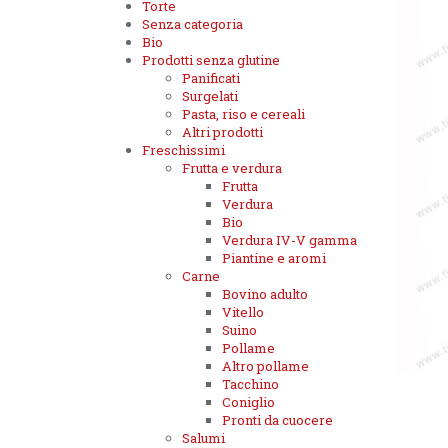
Torte
Senza categoria
Bio
Prodotti senza glutine
Panificati
Surgelati
Pasta, riso e cereali
Altri prodotti
Freschissimi
Frutta e verdura
Frutta
Verdura
Bio
Verdura IV-V gamma
Piantine e aromi
Carne
Bovino adulto
Vitello
Suino
Pollame
Altro pollame
Tacchino
Coniglio
Pronti da cuocere
Salumi