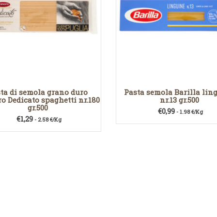
ta di semola grano duro
Pasta semola Barilla lin
o Dedicato spaghetti nr.180
nr.13 gr.500
gr.500
€
0,99
- 1.98 €/Kg
€
1,29
- 2.58 €/Kg