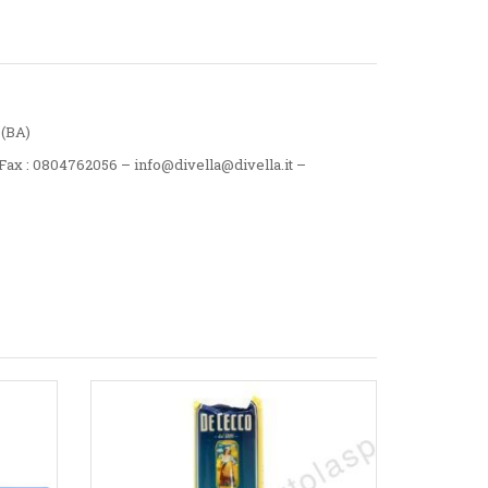
 (BA)
ax : 0804762056 – info@divella@divella.it –