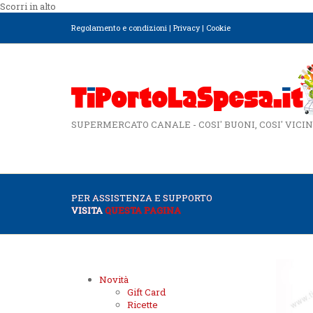
Scorri in alto
Regolamento e condizioni
|
Privacy
|
Cookie
SUPERMERCATO CANALE - COSI' BUONI, COSI' VICIN
PER ASSISTENZA E SUPPORTO
VISITA
QUESTA PAGINA
Novità
Gift Card
Ricette