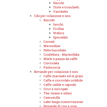
Stecchi
Torte e tronchetti
Vaschette
Cibi per colazione e non
Biscotti
Secchi
Frollini
Wafers
Specialità
Cereali
Merendine
Fette biscottate
Confettura - Marmellata
Miele e panna da caffè
Cioccolata
Pasticceria
Bevande per colazione e non
Caffe macinato ed in grani
Caffe e cioccolato solubile
Caffe cialde e capsule
Orzo e surrogati
The, tisane e infusi
Camomilla
Latte lunga conservazione
Bevande di riso e soia