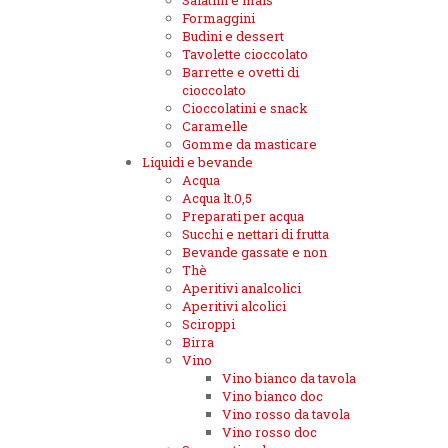
Salatini e mais
Formaggini
Budini e dessert
Tavolette cioccolato
Barrette e ovetti di
cioccolato
Cioccolatini e snack
Caramelle
Gomme da masticare
Liquidi e bevande
Acqua
Acqua lt.0,5
Preparati per acqua
Succhi e nettari di frutta
Bevande gassate e non
Thè
Aperitivi analcolici
Aperitivi alcolici
Sciroppi
Birra
Vino
Vino bianco da tavola
Vino bianco doc
Vino rosso da tavola
Vino rosso doc