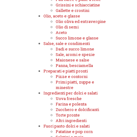
Grissini e schiacciatine
Gallette e crostini
Olio, aceto e glasse
Olio oliva ed extravergine
Olio di semi
Aceto
Succo limone e glasse
Salse, sale e condimenti
Dadi e succo limone
Sale, aromi e spezie
Maionese e salse
Panna, besciamella
Preparati e piatti pronti
Pizze e contorni
Primi piatti, zuppe e
minestre
Ingredienti per dolci e salati
Uova fresche
Farina e polenta
Zucchero e dolcificanti
Torte pronte
Altri ingredienti
Fuori pasto dolci e salati
Patatine e pop corn