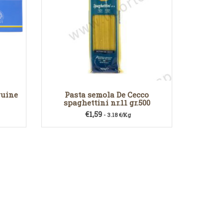
guine
Pasta semola De Cecco
spaghettini nr.11 gr.500
€
1,59
- 3.18 €/Kg