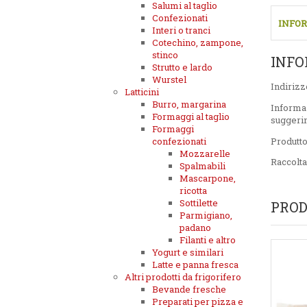
Salumi al taglio
Confezionati
INFOR
Interi o tranci
Cotechino, zampone,
stinco
INFO
Strutto e lardo
Wurstel
Indirizz
Latticini
Burro, margarina
Informa
Formaggi al taglio
suggeri
Formaggi
confezionati
Produtt
Mozzarelle
Raccolta
Spalmabili
Mascarpone,
ricotta
Sottilette
PROD
Parmigiano,
padano
Filanti e altro
Yogurt e similari
Latte e panna fresca
Altri prodotti da frigorifero
Bevande fresche
Preparati per pizza e