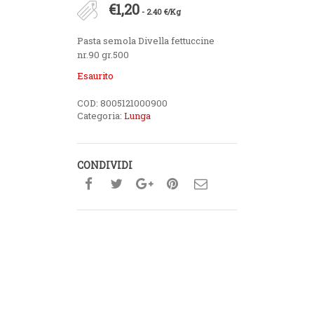
€
1,20
- 2.40 €/Kg
Pasta semola Divella fettuccine
nr.90 gr.500
Esaurito
COD:
8005121000900
Categoria:
Lunga
CONDIVIDI