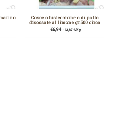
smarino
Cosce o bistecchine o di pollo
disossate al limone gr.500 circa
€
6,94
- 13,87 €/Kg