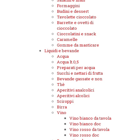
Salatini e mais
Formaggini
Budini e dessert
Tavolette cioccolato
Barrette e ovetti di
cioccolato
Cioccolatini e snack
Caramelle
Gomme da masticare
Liquidi e bevande
Acqua
Acqua lt.0,5
Preparati per acqua
Succhi e nettari di frutta
Bevande gassate e non
Thè
Aperitivi analcolici
Aperitivi alcolici
Sciroppi
Birra
Vino
Vino bianco da tavola
Vino bianco doc
Vino rosso da tavola
Vino rosso doc