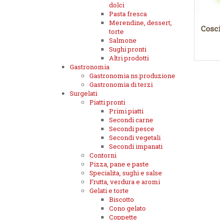
dolci
Pasta fresca
Merendine, dessert,
Cosci
torte
Salmone
Sughi pronti
Altri prodotti
Gastronomia
Gastronomia ns.produzione
Gastronomia di terzi
Surgelati
Piatti pronti
Primi piatti
Secondi carne
Secondi pesce
Secondi vegetali
Secondi impanati
Contorni
Pizza, pane e paste
Specialita, sughi e salse
Frutta, verdura e aromi
Gelati e torte
Biscotto
Cono gelato
Coppette