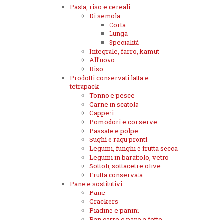
Pasta, riso e cereali
Di semola
Corta
Lunga
Specialità
Integrale, farro, kamut
All'uovo
Riso
Prodotti conservati latta e
tetrapack
Tonno e pesce
Carne in scatola
Capperi
Pomodori e conserve
Passate e polpe
Sughi e ragu pronti
Legumi, funghi e frutta secca
Legumi in barattolo, vetro
Sottoli, sottaceti e olive
Frutta conservata
Pane e sostitutivi
Pane
Crackers
Piadine e panini
Pan carre e pane a fette