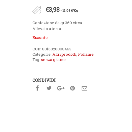
€
3,98
- 11.06 €/Kg
Confezione da gr.360 circa
Allevato a terra
Esaurito
COD:
8016026008465
Categorie:
Altri prodotti
,
Pollame
Tag:
senza glutine
CONDIVIDI