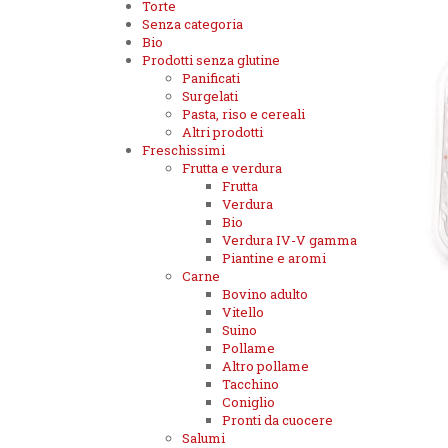
Torte
Senza categoria
Bio
Prodotti senza glutine
Panificati
Surgelati
Pasta, riso e cereali
Altri prodotti
Freschissimi
Frutta e verdura
Frutta
Verdura
Bio
Verdura IV-V gamma
Piantine e aromi
Carne
Bovino adulto
Vitello
Suino
Pollame
Altro pollame
Tacchino
Coniglio
Pronti da cuocere
Salumi