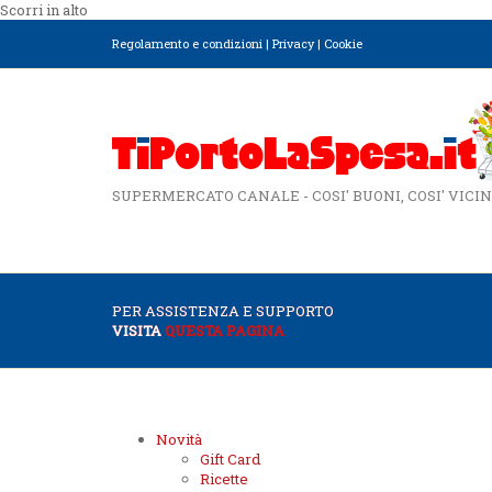
Scorri in alto
Regolamento e condizioni
|
Privacy
|
Cookie
SUPERMERCATO CANALE - COSI' BUONI, COSI' VICIN
PER ASSISTENZA E SUPPORTO
VISITA
QUESTA PAGINA
Novità
Gift Card
Ricette