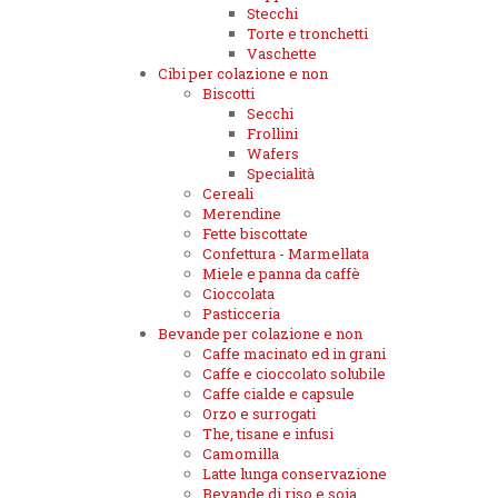
Stecchi
Torte e tronchetti
Vaschette
Cibi per colazione e non
Biscotti
Secchi
Frollini
Wafers
Specialità
Cereali
Merendine
Fette biscottate
Confettura - Marmellata
Miele e panna da caffè
Cioccolata
Pasticceria
Bevande per colazione e non
Caffe macinato ed in grani
Caffe e cioccolato solubile
Caffe cialde e capsule
Orzo e surrogati
The, tisane e infusi
Camomilla
Latte lunga conservazione
Bevande di riso e soia