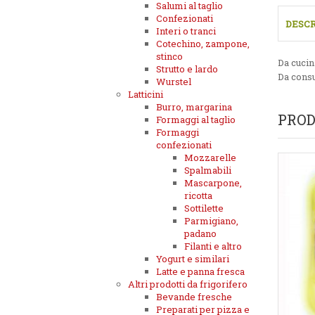
Salumi al taglio
Confezionati
DESCR
Interi o tranci
Cotechino, zampone,
stinco
Da cucina
Strutto e lardo
Da consu
Wurstel
Latticini
Burro, margarina
PROD
Formaggi al taglio
Formaggi
confezionati
Mozzarelle
Spalmabili
Mascarpone,
ricotta
Sottilette
Parmigiano,
padano
Filanti e altro
Yogurt e similari
Latte e panna fresca
Altri prodotti da frigorifero
Bevande fresche
Preparati per pizza e