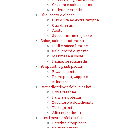
Grissini e schiacciatine
Gallette e crostini
Olio, aceto e glasse
Olio oliva ed extravergine
Olio di semi
Aceto
Succo limone e glasse
Salse, sale e condimenti
Dadi e succo limone
Sale, aromi e spezie
Maionese e salse
Panna, besciamella
Preparati e piatti pronti
Pizze e contorni
Primi piatti, zuppe e
minestre
Ingredienti per dolci e salati
Uova fresche
Farina e polenta
Zucchero e dolcificanti
Torte pronte
Altri ingredienti
Fuori pasto dolci e salati
Patatine e pop corn