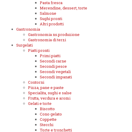
Pasta fresca
Merendine, dessert, torte
Salmone
Sughi pronti
Altri prodotti
Gastronomia
Gastronomia ns.produzione
Gastronomia di terzi
Surgelati
Piatti pronti
Primi piatti
Secondi carne
Secondi pesce
Secondi vegetali
Secondi impanati
Contorni
Pizza, pane e paste
Specialita, sughi e salse
Frutta, verdura e aromi
Gelati e torte
Biscotto
Cono gelato
Coppette
Stecchi
Torte e tronchetti