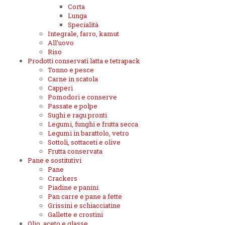
Corta
Lunga
Specialità
Integrale, farro, kamut
All'uovo
Riso
Prodotti conservati latta e tetrapack
Tonno e pesce
Carne in scatola
Capperi
Pomodori e conserve
Passate e polpe
Sughi e ragu pronti
Legumi, funghi e frutta secca
Legumi in barattolo, vetro
Sottoli, sottaceti e olive
Frutta conservata
Pane e sostitutivi
Pane
Crackers
Piadine e panini
Pan carre e pane a fette
Grissini e schiacciatine
Gallette e crostini
Olio, aceto e glasse