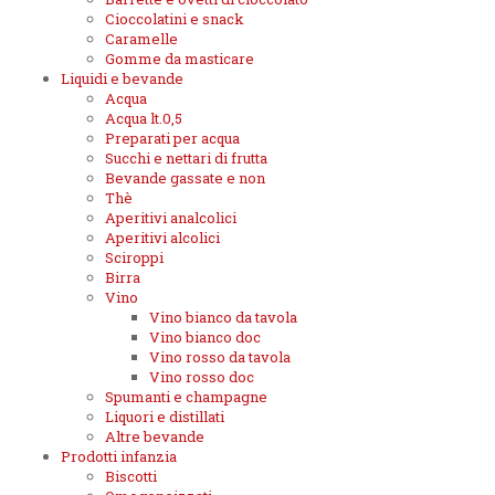
Cioccolatini e snack
Caramelle
Gomme da masticare
Liquidi e bevande
Acqua
Acqua lt.0,5
Preparati per acqua
Succhi e nettari di frutta
Bevande gassate e non
Thè
Aperitivi analcolici
Aperitivi alcolici
Sciroppi
Birra
Vino
Vino bianco da tavola
Vino bianco doc
Vino rosso da tavola
Vino rosso doc
Spumanti e champagne
Liquori e distillati
Altre bevande
Prodotti infanzia
Biscotti