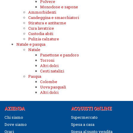
Polvere
Monodose e sapone
Ammorbidenti
Candeggina e smacchiatori
Stiratura e antitarme
Cura lavatrice
Custodia abiti
Pulizia calzature
Natale e pasqua
Natale
Panettone e pandoro
Torroni
Altri dolci
Cesti natalizi
Pasqua
Colombe
Uova pasquali
Altri dolci
AZIENDA
ACQUISTI ONLINE
Chi siamo
Supermercato
Dove siamo
Spesa a casa
Orari
Spesa al punto vendita