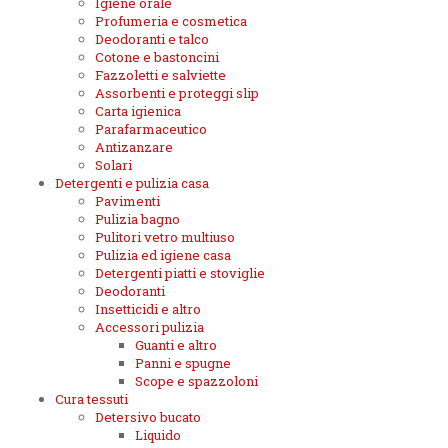
Igiene orale
Profumeria e cosmetica
Deodoranti e talco
Cotone e bastoncini
Fazzoletti e salviette
Assorbenti e proteggi slip
Carta igienica
Parafarmaceutico
Antizanzare
Solari
Detergenti e pulizia casa
Pavimenti
Pulizia bagno
Pulitori vetro multiuso
Pulizia ed igiene casa
Detergenti piatti e stoviglie
Deodoranti
Insetticidi e altro
Accessori pulizia
Guanti e altro
Panni e spugne
Scope e spazzoloni
Cura tessuti
Detersivo bucato
Liquido