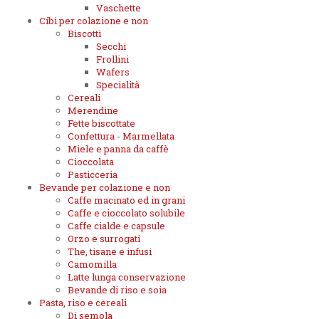
Vaschette
Cibi per colazione e non
Biscotti
Secchi
Frollini
Wafers
Specialità
Cereali
Merendine
Fette biscottate
Confettura - Marmellata
Miele e panna da caffè
Cioccolata
Pasticceria
Bevande per colazione e non
Caffe macinato ed in grani
Caffe e cioccolato solubile
Caffe cialde e capsule
Orzo e surrogati
The, tisane e infusi
Camomilla
Latte lunga conservazione
Bevande di riso e soia
Pasta, riso e cereali
Di semola