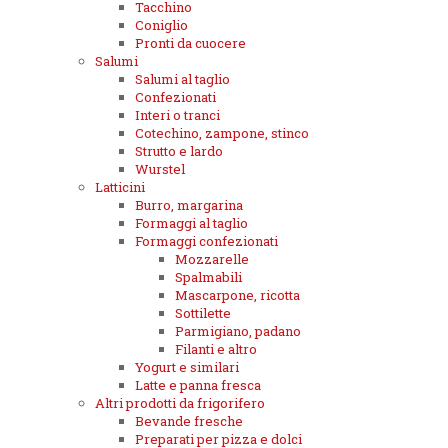
Tacchino
Coniglio
Pronti da cuocere
Salumi
Salumi al taglio
Confezionati
Interi o tranci
Cotechino, zampone, stinco
Strutto e lardo
Wurstel
Latticini
Burro, margarina
Formaggi al taglio
Formaggi confezionati
Mozzarelle
Spalmabili
Mascarpone, ricotta
Sottilette
Parmigiano, padano
Filanti e altro
Yogurt e similari
Latte e panna fresca
Altri prodotti da frigorifero
Bevande fresche
Preparati per pizza e dolci