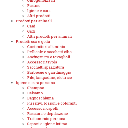
Omogeneizzati
Pastine
Igiene e cura
Altri prodotti
Prodotti per animali
Cani
Gatti
Altri prodotti per animali
Prodotti usa e getta
Contenitori alluminio
Pellicole e sacchetti cibo
Asciugatutto e tovaglioli
Accessori tavola
Sacchetti spazzatura
Barbecue e giardinaggio
Pile, lampadine, elettrico
Igiene e cura persona
Shampoo
Balsamo
Bagnoschiuma
Fissativi, lozioni e coloranti
Accessori capelli
Rasatura e depilazione
Trattamento persona
Saponi e igiene intima