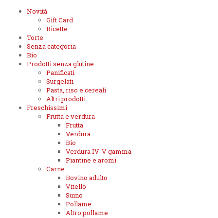
Novità
Gift Card
Ricette
Torte
Senza categoria
Bio
Prodotti senza glutine
Panificati
Surgelati
Pasta, riso e cereali
Altri prodotti
Freschissimi
Frutta e verdura
Frutta
Verdura
Bio
Verdura IV-V gamma
Piantine e aromi
Carne
Bovino adulto
Vitello
Suino
Pollame
Altro pollame