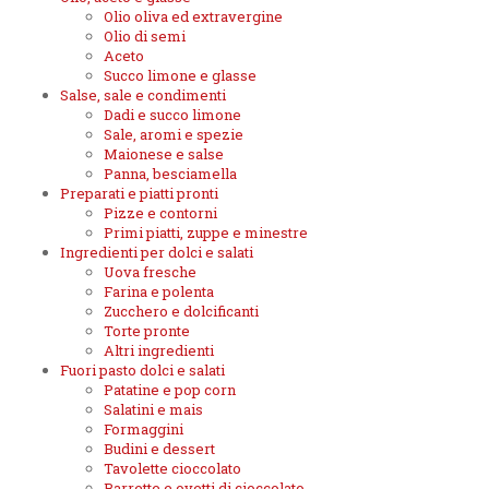
Olio oliva ed extravergine
Olio di semi
Aceto
Succo limone e glasse
Salse, sale e condimenti
Dadi e succo limone
Sale, aromi e spezie
Maionese e salse
Panna, besciamella
Preparati e piatti pronti
Pizze e contorni
Primi piatti, zuppe e minestre
Ingredienti per dolci e salati
Uova fresche
Farina e polenta
Zucchero e dolcificanti
Torte pronte
Altri ingredienti
Fuori pasto dolci e salati
Patatine e pop corn
Salatini e mais
Formaggini
Budini e dessert
Tavolette cioccolato
Barrette e ovetti di cioccolato