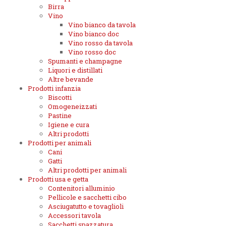
Birra
Vino
Vino bianco da tavola
Vino bianco doc
Vino rosso da tavola
Vino rosso doc
Spumanti e champagne
Liquori e distillati
Altre bevande
Prodotti infanzia
Biscotti
Omogeneizzati
Pastine
Igiene e cura
Altri prodotti
Prodotti per animali
Cani
Gatti
Altri prodotti per animali
Prodotti usa e getta
Contenitori alluminio
Pellicole e sacchetti cibo
Asciugatutto e tovaglioli
Accessori tavola
Sacchetti spazzatura