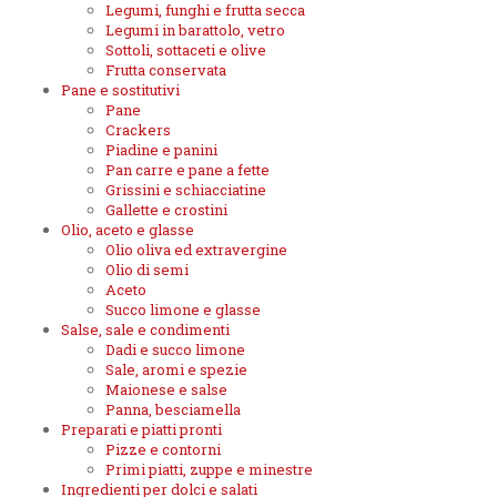
Legumi, funghi e frutta secca
Legumi in barattolo, vetro
Sottoli, sottaceti e olive
Frutta conservata
Pane e sostitutivi
Pane
Crackers
Piadine e panini
Pan carre e pane a fette
Grissini e schiacciatine
Gallette e crostini
Olio, aceto e glasse
Olio oliva ed extravergine
Olio di semi
Aceto
Succo limone e glasse
Salse, sale e condimenti
Dadi e succo limone
Sale, aromi e spezie
Maionese e salse
Panna, besciamella
Preparati e piatti pronti
Pizze e contorni
Primi piatti, zuppe e minestre
Ingredienti per dolci e salati