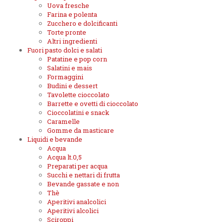
Uova fresche
Farina e polenta
Zucchero e dolcificanti
Torte pronte
Altri ingredienti
Fuori pasto dolci e salati
Patatine e pop corn
Salatini e mais
Formaggini
Budini e dessert
Tavolette cioccolato
Barrette e ovetti di cioccolato
Cioccolatini e snack
Caramelle
Gomme da masticare
Liquidi e bevande
Acqua
Acqua lt.0,5
Preparati per acqua
Succhi e nettari di frutta
Bevande gassate e non
Thè
Aperitivi analcolici
Aperitivi alcolici
Sciroppi