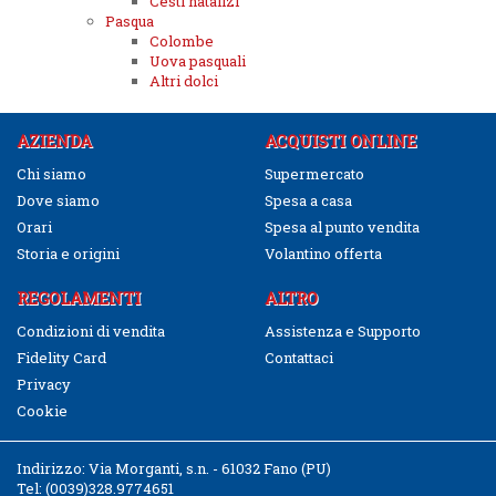
Cesti natalizi
Pasqua
Colombe
Uova pasquali
Altri dolci
AZIENDA
ACQUISTI ONLINE
Chi siamo
Supermercato
Dove siamo
Spesa a casa
Orari
Spesa al punto vendita
Storia e origini
Volantino offerta
REGOLAMENTI
ALTRO
Condizioni di vendita
Assistenza e Supporto
Fidelity Card
Contattaci
Privacy
Cookie
Indirizzo:
Via Morganti, s.n. - 61032 Fano (PU)
Tel:
(0039)328.9774651