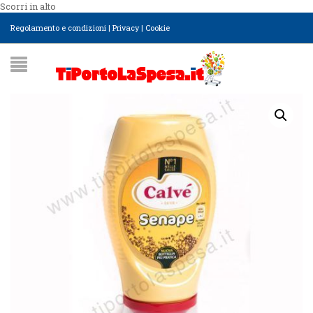
Scorri in alto
Regolamento e condizioni
|
Privacy
|
Cookie