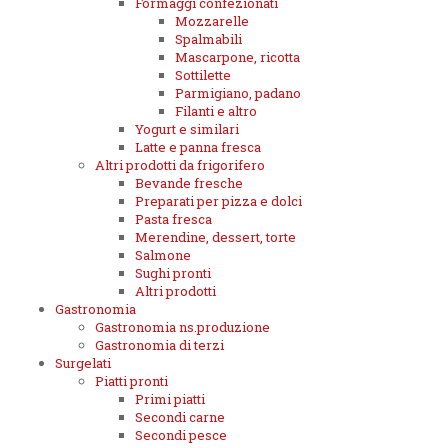
Formaggi confezionati
Mozzarelle
Spalmabili
Mascarpone, ricotta
Sottilette
Parmigiano, padano
Filanti e altro
Yogurt e similari
Latte e panna fresca
Altri prodotti da frigorifero
Bevande fresche
Preparati per pizza e dolci
Pasta fresca
Merendine, dessert, torte
Salmone
Sughi pronti
Altri prodotti
Gastronomia
Gastronomia ns.produzione
Gastronomia di terzi
Surgelati
Piatti pronti
Primi piatti
Secondi carne
Secondi pesce