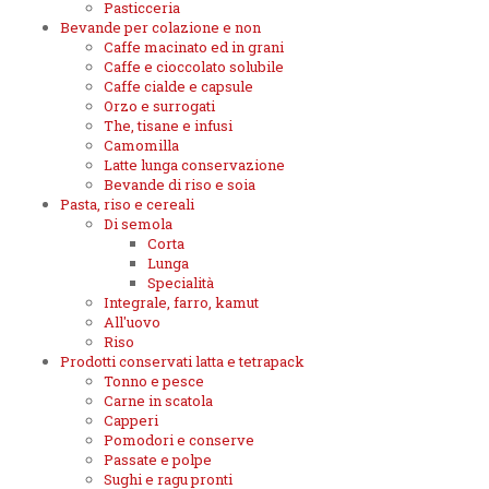
Pasticceria
Bevande per colazione e non
Caffe macinato ed in grani
Caffe e cioccolato solubile
Caffe cialde e capsule
Orzo e surrogati
The, tisane e infusi
Camomilla
Latte lunga conservazione
Bevande di riso e soia
Pasta, riso e cereali
Di semola
Corta
Lunga
Specialità
Integrale, farro, kamut
All'uovo
Riso
Prodotti conservati latta e tetrapack
Tonno e pesce
Carne in scatola
Capperi
Pomodori e conserve
Passate e polpe
Sughi e ragu pronti