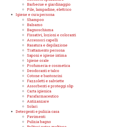
Barbecue e giardinaggio
Pile, lampadine, elettrico
Igiene e cura persona
Shampoo
Balsamo
Bagnoschiuma
Fissativi, lozioni e coloranti
Accessori capelli
Rasatura e depilazione
Trattamento persona
Saponi e igiene intima
Igiene orale
Profumeria e cosmetica
Deodoranti e talco
Cotone e bastoncini
Fazzoletti e salviette
Assorbenti e proteggi slip
Carta igienica
Parafarmaceutico
Antizanzare
Solari
Detergenti e pulizia casa
Pavimenti
Pulizia bagno
Pulitori vetro multiuso