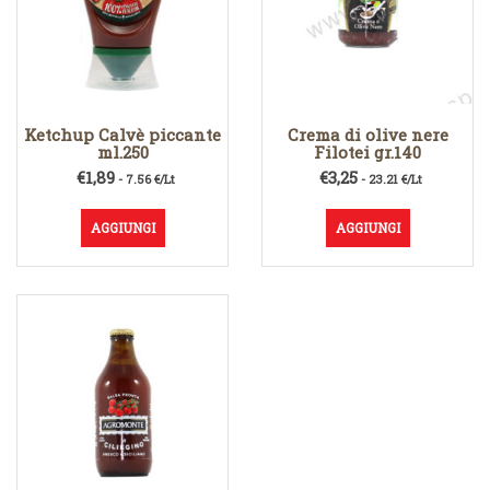
Ketchup Calvè piccante
Crema di olive nere
ml.250
Filotei gr.140
€
1,89
€
3,25
- 7.56 €/Lt
- 23.21 €/Lt
AGGIUNGI
AGGIUNGI