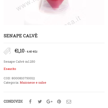
SENAPE CALVÈ
€
1,10
- 4.40 €/Lt
Senape Calvè ml.250
Esaurito
COD:
8000810750012
Categoria:
Maionese e salse
CONDIVIDI