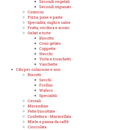
Secondi vegetali
Secondi impanati
Contorni
Pizza, pane e paste
Specialita, sughi e salse
Frutta, verdura e aromi
Gelati e torte
Biscotto
Cono gelato
Coppette
Stecchi
Torte e tronchetti
Vaschette
Cibi per colazione e non
Biscotti
Secchi
Frollini
Wafers
Specialità
Cereali
Merendine
Fette biscottate
Confettura - Marmellata
Miele e panna da caffè
Cioccolata