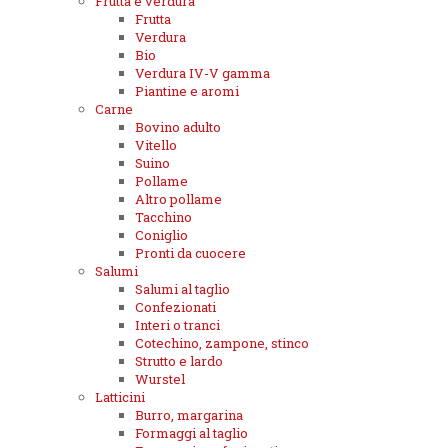
Frutta e verdura
Frutta
Verdura
Bio
Verdura IV-V gamma
Piantine e aromi
Carne
Bovino adulto
Vitello
Suino
Pollame
Altro pollame
Tacchino
Coniglio
Pronti da cuocere
Salumi
Salumi al taglio
Confezionati
Interi o tranci
Cotechino, zampone, stinco
Strutto e lardo
Wurstel
Latticini
Burro, margarina
Formaggi al taglio