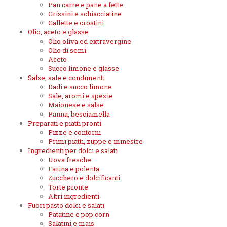
Pan carre e pane a fette
Grissini e schiacciatine
Gallette e crostini
Olio, aceto e glasse
Olio oliva ed extravergine
Olio di semi
Aceto
Succo limone e glasse
Salse, sale e condimenti
Dadi e succo limone
Sale, aromi e spezie
Maionese e salse
Panna, besciamella
Preparati e piatti pronti
Pizze e contorni
Primi piatti, zuppe e minestre
Ingredienti per dolci e salati
Uova fresche
Farina e polenta
Zucchero e dolcificanti
Torte pronte
Altri ingredienti
Fuori pasto dolci e salati
Patatine e pop corn
Salatini e mais