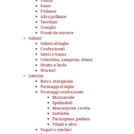
Vitello
Suino
Pollame
Altro pollame
Tacchino
Coniglio
Pronti da cuocere
Salumi
Salumi al taglio
Confezionati
Interi o tranci
Cotechino, zampone, stinco
Strutto e lardo
Wurstel
Latticini
Burro, margarina
Formaggi al taglio
Formaggi confezionati
Mozzarelle
Spalmabili
Mascarpone, ricotta
Sottilette
Parmigiano, padano
Filanti e altro
Yogurt e similari