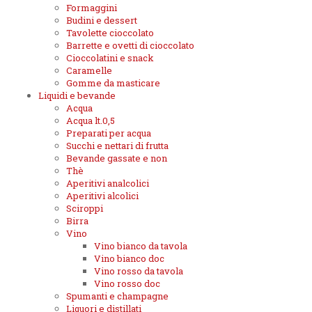
Formaggini
Budini e dessert
Tavolette cioccolato
Barrette e ovetti di cioccolato
Cioccolatini e snack
Caramelle
Gomme da masticare
Liquidi e bevande
Acqua
Acqua lt.0,5
Preparati per acqua
Succhi e nettari di frutta
Bevande gassate e non
Thè
Aperitivi analcolici
Aperitivi alcolici
Sciroppi
Birra
Vino
Vino bianco da tavola
Vino bianco doc
Vino rosso da tavola
Vino rosso doc
Spumanti e champagne
Liquori e distillati