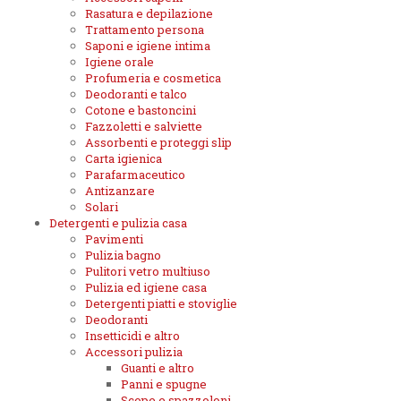
Rasatura e depilazione
Trattamento persona
Saponi e igiene intima
Igiene orale
Profumeria e cosmetica
Deodoranti e talco
Cotone e bastoncini
Fazzoletti e salviette
Assorbenti e proteggi slip
Carta igienica
Parafarmaceutico
Antizanzare
Solari
Detergenti e pulizia casa
Pavimenti
Pulizia bagno
Pulitori vetro multiuso
Pulizia ed igiene casa
Detergenti piatti e stoviglie
Deodoranti
Insetticidi e altro
Accessori pulizia
Guanti e altro
Panni e spugne
Scope e spazzoloni