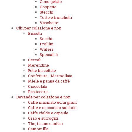
Cono gelato
Coppette
Stecchi
Torte e tronchetti
Vaschette
Cibi per colazione e non
Biscotti
Secchi
Frollini
Wafers
Specialità
Cereali
Merendine
Fette biscottate
Confettura - Marmellata
Miele e panna da caffè
Cioccolata
Pasticceria
Bevande per colazione e non
Caffe macinato ed in grani
Caffe e cioccolato solubile
Caffe cialde e capsule
Orzo e surrogati
The, tisane e infusi
Camomilla