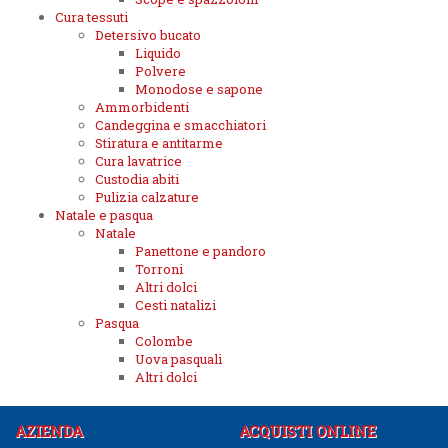
Cura tessuti
Detersivo bucato
Liquido
Polvere
Monodose e sapone
Ammorbidenti
Candeggina e smacchiatori
Stiratura e antitarme
Cura lavatrice
Custodia abiti
Pulizia calzature
Natale e pasqua
Natale
Panettone e pandoro
Torroni
Altri dolci
Cesti natalizi
Pasqua
Colombe
Uova pasquali
Altri dolci
AZIENDA
ACQUISTI ONLINE