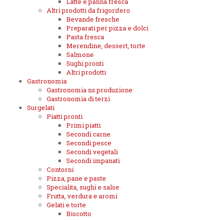
Latte e panna fresca
Altri prodotti da frigorifero
Bevande fresche
Preparati per pizza e dolci
Pasta fresca
Merendine, dessert, torte
Salmone
Sughi pronti
Altri prodotti
Gastronomia
Gastronomia ns.produzione
Gastronomia di terzi
Surgelati
Piatti pronti
Primi piatti
Secondi carne
Secondi pesce
Secondi vegetali
Secondi impanati
Contorni
Pizza, pane e paste
Specialita, sughi e salse
Frutta, verdura e aromi
Gelati e torte
Biscotto