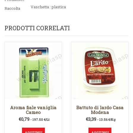
Vaschetta : plastica
Raccolta
PRODOTTI CORRELATI
Aroma fiale vaniglia
Battuto di lardo Casa
Cameo
Modena
€
0,79
€
3,39
- 197.50 €/Lt
- 13.56 €/Kg
AGGIUNGI
AGGIUNGI