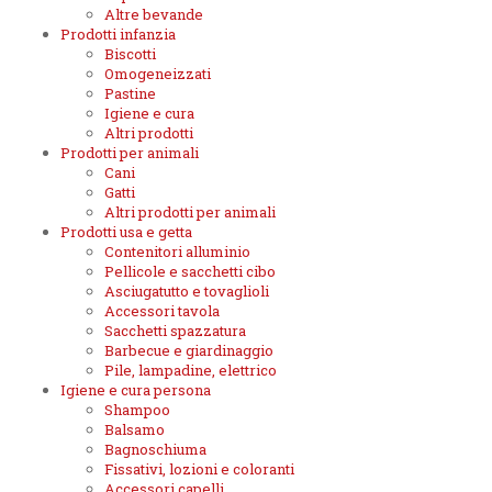
Altre bevande
Prodotti infanzia
Biscotti
Omogeneizzati
Pastine
Igiene e cura
Altri prodotti
Prodotti per animali
Cani
Gatti
Altri prodotti per animali
Prodotti usa e getta
Contenitori alluminio
Pellicole e sacchetti cibo
Asciugatutto e tovaglioli
Accessori tavola
Sacchetti spazzatura
Barbecue e giardinaggio
Pile, lampadine, elettrico
Igiene e cura persona
Shampoo
Balsamo
Bagnoschiuma
Fissativi, lozioni e coloranti
Accessori capelli