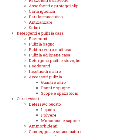
Fazzoletti e salviette
Assorbenti e proteggi slip
Carta igienica
Parafarmaceutico
Antizanzare
Solari
Detergenti e pulizia casa
Pavimenti
Pulizia bagno
Pulitori vetro multiuso
Pulizia ed igiene casa
Detergenti piatti e stoviglie
Deodoranti
Insetticidi e altro
Accessori pulizia
Guanti e altro
Panni e spugne
Scope e spazzoloni
Cura tessuti
Detersivo bucato
Liquido
Polvere
Monodose e sapone
Ammorbidenti
Candeggina e smacchiatori