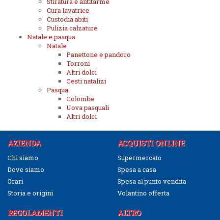
Stiratura e antitarme
Cura lavatrice
Custodia abiti
Pulizia calzature
Natale e pasqua
Natale
Panettone e pandoro
Torroni
Altri dolci
Cesti natalizi
Pasqua
Colombe
Uova pasquali
Altri dolci
AZIENDA
ACQUISTI ONLINE
Chi siamo
Supermercato
Dove siamo
Spesa a casa
Orari
Spesa al punto vendita
Storia e origini
Volantino offerta
REGOLAMENTI
ALTRO