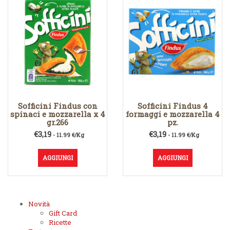
Sofficini Findus con
Sofficini Findus 4
spinaci e mozzarella x 4
formaggi e mozzarella 4
gr.266
pz.
€
3,19
€
3,19
- 11.99 €/Kg
- 11.99 €/Kg
AGGIUNGI
AGGIUNGI
Novità
Gift Card
Ricette