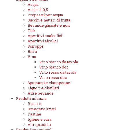
Acqua
Acqua lt.0,5
Preparati per acqua
Succhi e nettari di frutta
Bevande gassate e non
Thè
Aperitivi analcolici
Aperitivi alcolici
Sciroppi
Birra
Vino
Vino bianco da tavola
Vino bianco doc
Vino rosso da tavola
Vino rosso doc
Spumanti e champagne
Liquori e distillati
Altre bevande
Prodotti infanzia
Biscotti
Omogeneizzati
Pastine
Igiene e cura
Altri prodotti
Prodotti per animali