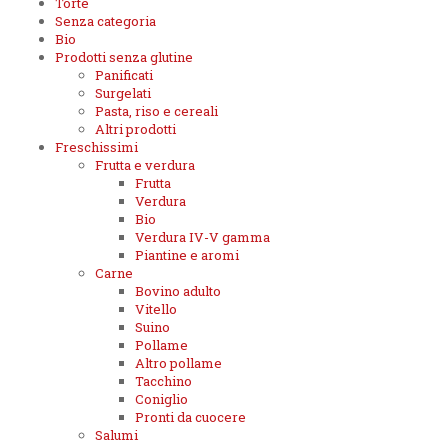
Torte
Senza categoria
Bio
Prodotti senza glutine
Panificati
Surgelati
Pasta, riso e cereali
Altri prodotti
Freschissimi
Frutta e verdura
Frutta
Verdura
Bio
Verdura IV-V gamma
Piantine e aromi
Carne
Bovino adulto
Vitello
Suino
Pollame
Altro pollame
Tacchino
Coniglio
Pronti da cuocere
Salumi