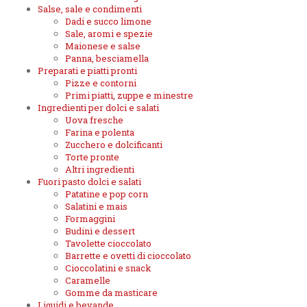
Salse, sale e condimenti
Dadi e succo limone
Sale, aromi e spezie
Maionese e salse
Panna, besciamella
Preparati e piatti pronti
Pizze e contorni
Primi piatti, zuppe e minestre
Ingredienti per dolci e salati
Uova fresche
Farina e polenta
Zucchero e dolcificanti
Torte pronte
Altri ingredienti
Fuori pasto dolci e salati
Patatine e pop corn
Salatini e mais
Formaggini
Budini e dessert
Tavolette cioccolato
Barrette e ovetti di cioccolato
Cioccolatini e snack
Caramelle
Gomme da masticare
Liquidi e bevande