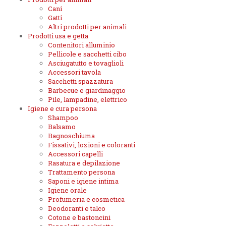
Cani
Gatti
Altri prodotti per animali
Prodotti usa e getta
Contenitori alluminio
Pellicole e sacchetti cibo
Asciugatutto e tovaglioli
Accessori tavola
Sacchetti spazzatura
Barbecue e giardinaggio
Pile, lampadine, elettrico
Igiene e cura persona
Shampoo
Balsamo
Bagnoschiuma
Fissativi, lozioni e coloranti
Accessori capelli
Rasatura e depilazione
Trattamento persona
Saponi e igiene intima
Igiene orale
Profumeria e cosmetica
Deodoranti e talco
Cotone e bastoncini