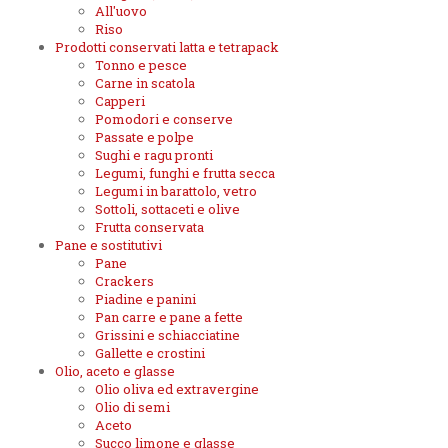
All'uovo
Riso
Prodotti conservati latta e tetrapack
Tonno e pesce
Carne in scatola
Capperi
Pomodori e conserve
Passate e polpe
Sughi e ragu pronti
Legumi, funghi e frutta secca
Legumi in barattolo, vetro
Sottoli, sottaceti e olive
Frutta conservata
Pane e sostitutivi
Pane
Crackers
Piadine e panini
Pan carre e pane a fette
Grissini e schiacciatine
Gallette e crostini
Olio, aceto e glasse
Olio oliva ed extravergine
Olio di semi
Aceto
Succo limone e glasse