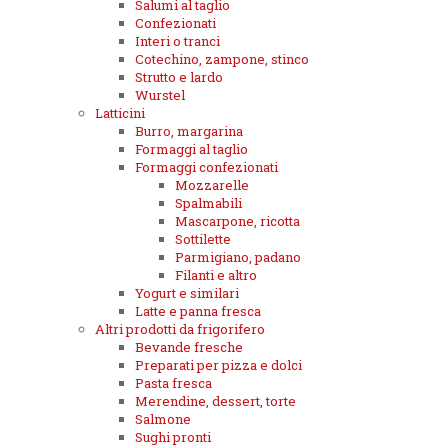
Salumi al taglio
Confezionati
Interi o tranci
Cotechino, zampone, stinco
Strutto e lardo
Wurstel
Latticini
Burro, margarina
Formaggi al taglio
Formaggi confezionati
Mozzarelle
Spalmabili
Mascarpone, ricotta
Sottilette
Parmigiano, padano
Filanti e altro
Yogurt e similari
Latte e panna fresca
Altri prodotti da frigorifero
Bevande fresche
Preparati per pizza e dolci
Pasta fresca
Merendine, dessert, torte
Salmone
Sughi pronti