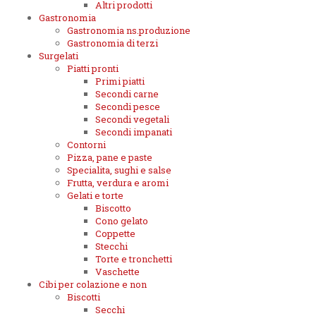
Altri prodotti
Gastronomia
Gastronomia ns.produzione
Gastronomia di terzi
Surgelati
Piatti pronti
Primi piatti
Secondi carne
Secondi pesce
Secondi vegetali
Secondi impanati
Contorni
Pizza, pane e paste
Specialita, sughi e salse
Frutta, verdura e aromi
Gelati e torte
Biscotto
Cono gelato
Coppette
Stecchi
Torte e tronchetti
Vaschette
Cibi per colazione e non
Biscotti
Secchi