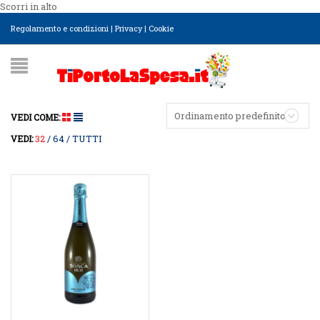
Scorri in alto
Regolamento e condizioni
|
Privacy
|
Cookie
Ordinamento predefinito
VEDI COME:
32
64
TUTTI
VEDI: