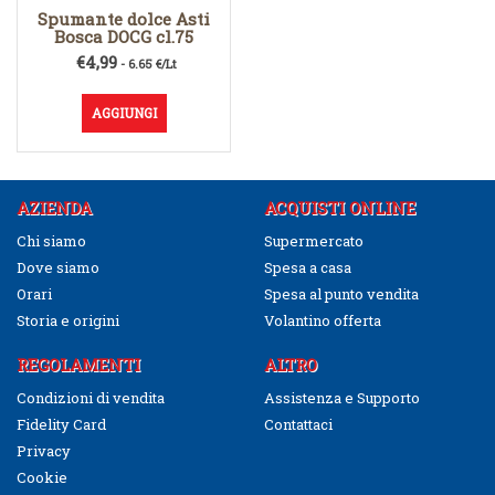
Spumante dolce Asti
Bosca DOCG cl.75
€
4,99
- 6.65 €/Lt
AGGIUNGI
AZIENDA
ACQUISTI ONLINE
Chi siamo
Supermercato
Dove siamo
Spesa a casa
Orari
Spesa al punto vendita
Storia e origini
Volantino offerta
REGOLAMENTI
ALTRO
Condizioni di vendita
Assistenza e Supporto
Fidelity Card
Contattaci
Privacy
Cookie