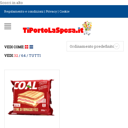
Scorri in alto
Regolamento e condizioni
|
Privacy
|
Cookie
Ordinamento predefinito
VEDI COME:
32
64
TUTTI
VEDI: