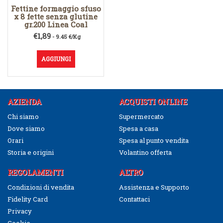
Fettine formaggio sfuso
x 8 fette senza glutine
gr.200 Linea Coal
€
1,89
- 9.45 €/Kg
AGGIUNGI
AZIENDA
ACQUISTI ONLINE
Chi siamo
Supermercato
Dove siamo
Spesa a casa
Orari
Spesa al punto vendita
Storia e origini
Volantino offerta
REGOLAMENTI
ALTRO
Condizioni di vendita
Assistenza e Supporto
Fidelity Card
Contattaci
Privacy