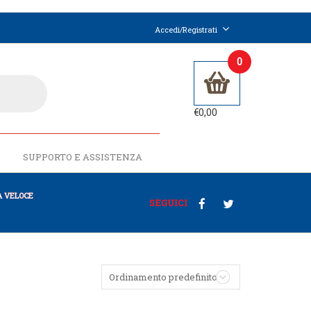
Accedi/Registrati
0
€
0,00
SUPPORTO E ASSISTENZA
 VELOCE
SEGUICI
Ordinamento predefinito