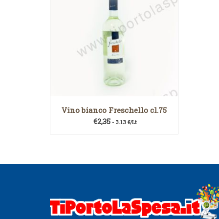
Vino bianco Freschello cl.75
€
2,35
- 3.13 €/Lt