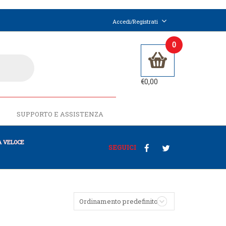
Accedi/Registrati
0
€
0,00
SUPPORTO E ASSISTENZA
 VELOCE
SEGUICI
Ordinamento predefinito