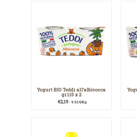
Yogurt BIO Teddi all’albicocca
Yogu
gr.115 x 2
€
2,19
- 9.52 €/Kg