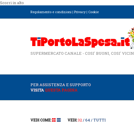
Scorri in alto
Regolamento e condizioni
|
Privacy
|
Cookie
SUPERMERCATO CANALE - COSI' BUONI, COSI' VICIN
PER ASSISTENZA E SUPPORTO
VISITA
QUESTA PAGINA
32
64
TUTTI
VEDI COME:
VEDI: