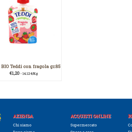
 BIO Teddi con fragola gr.85
€
1,20
- 14.12 €/Kg
AZIENDA
ACQUISTI ONLINE
R
Chi siamo
Supermercato
Co