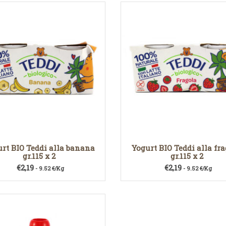
rt BIO Teddi alla banana
Yogurt BIO Teddi alla fr
gr.115 x 2
gr.115 x 2
€
2,19
€
2,19
- 9.52 €/Kg
- 9.52 €/Kg