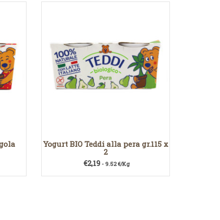
agola
Yogurt BIO Teddi alla pera gr.115 x
2
€
2,19
- 9.52 €/Kg