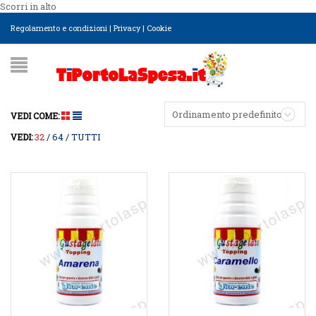
Scorri in alto
Regolamento e condizioni
|
Privacy
|
Cookie
Ordinamento predefinito
VEDI COME:
32
64
TUTTI
VEDI: