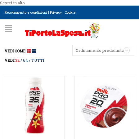
Scorri in alto
Regolamento e condizioni
|
Privacy
|
Cookie
Ordinamento predefinito
VEDI COME:
32
64
TUTTI
VEDI: