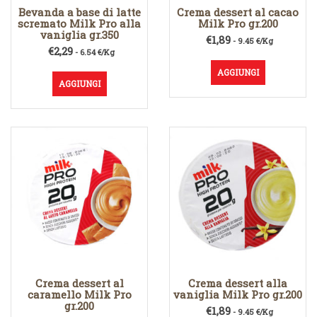
Bevanda a base di latte
Crema dessert al cacao
scremato Milk Pro alla
Milk Pro gr.200
vaniglia gr.350
€
1,89
- 9.45 €/Kg
€
2,29
- 6.54 €/Kg
AGGIUNGI
AGGIUNGI
Crema dessert al
Crema dessert alla
caramello Milk Pro
vaniglia Milk Pro gr.200
gr.200
€
1,89
- 9.45 €/Kg