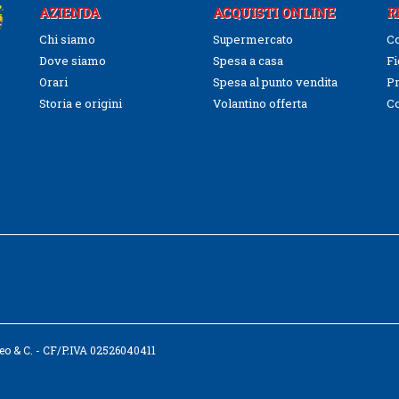
AZIENDA
ACQUISTI ONLINE
R
Chi siamo
Supermercato
Co
Dove siamo
Spesa a casa
Fi
Orari
Spesa al punto vendita
Pr
Storia e origini
Volantino offerta
C
tteo & C. - CF/P.IVA 02526040411