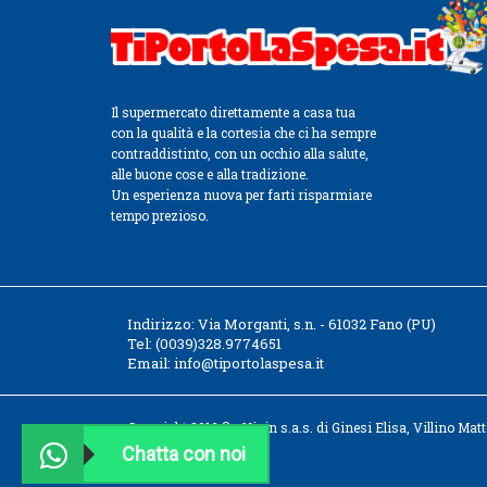
Il supermercato direttamente a casa tua
con la qualità e la cortesia che ci ha sempre
contraddistinto, con un occhio alla salute,
alle buone cose e alla tradizione.
Un esperienza nuova per farti risparmiare
tempo prezioso.
Indirizzo:
Via Morganti, s.n. - 61032 Fano (PU)
Tel:
(0039)328.9774651
Email:
info@tiportolaspesa.it
Copyright 2016 © - Vigin s.a.s. di Ginesi Elisa, Villino Ma
Chatta con noi