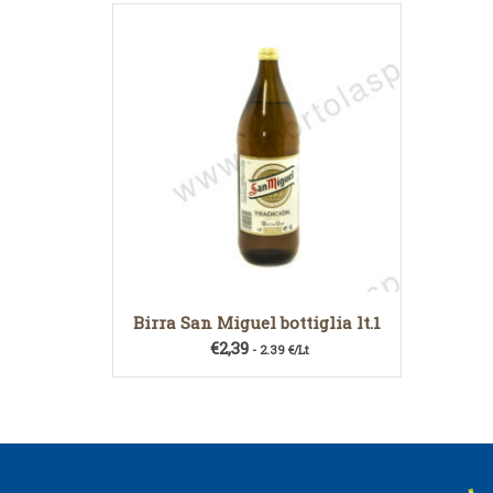
Birra San Miguel bottiglia lt.1
€
2,39
- 2.39 €/Lt