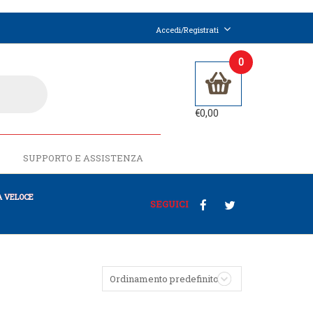
Accedi/Registrati
0
€
0,00
SUPPORTO E ASSISTENZA
 VELOCE
SEGUICI
Ordinamento predefinito