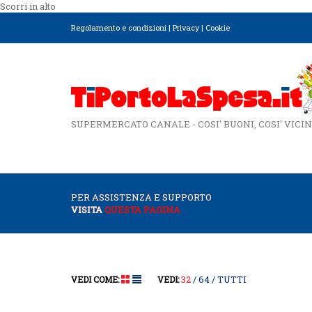
Scorri in alto
Regolamento e condizioni
|
Privacy
|
Cookie
SUPERMERCATO CANALE - COSI' BUONI, COSI' VICIN
PER ASSISTENZA E SUPPORTO
VISITA
QUESTA PAGINA
32
64
TUTTI
VEDI COME:
VEDI: