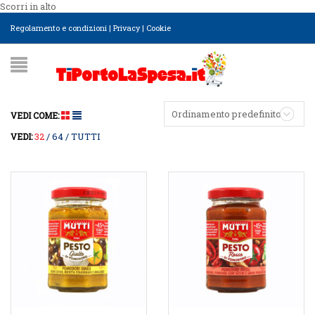
Scorri in alto
Regolamento e condizioni
|
Privacy
|
Cookie
Ordinamento predefinito
VEDI COME:
32
64
TUTTI
VEDI: