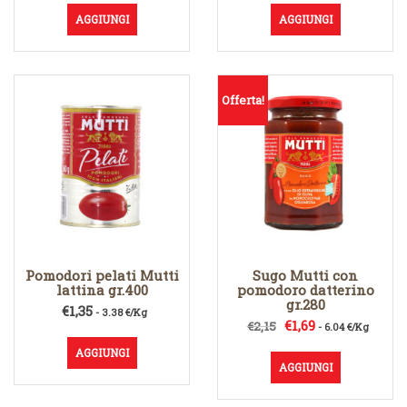
AGGIUNGI
AGGIUNGI
Offerta!
Pomodori pelati Mutti
Sugo Mutti con
lattina gr.400
pomodoro datterino
gr.280
€
1,35
- 3.38 €/Kg
Il
Il
€
1,69
€
2,15
- 6.04 €/Kg
prezzo
prezzo
AGGIUNGI
originale
attuale
AGGIUNGI
era:
è:
€2,15.
€1,69.