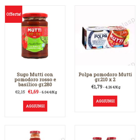
Offerta!
Sugo Mutti con
Polpa pomodoro Mutti
pomodoro rosso e
gr.210 x 2
basilico gr.280
€
1,79
- 4.26 €/Kg
Il
Il
€
1,69
€
2,15
- 6.04 €/Kg
prezzo
prezzo
AGGIUNGI
originale
attuale
AGGIUNGI
era:
è:
€2,15.
€1,69.