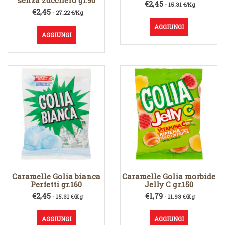
senza zucchero gr.90
€
2,45
- 15.31 €/Kg
€
2,45
- 27.22 €/Kg
AGGIUNGI
AGGIUNGI
Caramelle Golia bianca
Caramelle Golia morbide
Perfetti gr.160
Jelly C gr.150
€
2,45
€
1,79
- 15.31 €/Kg
- 11.93 €/Kg
AGGIUNGI
AGGIUNGI