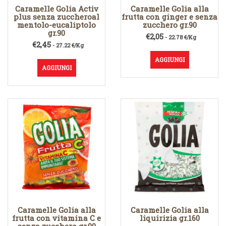
Caramelle Golia Activ
Caramelle Golia alla
plus senza zuccheroal
frutta con ginger e senza
mentolo-eucaliptolo
zucchero gr.90
gr.90
€
2,05
- 22.78 €/Kg
€
2,45
- 27.22 €/Kg
AGGIUNGI
AGGIUNGI
Caramelle Golia alla
Caramelle Golia alla
frutta con vitamina C e
liquirizia gr.160