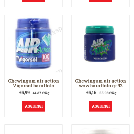
Chewingum air action
Chewingum air action
Vigorsol barattolo
wow barattolo gr.92
€
5,99
€
5,15
- 44.37 €/Kg
- 55.98 €/Kg
AGGIUNGI
AGGIUNGI