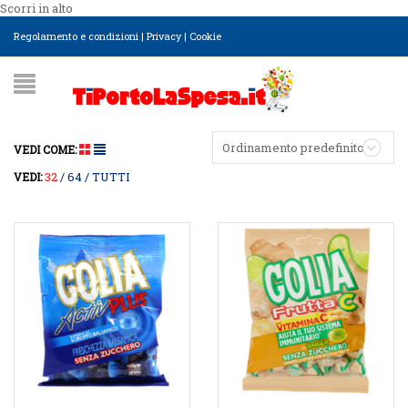
Scorri in alto
Regolamento e condizioni
|
Privacy
|
Cookie
Ordinamento predefinito
VEDI COME:
32
64
TUTTI
VEDI: