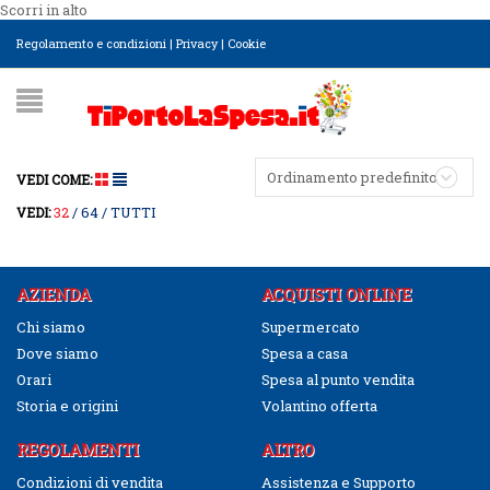
Scorri in alto
Regolamento e condizioni
|
Privacy
|
Cookie
Ordinamento predefinito
VEDI COME:
32
64
TUTTI
VEDI:
AZIENDA
ACQUISTI ONLINE
Chi siamo
Supermercato
Dove siamo
Spesa a casa
Orari
Spesa al punto vendita
Storia e origini
Volantino offerta
REGOLAMENTI
ALTRO
Condizioni di vendita
Assistenza e Supporto