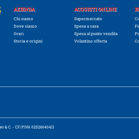
AZIENDA
ACQUISTI ONLINE
R
Chi siamo
Supermercato
Co
Dove siamo
Spesa a casa
Fi
Orari
Spesa al punto vendita
Pr
Storia e origini
Volantino offerta
C
tteo & C. - CF/P.IVA 02526040411