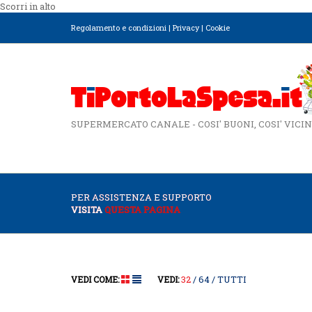
Scorri in alto
Regolamento e condizioni
|
Privacy
|
Cookie
SUPERMERCATO CANALE - COSI' BUONI, COSI' VICIN
PER ASSISTENZA E SUPPORTO
VISITA
QUESTA PAGINA
32
64
TUTTI
VEDI COME:
VEDI: