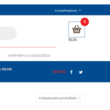
Accedi/Registrati
0
€
0,00
SUPPORTO E ASSISTENZA
 VELOCE
SEGUICI
Ordinamento predefinito