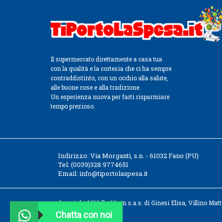
Il supermercato direttamente a casa tua
con la qualità e la cortesia che ci ha sempre
contraddistinto, con un occhio alla salute,
alle buone cose e alla tradizione.
Un esperienza nuova per farti risparmiare
tempo prezioso.
Indirizzo:
Via Morganti, s.n. - 61032 Fano (PU)
Tel:
(0039)328.9774651
Email:
info@tiportolaspesa.it
Copyright 2016 © - Vigin s.a.s. di Ginesi Elisa, Villino Ma
Chatta con noi