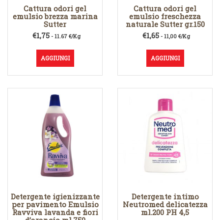
Cattura odori gel
Cattura odori gel
emulsio brezza marina
emulsio freschezza
Sutter
naturale Sutter gr.150
€
1,75
€
1,65
- 11.67 €/Kg
- 11,00 €/Kg
AGGIUNGI
AGGIUNGI
Detergente igienizzante
Detergente intimo
per pavimento Emulsio
Neutromed delicatezza
Ravviva lavanda e fiori
ml.200 PH 4,5