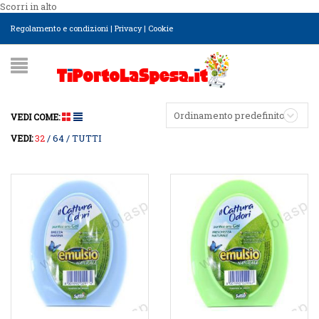
Scorri in alto
Regolamento e condizioni
|
Privacy
|
Cookie
Ordinamento predefinito
VEDI COME:
32
64
TUTTI
VEDI: