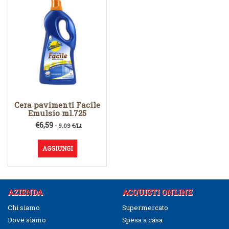
Cera pavimenti Facile
Emulsio ml.725
€
6,59
- 9.09 €/Lt
AGGIUNGI
AZIENDA
ACQUISTI ONLINE
Chi siamo
Supermercato
Dove siamo
Spesa a casa