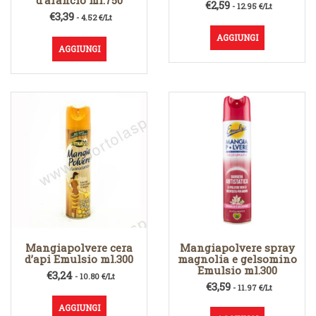
d’arancio ml.750
€
2,59
- 12.95 €/Lt
€
3,39
- 4.52 €/Lt
AGGIUNGI
AGGIUNGI
Mangiapolvere cera
Mangiapolvere spray
d’api Emulsio ml.300
magnolia e gelsomino
Emulsio ml.300
€
3,24
- 10.80 €/Lt
€
3,59
- 11.97 €/Lt
AGGIUNGI