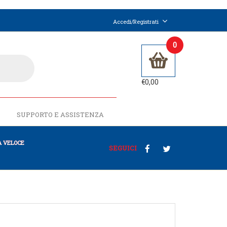
Accedi/Registrati
0
€
0,00
SUPPORTO E ASSISTENZA
 VELOCE
SEGUICI