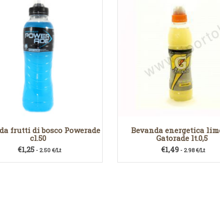
a frutti di bosco Powerade
Bevanda energetica li
cl.50
Gatorade lt.0,5
€
1,25
€
1,49
- 2.50 €/Lt
- 2.98 €/Lt