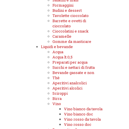
Salatini e mais
Formaggini
Budini e dessert
Tavolette cioccolato
Barrette e ovetti di
cioccolato
Cioccolatini e snack
Caramelle
Gomme da masticare
Liquidi e bevande
Acqua
Acqua lt.0,5
Preparati per acqua
Succhi e nettari di frutta
Bevande gassate e non
Thè
Aperitivi analcolici
Aperitivi alcolici
Sciroppi
Birra
Vino
Vino bianco da tavola
Vino bianco doc
Vino rosso da tavola
Vino rosso doc