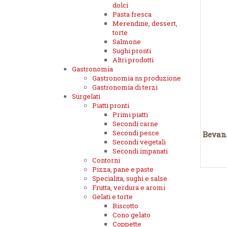
dolci
Pasta fresca
Merendine, dessert,
torte
Salmone
Sughi pronti
Altri prodotti
Gastronomia
Gastronomia ns.produzione
Gastronomia di terzi
Surgelati
Piatti pronti
Primi piatti
Secondi carne
Secondi pesce
Bevand
Secondi vegetali
Secondi impanati
Contorni
Pizza, pane e paste
Specialita, sughi e salse
Frutta, verdura e aromi
Gelati e torte
Biscotto
Cono gelato
Coppette