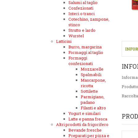
Salumi al taglio
Confezionati
Interi o tranci
Cotechino, zampone,
stinco
Strutto e lardo
Wurstel
Latticini
Burro, margarina
INFOR
Formaggi al taglio
Formaggi
confezionati
INFO
Mozzarelle
Spalmabili
Informa
Mascarpone,
ricotta
Produtt
Sottilette
Raccolta
Parmigiano,
padano
Filanti e altro
Yogurt e similari
PROD
Latte e panna fresca
Altri prodotti da frigorifero
Bevande fresche
Preparati per pizza e