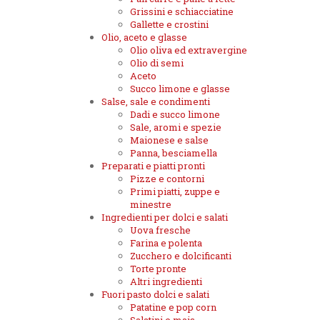
Grissini e schiacciatine
Gallette e crostini
Olio, aceto e glasse
Olio oliva ed extravergine
Olio di semi
Aceto
Succo limone e glasse
Salse, sale e condimenti
Dadi e succo limone
Sale, aromi e spezie
Maionese e salse
Panna, besciamella
Preparati e piatti pronti
Pizze e contorni
Primi piatti, zuppe e
minestre
Ingredienti per dolci e salati
Uova fresche
Farina e polenta
Zucchero e dolcificanti
Torte pronte
Altri ingredienti
Fuori pasto dolci e salati
Patatine e pop corn