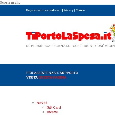
Scorri in alto
Regolamento e condizioni
|
Privacy
|
Cookie
SUPERMERCATO CANALE - COSI' BUONI, COSI' VICIN
PER ASSISTENZA E SUPPORTO
VISITA
QUESTA PAGINA
Novità
Gift Card
Ricette