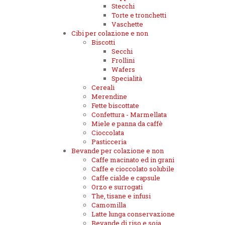
Stecchi
Torte e tronchetti
Vaschette
Cibi per colazione e non
Biscotti
Secchi
Frollini
Wafers
Specialità
Cereali
Merendine
Fette biscottate
Confettura - Marmellata
Miele e panna da caffè
Cioccolata
Pasticceria
Bevande per colazione e non
Caffe macinato ed in grani
Caffe e cioccolato solubile
Caffe cialde e capsule
Orzo e surrogati
The, tisane e infusi
Camomilla
Latte lunga conservazione
Bevande di riso e soia