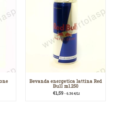
mone
Bevanda energetica lattina Red
Bull ml.250
€
1,59
- 6.36 €/Lt