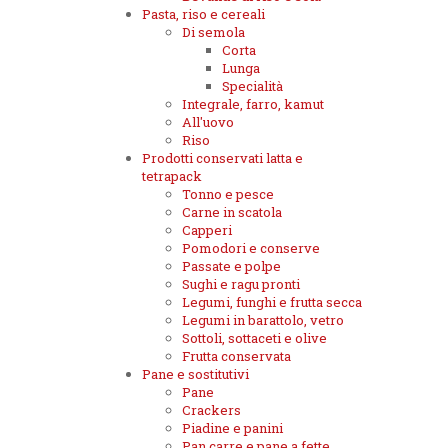
Pasta, riso e cereali
Di semola
Corta
Lunga
Specialità
Integrale, farro, kamut
All'uovo
Riso
Prodotti conservati latta e
tetrapack
Tonno e pesce
Carne in scatola
Capperi
Pomodori e conserve
Passate e polpe
Sughi e ragu pronti
Legumi, funghi e frutta secca
Legumi in barattolo, vetro
Sottoli, sottaceti e olive
Frutta conservata
Pane e sostitutivi
Pane
Crackers
Piadine e panini
Pan carre e pane a fette