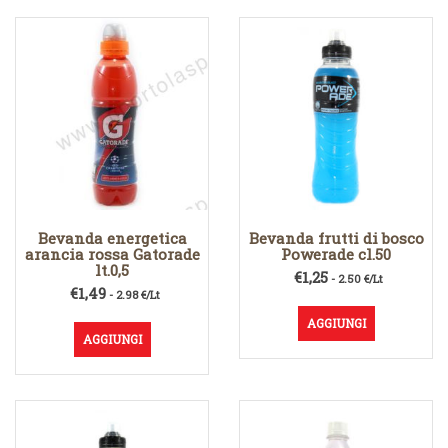
Bevanda energetica
Bevanda frutti di bosco
arancia rossa Gatorade
Powerade cl.50
lt.0,5
€
1,25
- 2.50 €/Lt
€
1,49
- 2.98 €/Lt
AGGIUNGI
AGGIUNGI