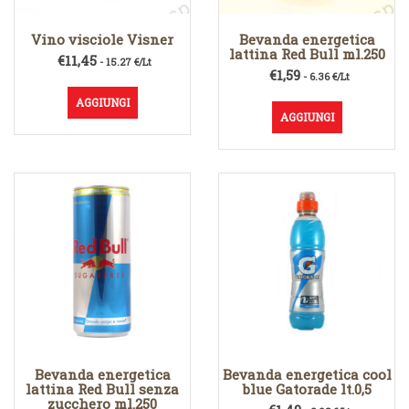
Vino visciole Visner
Bevanda energetica
lattina Red Bull ml.250
€
11,45
- 15.27 €/Lt
€
1,59
- 6.36 €/Lt
AGGIUNGI
AGGIUNGI
Bevanda energetica
Bevanda energetica cool
lattina Red Bull senza
blue Gatorade lt.0,5
zucchero ml.250