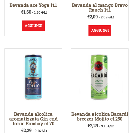
Bevanda ace Yoga lt.1
Bevanda al mango Bravo
Rauch lt.1
€
1,60
- 1.60 €/Lt
€
2,09
- 2.09 €/Lt
AGGIUNGI
AGGIUNGI
Bevanda alcolica
Bevanda alcolica Bacardi
aromatizzata Gin end
breezer Mojito cl.250
tonic Bombay cl.70
€
2,29
- 9.16 €/Lt
€
2,29
- 9.16 €/Lt