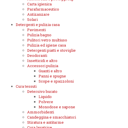
Carta igienica
Parafarmaceutico
Antizanzare
Solari
Detergenti e pulizia casa
Pavimenti
Pulizia bagno
Pulitori vetro multiuso
Pulizia ed igiene casa
Detergenti piatti e stoviglie
Deodoranti
Insetticidi e altro
Accessori pulizia
Guanti e altro
Panni e spugne
Scope e spazzoloni
Cura tessuti
Detersivo bucato
Liquido
Polvere
Monodose e sapone
Ammorbidenti
Candeggina e smacchiatori
Stiratura e antitarme
Cura lavatrice