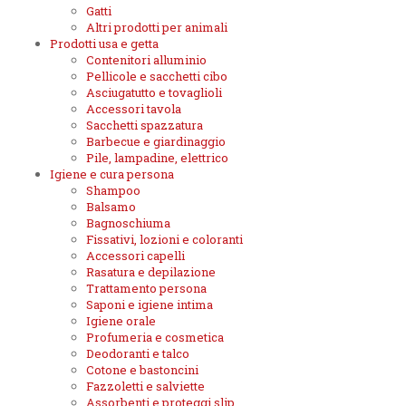
Gatti
Altri prodotti per animali
Prodotti usa e getta
Contenitori alluminio
Pellicole e sacchetti cibo
Asciugatutto e tovaglioli
Accessori tavola
Sacchetti spazzatura
Barbecue e giardinaggio
Pile, lampadine, elettrico
Igiene e cura persona
Shampoo
Balsamo
Bagnoschiuma
Fissativi, lozioni e coloranti
Accessori capelli
Rasatura e depilazione
Trattamento persona
Saponi e igiene intima
Igiene orale
Profumeria e cosmetica
Deodoranti e talco
Cotone e bastoncini
Fazzoletti e salviette
Assorbenti e proteggi slip