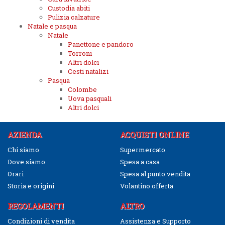
Custodia abiti
Pulizia calzature
Natale e pasqua
Natale
Panettone e pandoro
Torroni
Altri dolci
Cesti natalizi
Pasqua
Colombe
Uova pasquali
Altri dolci
AZIENDA
ACQUISTI ONLINE
Chi siamo
Supermercato
Dove siamo
Spesa a casa
Orari
Spesa al punto vendita
Storia e origini
Volantino offerta
REGOLAMENTI
ALTRO
Condizioni di vendita
Assistenza e Supporto