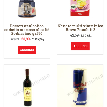
Dessert analcolico
Nettare multi vitaminico
sorbetto cremoso al caffè
Bravo Rauch lt.2
Sorbissimo gr.550
€
2,59
- 1.30 €/Lt
Il
Il
€
3,99
€
5,69
- 7.25 €/Kg
prezzo
prezzo
AGGIUNGI
originale
attuale
AGGIUNGI
era:
è:
€5,69.
€3,99.