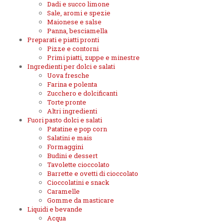
Dadi e succo limone
Sale, aromi e spezie
Maionese e salse
Panna, besciamella
Preparati e piatti pronti
Pizze e contorni
Primi piatti, zuppe e minestre
Ingredienti per dolci e salati
Uova fresche
Farina e polenta
Zucchero e dolcificanti
Torte pronte
Altri ingredienti
Fuori pasto dolci e salati
Patatine e pop corn
Salatini e mais
Formaggini
Budini e dessert
Tavolette cioccolato
Barrette e ovetti di cioccolato
Cioccolatini e snack
Caramelle
Gomme da masticare
Liquidi e bevande
Acqua