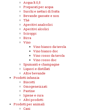
Acqua lt.0,5
Preparati per acqua
Succhi e nettari di frutta
Bevande gassate e non
Thè
Aperitivi analcolici
Aperitivi alcolici
Sciroppi
Birra
Vino
Vino bianco da tavola
Vino bianco doc
Vino rosso da tavola
Vino rosso doc
Spumanti e champagne
Liquori e distillati
Altre bevande
Prodotti infanzia
Biscotti
Omogeneizzati
Pastine
Igiene e cura
Altri prodotti
Prodotti per animali
Cani