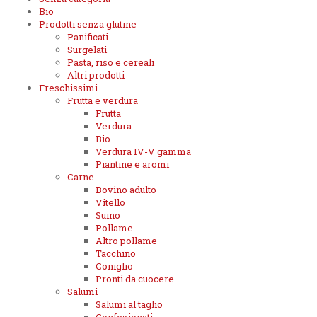
Bio
Prodotti senza glutine
Panificati
Surgelati
Pasta, riso e cereali
Altri prodotti
Freschissimi
Frutta e verdura
Frutta
Verdura
Bio
Verdura IV-V gamma
Piantine e aromi
Carne
Bovino adulto
Vitello
Suino
Pollame
Altro pollame
Tacchino
Coniglio
Pronti da cuocere
Salumi
Salumi al taglio