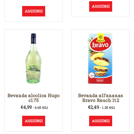
AGGIUNGI
AGGIUNGI
Bevanda alcolica Hugo
Bevanda all’ananas
cl.75
Bravo Rauch lt.2
€
4,99
€
2,49
- 6.65 €/Lt
- 1.25 €/Lt
AGGIUNGI
AGGIUNGI