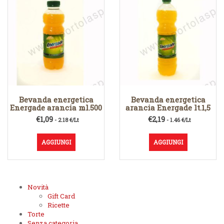
Bevanda energetica
Bevanda energetica
Energade arancia ml.500
arancia Energade lt.1,5
€
1,09
€
2,19
- 2.18 €/Lt
- 1.46 €/Lt
AGGIUNGI
AGGIUNGI
Novità
Gift Card
Ricette
Torte
Senza categoria