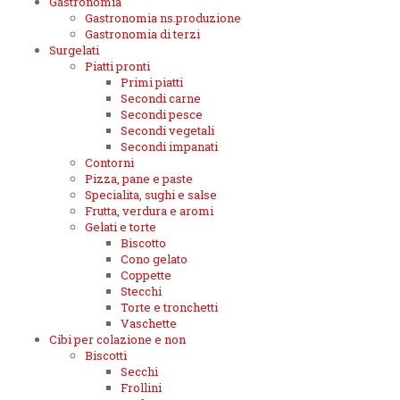
Gastronomia
Gastronomia ns.produzione
Gastronomia di terzi
Surgelati
Piatti pronti
Primi piatti
Secondi carne
Secondi pesce
Secondi vegetali
Secondi impanati
Contorni
Pizza, pane e paste
Specialita, sughi e salse
Frutta, verdura e aromi
Gelati e torte
Biscotto
Cono gelato
Coppette
Stecchi
Torte e tronchetti
Vaschette
Cibi per colazione e non
Biscotti
Secchi
Frollini