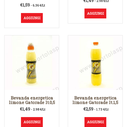
€
1,49
- 2.98 €/Lt
€
1,59
- 6.36 €/Lt
AGGIUNGI
AGGIUNGI
Bevanda energetica
Bevanda energetica
limone Gatorade lt.0,5
limone Gatorade lt.1,5
€
1,49
€
2,59
- 2.98 €/Lt
- 1.73 €/Lt
AGGIUNGI
AGGIUNGI