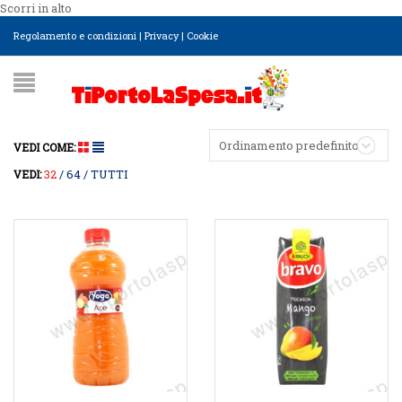
Scorri in alto
Regolamento e condizioni
|
Privacy
|
Cookie
Ordinamento predefinito
VEDI COME:
32
64
TUTTI
VEDI: